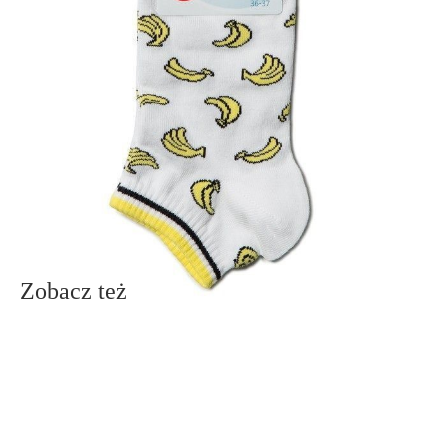
Udostępnij produkt
Podmiot odpowiedzialny
EuroTrade Tex Sp z o.o.
Św. Teresy 91
91-341, Łódź, Polska
+48 500-503-636
info@conteshop.pl
Ten produkt nie ma pytań Możesz zadać pytanie, klikając przycisk
poniżej
Zadaj pytanie
Nowe pytanie
Wyślij
Zobacz też