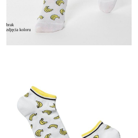
brak
zdjęcia koloru
Skarpety damskie CONTE ELEGANT ACTIVE, r.36-37, 111 biały
Skarpety damskie CONTE ELEGANT ACTIVE, r.36-37, 111 biały
10,90 zł
Kolory:
BRAK
ZDJĘCIA
BRAK
ZDJĘCIA
BRAK
ZDJĘCIA
Rozmiary:
Tabela rozmiarów
36-37
38-39
Ilość:
-
+
DODAJ DO KOSZYKA
Jak złożyć zamówienie