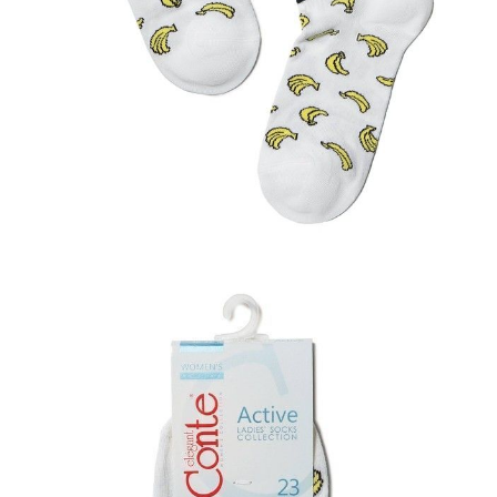
POWIADOM MNIE O DOSTĘPNOŚCI
ПОЛУЧИТЬ ПО EMAIL
Dostawa
Kurier,
darmowa od 99 zł
czas dostawy: 1-2 dni robocze
Paczkomaty InPost 24/7,
darmowa od 50 zł
czas dostawy: 1-2 dni robocze
Odbiór osobisty
w sklepie Conte (Łodz)
pn.- czw. 8:00 - 16:00, pt. 8:00 - 14:00
Opis produktu
Opinie
Pytania
O produkcie
Bawełniane krótkie skarpetki będą głównym punktem Twojej stylizacji.
Oryginalny wzór podkreśli Twoją indywidualność i styl.
LYCRA®:
skarpety zawierające włókno LYCRA® charakteryzują się
doskonałą rozciągliwością we wszystkich kierunkach, po rozciągnięciu
odzyskują swój pierwotny kształt, nie zsuwają się ze stóp podczas
noszenia i nie pozostawiają czerwonych śladów na nodze.
SKU
1001320060020015111
Skład
bawełna 62%; poliamid 36%; elastan 2%