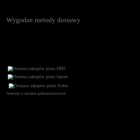
Wygodne metody dostawy
Jesteśmy w sieciach społecznościowych
Św. Teresy 91, 91-341, Łódź, Poland, NIP 732-216-37-57, REGON
101144034, Powszechna Kasa Oszczędności Bank Polski SA, ul.
Puławska 15, 02-515 Warszawa: 30102034080000410205628799.
Godziny pracy: 8:00-16:00 od poniedziałku do piątku. Czas realizacji
zamówienia wynosi od 24h do 2 dni roboczych.