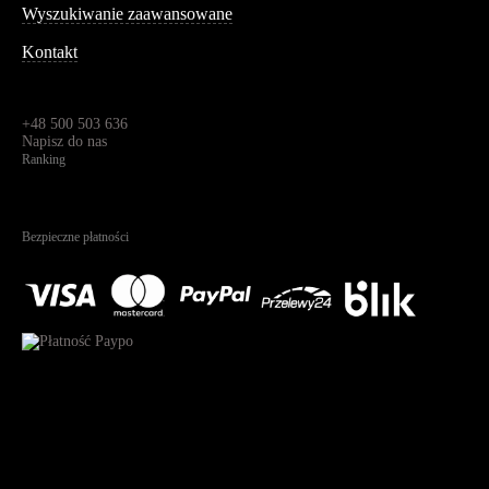
Wyszukiwanie zaawansowane
Kontakt
Dane kontaktowe
Św. Teresy 91,
91-341, Łódź, Polska
+48 500 503 636
Napisz do nas
Ranking
4.95
Na podstawie
1823
recenzji
Bezpieczne płatności