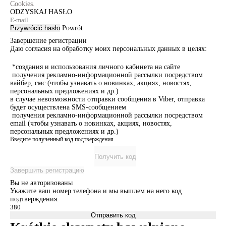
Cookies.
ODZYSKAJ HASŁO
Przywrócić hasło
Powrót
Завершение регистрации
Даю согласия на обработку моих персональных данных в целях:
*создания и использования личного кабинета на сайте
получения рекламно-информационной рассылки посредством
вайбер, смс (чтобы узнавать о новинках, акциях, новостях,
персональных предложениях и др.)
в случае невозможности отправки сообщения в Viber, отправка
будет осуществлена SMS-сообщением
получения рекламно-информационной рассылки посредством
email (чтобы узнавать о новинках, акциях, новостях,
персональных предложениях и др.)
Введите полученный код подтверждения
Получить код
Завершить регистрацию
Вы не авторизованы
Укажите ваш номер телефона и мы вышлем на него код
подтверждения.
Отправить код