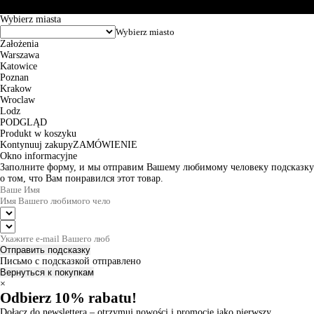
© 2026 EuroTrade Tex Sp. z o.o.
Wybierz miasta
Założenia
Warszawa
Katowice
Poznan
Krakow
Wroclaw
Lodz
PODGLĄD
Produkt w koszyku
Kontynuuj zakupy
ZAMÓWIENIE
Okno informacyjne
Заполните форму, и мы отправим Вашему любимому человеку подсказку
о том, что Вам понравился этот товар.
Отправить подсказку
Письмо с подсказкой отправлено
Вернуться к покупкам
×
Odbierz 10% rabatu!
Dołącz do newslettera – otrzymuj nowości i promocje jako pierwszy.