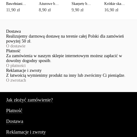
Bawełnianie skarpety CLASSIC
Ażurowe bawełniane skarpety CLASSIC z pikotem
Skarpety bawełniane z lureksem CLASSIC
Krótkie skarpety bawełniane ACTIVE z stopa frotte
11,90 zł
8,90 zł
9,90 zł
16,90 zł
Dostawa
Realizujemy darmową dostawę na terenie całej Polski dla zamówień
powyżej 50 zł.
O dostawie
Płatność
Za zamówienia w naszym sklepie internetowym możesz zapłacić w
dowolny dogodny sposób.
O płatności
Reklamacje i zwroty
Z łatwością wymienimy produkt na inny lub zwrócimy Ci pieniądze.
O zwrotach
Serwis
Jak złożyć zamówienie?
Płatność
Dostawa
Reklamacje i zwroty