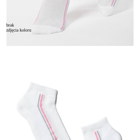
brak
zdjęcia koloru
Skarpety damskie bawełniane ACTIVE (krótkie, stopa frotte)
7С-41СП, r. 23, 015 biały-jasnoróżowy
Skarpety damskie bawełniane ACTIVE (krótkie, stopa frotte)
7С-41СП, r. 23, 015 biały-jasnoróżowy
16,90 zł
Kolory:
BRAK
ZDJĘCIA
BRAK
ZDJĘCIA
BRAK
ZDJĘCIA
Rozmiary:
Tabela rozmiarów
36-37
38-39
Ilość:
-
+
DODAJ DO KOSZYKA