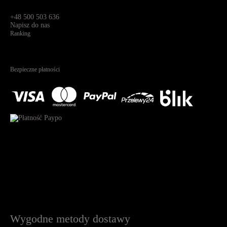
Św. Teresy 91,
91-341, Łódź, Polska
+48 500 503 636
Napisz do nas
Ranking
4.95
Na podstawie
1825
recenzji
Bezpieczne płatności
Wygodne metody dostawy