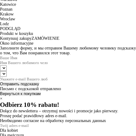
Katowice
Poznan
Krakow
Wroclaw
Lodz
PODGLĄD
Produkt w koszyku
Kontynuuj zakupy
ZAMÓWIENIE
Okno informacyjne
Заполните форму, и мы отправим Вашему любимому человеку подсказку
о том, что Вам понравился этот товар.
Отправить подсказку
Письмо с подсказкой отправлено
Вернуться к покупкам
×
Odbierz 10% rabatu!
Dołącz do newslettera – otrzymuj nowości i promocje jako pierwszy.
Proszę podać prawidłowy adres e-mail.
Необходимо согласие на обработку персональных данных
Dla kobiet
Dla mężczyzn