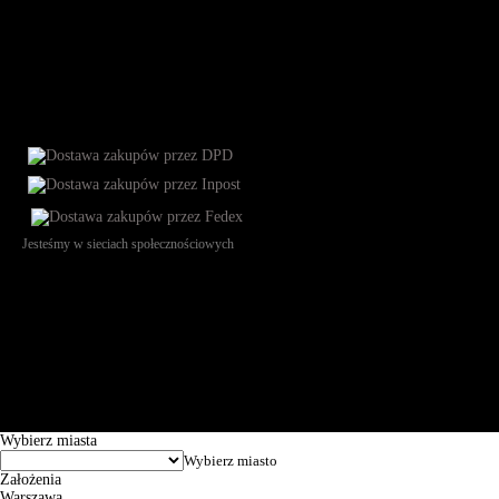
Jesteśmy w sieciach społecznościowych
Św. Teresy 91, 91-341, Łódź, Poland, NIP 732-216-37-57, REGON
101144034, Powszechna Kasa Oszczędności Bank Polski SA, ul.
Puławska 15, 02-515 Warszawa: 30102034080000410205628799.
Godziny pracy: 8:00-16:00 od poniedziałku do piątku. Czas realizacji
zamówienia wynosi od 24h do 2 dni roboczych.
© 2026 EuroTrade Tex Sp. z o.o.
Wybierz miasta
Założenia
Warszawa