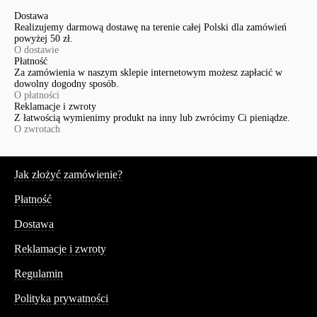
Dostawa
Realizujemy darmową dostawę na terenie całej Polski dla zamówień
powyżej 50 zł.
O dostawie
Płatność
Za zamówienia w naszym sklepie internetowym możesz zapłacić w
dowolny dogodny sposób.
O płatności
Reklamacje i zwroty
Z łatwością wymienimy produkt na inny lub zwrócimy Ci pieniądze.
O zwrotach
Serwis
Jak złożyć zamówienie?
Płatność
Dostawa
Reklamacje i zwroty
Regulamin
Polityka prywatności