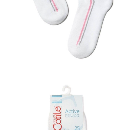
Jak złożyć zamówienie
POWIADOM MNIE O DOSTĘPNOŚCI
ПОЛУЧИТЬ ПО EMAIL
Dostawa
Kurier,
darmowa od 99 zł
czas dostawy: 1-2 dni robocze
Paczkomaty InPost 24/7,
darmowa od 50 zł
czas dostawy: 1-2 dni robocze
Odbiór osobisty
w sklepie Conte (Łodz)
pn.- czw. 8:00 - 16:00, pt. 8:00 - 14:00
Opis produktu
Opinie
Pytania
O produkcie
Skarpety damskie ACTIVE, r. 23, 015 biało-jasnoróżowy
SKU
1001320090020114015
Skład
bawełna 74%; elastan 2,5%; poliamid 23,5%
Udostępnij produkt
Podmiot odpowiedzialny
EuroTrade Tex Sp z o.o.
Św. Teresy 91
91-341, Łódź, Polska