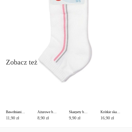
+48 500-503-636
info@conteshop.pl
Ten produkt nie ma pytań Możesz zadać pytanie, klikając przycisk
poniżej
Zadaj pytanie
Nowe pytanie
Wyślij
Zobacz też
Bawełnianie skarpety CLASSIC
Ażurowe bawełniane skarpety CLASSIC z pikotem
Skarpety bawełniane z lureksem CLASSIC
Krótkie skarpety bawełniane ACTIVE z stopa frotte
11,90 zł
8,90 zł
9,90 zł
16,90 zł