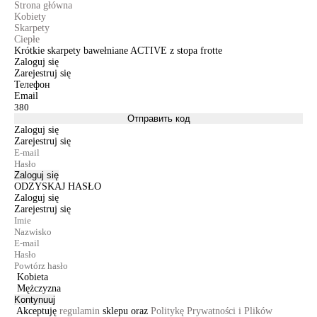
Strona główna
Kobiety
Skarpety
Ciepłe
Krótkie skarpety bawełniane ACTIVE z stopa frotte
Zaloguj się
Zarejestruj się
Телефон
Email
Отправить код
Zaloguj się
Zarejestruj się
Zaloguj się
ODZYSKAJ HASŁO
Zaloguj się
Zarejestruj się
Kobieta
Mężczyzna
Kontynuuj
Akceptuję
regulamin
sklepu oraz
Politykę Prywatności i Plików