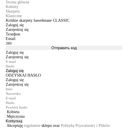
Strona główna
Kobiety
Skarpety
Klasyczne
Krótkie skarpety bawełniane CLASSIC
Zaloguj się
Zarejestruj się
Телефон
Email
Отправить код
Zaloguj się
Zarejestruj się
Zaloguj się
ODZYSKAJ HASŁO
Zaloguj się
Zarejestruj się
Kobieta
Mężczyzna
Kontynuuj
Akceptuję
regulamin
sklepu oraz
Politykę Prywatności i Plików