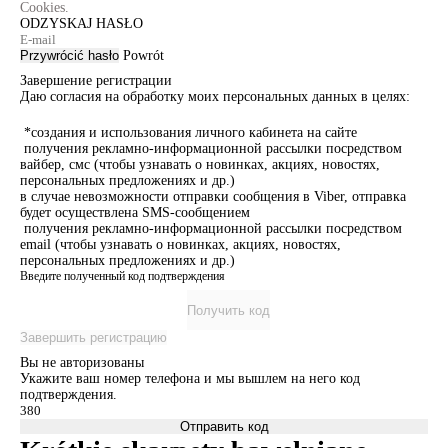
Cookies.
ODZYSKAJ HASŁO
Przywrócić hasło
Powrót
Завершение регистрации
Даю согласия на обработку моих персональных данных в целях:
*создания и использования личного кабинета на сайте
получения рекламно-информационной рассылки посредством
вайбер, смс (чтобы узнавать о новинках, акциях, новостях,
персональных предложениях и др.)
в случае невозможности отправки сообщения в Viber, отправка
будет осуществлена SMS-сообщением
получения рекламно-информационной рассылки посредством
email (чтобы узнавать о новинках, акциях, новостях,
персональных предложениях и др.)
Введите полученный код подтверждения
Получить код
Завершить регистрацию
Вы не авторизованы
Укажите ваш номер телефона и мы вышлем на него код
подтверждения.
Отправить код