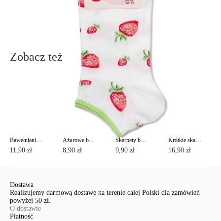
Wyślij
Zobacz też
Bawełnianie skarpety CLASSIC
Ażurowe bawełniane skarpety CLASSIC z pikotem
Skarpety bawełniane z lureksem CLASSIC
Krótkie skarpety bawełniane ACTIVE z stopa frotte
11,90 zł
8,90 zł
9,90 zł
16,90 zł
Dostawa
Realizujemy darmową dostawę na terenie całej Polski dla zamówień
powyżej 50 zł.
O dostawie
Płatność