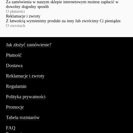
Za zamówienia w naszym sklepie internetowym możesz zapłacić w
dowolny dogodny sposób.
O płatności
Reklamacje i zwroty
Z łatwością wymienimy produkt na inny lub zwrócimy Ci pieniądze.
O zwrotach
Serwis
Jak złożyć zamówienie?
Płatność
Dostawa
Reklamacje i zwroty
Regulamin
Polityka prywatności
Promocje
Tabela rozmiarów
FAQ