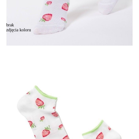
brak
zdjęcia koloru
Skarpety damskie CONTE ELEGANT CLASSIC, r.23, 109 biały
Skarpety damskie CONTE ELEGANT CLASSIC, r.23, 109 biały
10,90 zł
Kolory:
BRAK
ZDJĘCIA
Rozmiary:
Tabela rozmiarów
36-37
38-39
Ilość:
-
+
DODAJ DO KOSZYKA
Jak złożyć zamówienie
POWIADOM MNIE O DOSTĘPNOŚCI