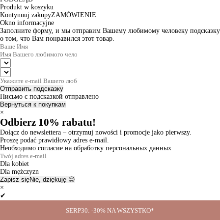
Produkt w koszyku
Kontynuuj zakupy
ZAMÓWIENIE
Okno informacyjne
Заполните форму, и мы отправим Вашему любимому человеку подсказку
о том, что Вам понравился этот товар.
Отправить подсказку
Письмо с подсказкой отправлено
Вернуться к покупкам
×
Odbierz 10% rabatu!
Dołącz do newslettera – otrzymuj nowości i promocje jako pierwszy.
Proszę podać prawidłowy adres e-mail.
Необходимо согласие на обработку персональных данных
Dla kobiet
Dla mężczyzn
Zapisz się
Nie, dziękuję 😔
×
✔
Thanks for the subscription!
SERP30: -30% NA WSZYSTKO*
Ok