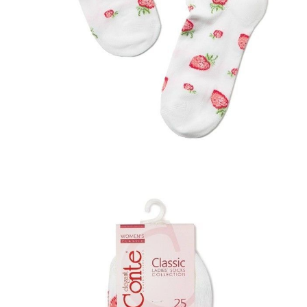
ПОЛУЧИТЬ ПО EMAIL
Dostawa
Kurier,
darmowa od 99 zł
czas dostawy: 1-2 dni robocze
Paczkomaty InPost 24/7,
darmowa od 50 zł
czas dostawy: 1-2 dni robocze
Odbiór osobisty
w sklepie Conte (Łodz)
pn.- czw. 8:00 - 16:00, pt. 8:00 - 14:00
Opis produktu
Opinie
Pytania
O produkcie
.
SKU
1001320220020015109
Skład
bawełna 72%; elastan 2,5%; poliamid 25,5%
Udostępnij produkt
Podmiot odpowiedzialny
EuroTrade Tex Sp z o.o.
Św. Teresy 91
91-341, Łódź, Polska
+48 500-503-636
info@conteshop.pl
Ten produkt nie ma pytań Możesz zadać pytanie, klikając przycisk
poniżej
Zadaj pytanie
Nowe pytanie