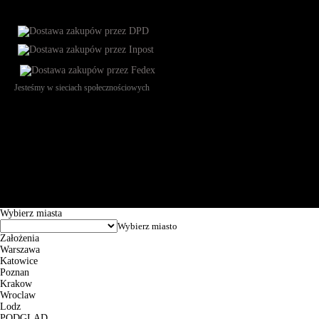
Jesteśmy w sieciach społecznościowych
Św. Teresy 91, 91-341, Łódź, Poland, NIP 732-216-37-57, REGON
101144034, Powszechna Kasa Oszczędności Bank Polski SA, ul.
Puławska 15, 02-515 Warszawa: 30102034080000410205628799.
Godziny pracy: 8:00-16:00 od poniedziałku do piątku. Czas realizacji
zamówienia wynosi od 24h do 2 dni roboczych.
© 2026 EuroTrade Tex Sp. z o.o.
Wybierz miasta
Założenia
Warszawa
Katowice
Poznan
Krakow
Wroclaw
Lodz
PODGLĄD