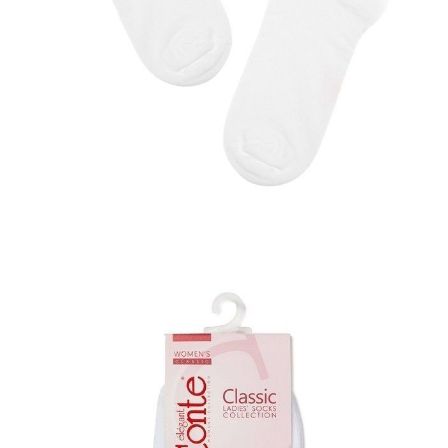
POWIADOM MNIE O DOSTĘPNOŚCI
ПОЛУЧИТЬ ПО EMAIL
Dostawa
Kurier,
darmowa od 99 zł
czas dostawy: 1-2 dni robocze
Paczkomaty InPost 24/7,
darmowa od 50 zł
czas dostawy: 1-2 dni robocze
Odbiór osobisty
w sklepie Conte (Łodz)
pn.- czw. 8:00 - 16:00, pt. 8:00 - 14:00
Opis produktu
Opinie
Pytania
O produkcie
Skarpety damskie CONTE ELEGANT CLASSIC, r.23, 068 biały-
seledynowy
SKU
1001320220020121068
Skład
bawełna 72%; elastan 2,5%; poliamid 25,5%
Udostępnij produkt
Podmiot odpowiedzialny
EuroTrade Tex Sp z o.o.
Św. Teresy 91
91-341, Łódź, Polska
+48 500-503-636