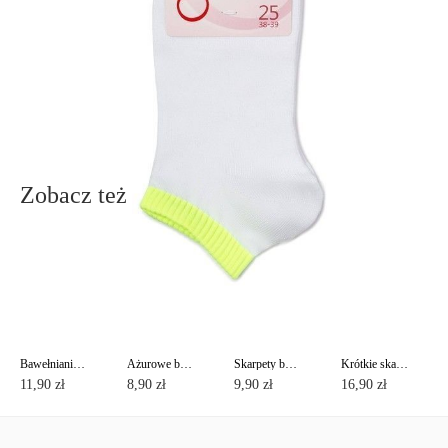
info@conteshop.pl
Ten produkt nie ma pytań Możesz zadać pytanie, klikając przycisk
poniżej
Zadaj pytanie
Nowe pytanie
Wyślij
Zobacz też
Bawełnianie skarpety CLASSIC
Ażurowe bawełniane skarpety CLASSIC z pikotem
Skarpety bawełniane z lureksem CLASSIC
Krótkie skarpety bawełniane ACTIVE z stopa frotte
11,90 zł
8,90 zł
9,90 zł
16,90 zł