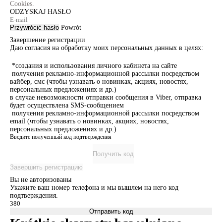
Cookies.
ODZYSKAJ HASŁO
Przywrócić hasło
Powrót
Завершение регистрации
Даю согласия на обработку моих персональных данных в целях:
*создания и использования личного кабинета на сайте
получения рекламно-информационной рассылки посредством
вайбер, смс (чтобы узнавать о новинках, акциях, новостях,
персональных предложениях и др.)
в случае невозможности отправки сообщения в Viber, отправка
будет осуществлена SMS-сообщением
получения рекламно-информационной рассылки посредством
email (чтобы узнавать о новинках, акциях, новостях,
персональных предложениях и др.)
Введите полученный код подтверждения
Получить код
Завершить регистрацию
Вы не авторизованы
Укажите ваш номер телефона и мы вышлем на него код
подтверждения.
Отправить код