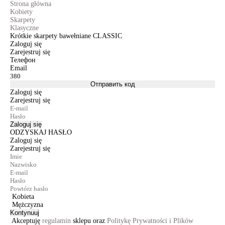
Strona główna
Kobiety
Skarpety
Klasyczne
Krótkie skarpety bawełniane CLASSIC
Zaloguj się
Zarejestruj się
Телефон
Email
Отправить код
Zaloguj się
Zarejestruj się
Zaloguj się
ODZYSKAJ HASŁO
Zaloguj się
Zarejestruj się
Kobieta
Mężczyzna
Kontynuuj
Akceptuję
regulamin
sklepu oraz
Politykę Prywatności i Plików