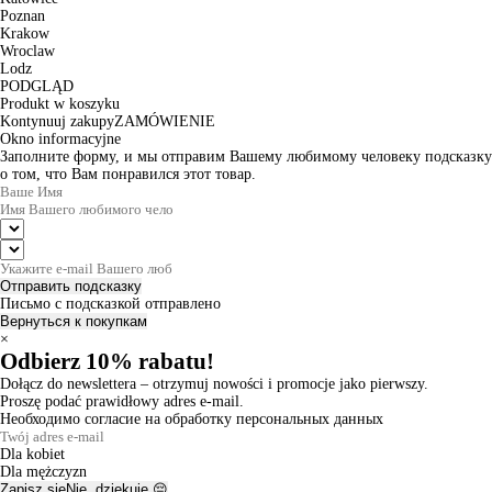
Poznan
Krakow
Wroclaw
Lodz
PODGLĄD
Produkt w koszyku
Kontynuuj zakupy
ZAMÓWIENIE
Okno informacyjne
Заполните форму, и мы отправим Вашему любимому человеку подсказку
о том, что Вам понравился этот товар.
Отправить подсказку
Письмо с подсказкой отправлено
Вернуться к покупкам
×
Odbierz 10% rabatu!
Dołącz do newslettera – otrzymuj nowości i promocje jako pierwszy.
Proszę podać prawidłowy adres e-mail.
Необходимо согласие на обработку персональных данных
Dla kobiet
Dla mężczyzn
Zapisz się
Nie, dziękuję 😔