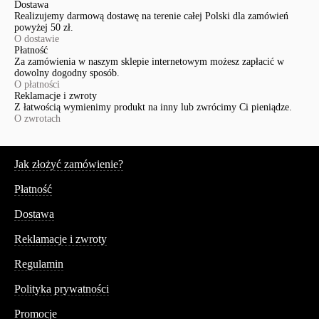
Dostawa
Realizujemy darmową dostawę na terenie całej Polski dla zamówień
powyżej 50 zł.
O dostawie
Płatność
Za zamówienia w naszym sklepie internetowym możesz zapłacić w
dowolny dogodny sposób.
O płatności
Reklamacje i zwroty
Z łatwością wymienimy produkt na inny lub zwrócimy Ci pieniądze.
O zwrotach
Serwis
Jak złożyć zamówienie?
Płatność
Dostawa
Reklamacje i zwroty
Regulamin
Polityka prywatności
Promocje