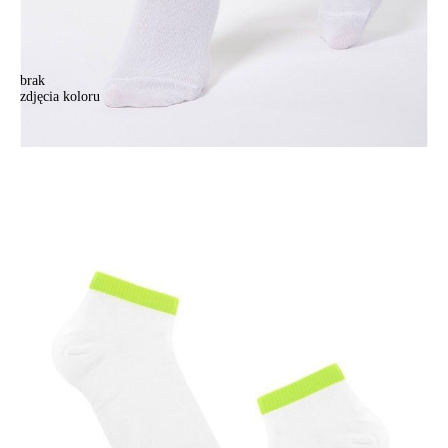
brak
zdjęcia koloru
Skarpety damskie CLASSIC, bawełna (krótkie),r. 23, 068 biały-
seledynowy
Skarpety damskie CLASSIC, bawełna (krótkie),r. 23, 068 biały-
seledynowy
10,90 zł
Kolory:
BRAK
ZDJĘCIA
BRAK
ZDJĘCIA
Rozmiary:
Tabela rozmiarów
36-37
38-39
Ilość:
-
+
DODAJ DO KOSZYKA
Jak złożyć zamówienie