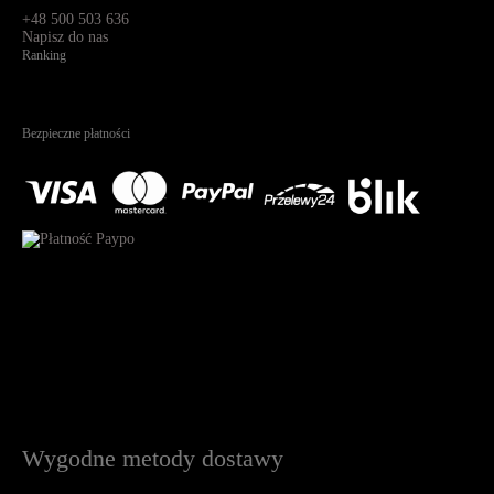
91-341, Łódź, Polska
+48 500 503 636
Napisz do nas
Ranking
4.95
Na podstawie
1825
recenzji
Bezpieczne płatności
Wygodne metody dostawy