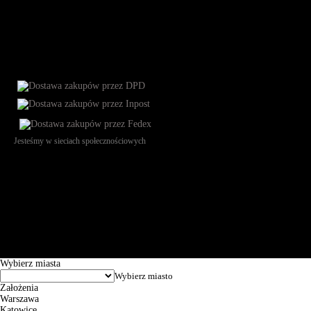
Jesteśmy w sieciach społecznościowych
Św. Teresy 91, 91-341, Łódź, Poland, NIP 732-216-37-57, REGON
101144034, Powszechna Kasa Oszczędności Bank Polski SA, ul.
Puławska 15, 02-515 Warszawa: 30102034080000410205628799.
Godziny pracy: 8:00-16:00 od poniedziałku do piątku. Czas realizacji
zamówienia wynosi od 24h do 2 dni roboczych.
© 2026 EuroTrade Tex Sp. z o.o.
Wybierz miasta
Założenia
Warszawa
Katowice