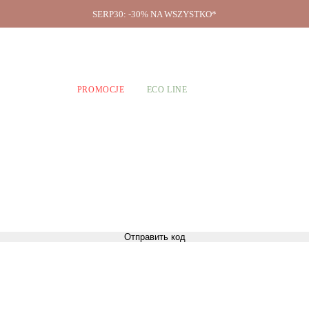
SERP30: -30% NA WSZYSTKO*
O firmie
A CHŁOPCÓW
PROMOCJE
ECO LINE
Отправить код