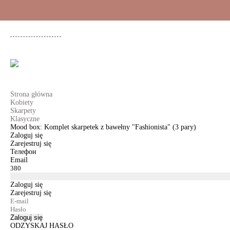
+48 500 503 636
KOBIETY
MĘŻCZYŹNI
DLA DZIEWCZYNEK
DL
Strona główna
Kobiety
Skarpety
Klasyczne
Mood box: Komplet skarpetek z bawełny "Fashionista" (3 pary)
Zaloguj się
Zarejestruj się
Телефон
Email
Zaloguj się
Zarejestruj się
Zaloguj się
ODZYSKAJ HASŁO