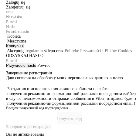
Zaloguj się
Zarejestruj się
Kobieta
Mężczyzna
Kontynuuj
Akceptuję
regulamin
sklepu oraz
Politykę Prywatności i Plików Cookies.
ODZYSKAJ HASŁO
Przywrócić hasło
Powrót
Завершение регистрации
Даю согласия на обработку моих персональных данных в целях:
*создания и использования личного кабинета на сайте
получения рекламно-информационной рассылки посредством вайбер, 
в случае невозможности отправки сообщения в Viber, отправка буде
получения рекламно-информационной рассылки посредством email (ч
Введите полученный код подтверждения
Получить код
Завершить регистрацию
Вы не авторизованы