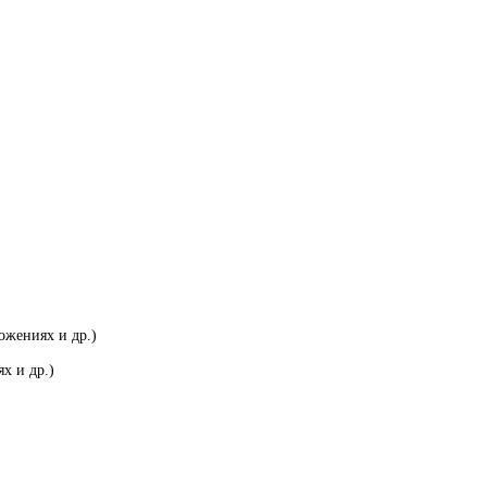
ожениях и др.)
х и др.)