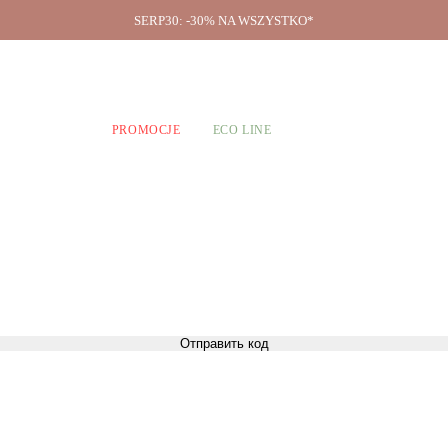
SERP30: -30% NA WSZYSTKO*
O firmie
A CHŁOPCÓW
PROMOCJE
ECO LINE
Отправить код