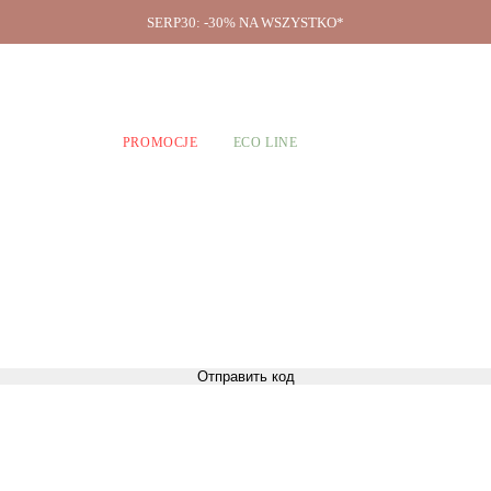
SERP30: -30% NA WSZYSTKO*
O firmie
A CHŁOPCÓW
PROMOCJE
ECO LINE
Отправить код