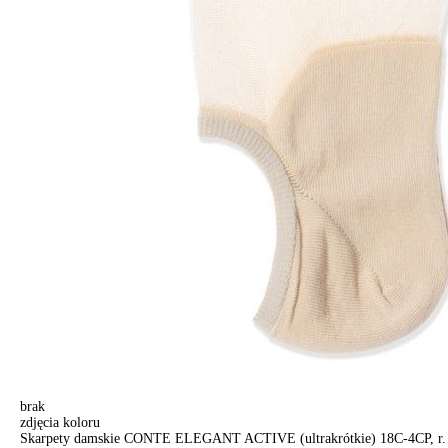
brak
zdjęcia koloru
Skarpety damskie CONTE ELEGANT ACTIVE (ultrakrótkie) 18С-4СP, r. 