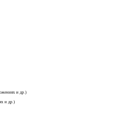
ожениях и др.)
х и др.)