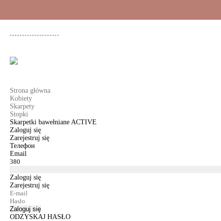
+48 500 503 636
KOBIETY
MĘŻCZYŹNI
DLA DZIEWCZYNEK
DL
Strona główna
Kobiety
Skarpety
Stopki
Skarpetki bawełniane ACTIVE
Zaloguj się
Zarejestruj się
Телефон
Email
Zaloguj się
Zarejestruj się
Zaloguj się
ODZYSKAJ HASŁO