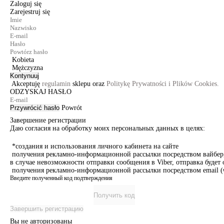
Zaloguj się
Zarejestruj się
Kobieta
Mężczyzna
Kontynuuj
Akceptuję
regulamin
sklepu oraz
Politykę Prywatności i Plików Cookies.
ODZYSKAJ HASŁO
Przywrócić hasło
Powrót
Завершение регистрации
Даю согласия на обработку моих персональных данных в целях:
*создания и использования личного кабинета на сайте
получения рекламно-информационной рассылки посредством вайбер, 
в случае невозможности отправки сообщения в Viber, отправка буде
получения рекламно-информационной рассылки посредством email (ч
Введите полученный код подтверждения
Получить код
Завершить регистрацию
Вы не авторизованы