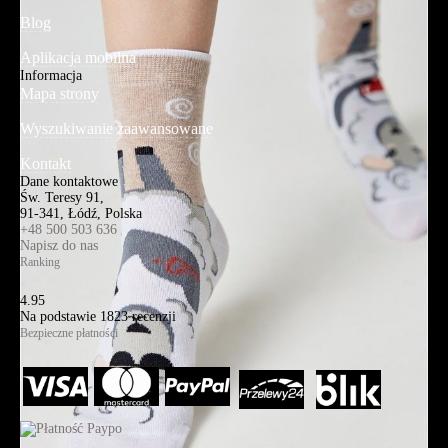
Blog
Aplikacja mobilna
Informacja
Mapa strony
Wyszukiwanie zaawansowane
Kontakt
Dane kontaktowe
Św. Teresy 91,
91-341, Łódź, Polska
+48 500 503 636
Napisz do nas
Ranking
4.95
Na podstawie
1823
recenzji
Bezpieczne płatności