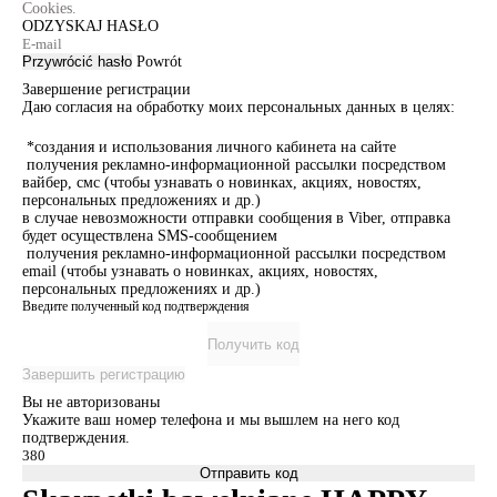
Cookies.
ODZYSKAJ HASŁO
Przywrócić hasło
Powrót
Завершение регистрации
Даю согласия на обработку моих персональных данных в целях:
*создания и использования личного кабинета на сайте
получения рекламно-информационной рассылки посредством
вайбер, смс (чтобы узнавать о новинках, акциях, новостях,
персональных предложениях и др.)
в случае невозможности отправки сообщения в Viber, отправка
будет осуществлена SMS-сообщением
получения рекламно-информационной рассылки посредством
email (чтобы узнавать о новинках, акциях, новостях,
персональных предложениях и др.)
Введите полученный код подтверждения
Получить код
Завершить регистрацию
Вы не авторизованы
Укажите ваш номер телефона и мы вышлем на него код
подтверждения.
Отправить код