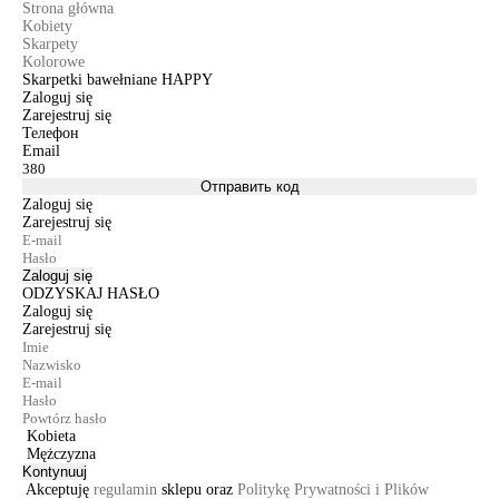
Strona główna
Kobiety
Skarpety
Kolorowe
Skarpetki bawełniane HAPPY
Zaloguj się
Zarejestruj się
Телефон
Email
Отправить код
Zaloguj się
Zarejestruj się
Zaloguj się
ODZYSKAJ HASŁO
Zaloguj się
Zarejestruj się
Kobieta
Mężczyzna
Kontynuuj
Akceptuję
regulamin
sklepu oraz
Politykę Prywatności i Plików