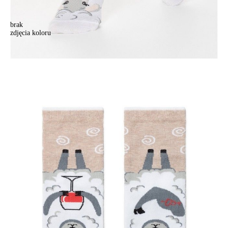
brak
zdjęcia koloru
Skarpetki damskie HAPPY 18С-227СP, r. 36-39, 173 błękitny
Skarpetki damskie HAPPY 18С-227СP, r. 36-39, 173 błękitny
14,90 zł
Kolory:
BRAK
ZDJĘCIA
Rozmiary:
Tabela rozmiarów
36-39
Ilość:
-
+
DODAJ DO KOSZYKA
Jak złożyć zamówienie
POWIADOM MNIE O DOSTĘPNOŚCI
ПОЛУЧИТЬ ПО EMAIL
Dostawa