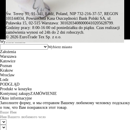
Św. Teresy 91, 91-341, Łódź, Poland, NIP 732-216-37-57, REGON
101144034, Powszechna Kasa Oszczędności Bank Polski SA, ul.
Puławska 15, 02-515 Warszawa: 30102034080000410205628799.
Godziny pracy: 8:00-16:00 od poniedziałku do piątku. Czas realizacji
zamówienia wynosi od 24h do 2 dni roboczych.
© 2026 EuroTrade Tex Sp. z o.o.
Wybierz miasta
Założenia
Warszawa
Katowice
Poznan
Krakow
Wroclaw
Lodz
PODGLĄD
Produkt w koszyku
Kontynuuj zakupy
ZAMÓWIENIE
Okno informacyjne
Заполните форму, и мы отправим Вашему любимому человеку подсказку
о том, что Вам понравился этот товар.