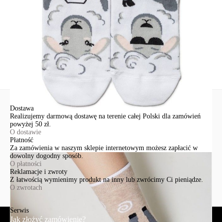
info@conteshop.pl
Ten produkt nie ma pytań Możesz zadać pytanie, klikając przycisk
poniżej
Zadaj pytanie
Nowe pytanie
Wyślij
Dostawa
Realizujemy darmową dostawę na terenie całej Polski dla zamówień
powyżej 50 zł.
O dostawie
Płatność
Za zamówienia w naszym sklepie internetowym możesz zapłacić w
dowolny dogodny sposób.
O płatności
Reklamacje i zwroty
Z łatwością wymienimy produkt na inny lub zwrócimy Ci pieniądze.
O zwrotach
Serwis
Jak złożyć zamówienie?