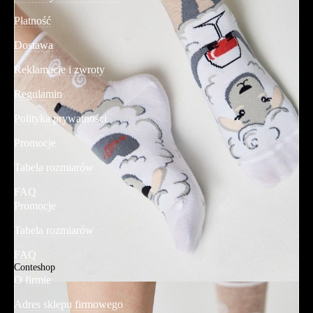
Płatność
Dostawa
Reklamacje i zwroty
Regulamin
Polityka prywatności
Promocje
Tabela rozmiarów
FAQ
Promocje
Tabela rozmiarów
FAQ
Conteshop
O firmie
Adres sklepu firmowego