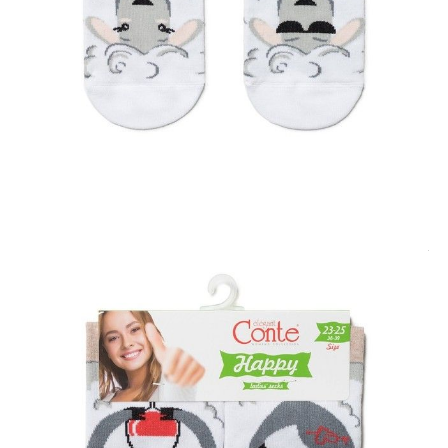
Kurier,
darmowa od 99 zł
czas dostawy: 1-2 dni robocze
Paczkomaty InPost 24/7,
darmowa od 50 zł
czas dostawy: 1-2 dni robocze
Odbiór osobisty
w sklepie Conte (Łodz)
pn.- czw. 8:00 - 16:00, pt. 8:00 - 14:00
Opis produktu
Opinie
Pytania
O produkcie
Te bawełniane skarpetki będą głównym punktem Twojej stylizacji.
Oryginalne asymetryczne wzory podkreślą Twoją indywidualność.
LYCRA®: skarpetki z włóknem LYCRA® charakteryzują się doskonałą
rozciągliwością we wszystkich kierunkach, wracają do swojego
pierwotnego kształtu,, nie zsuwają się ze stopy podczas noszenia i nie
pozostawiają czerwonych śladów na nodze.
SKU
1001320870030035170
Skład
bawełna 70%; poliamid 28%; elastan 2%
Udostępnij produkt
Podmiot odpowiedzialny
EuroTrade Tex Sp z o.o.
Św. Teresy 91
91-341, Łódź, Polska
+48 500-503-636