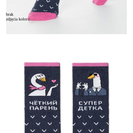
brak
zdjęcia koloru
Skarpetki damskie bawełniane HAPPY 18С-227СП, r. 36-39,
172ciemny jeans
Skarpetki damskie bawełniane HAPPY 18С-227СП, r. 36-39,
172ciemny jeans
14,90 zł
Kolory:
BRAK
ZDJĘCIA
Rozmiary:
Tabela rozmiarów
36-39
Ilość:
-
+
DODAJ DO KOSZYKA
Jak złożyć zamówienie
POWIADOM MNIE O DOSTĘPNOŚCI
ПОЛУЧИТЬ ПО EMAIL