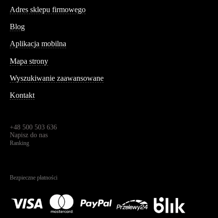
Adres sklepu firmowego
Blog
Aplikacja mobilna
Informacja
Mapa strony
Wyszukiwanie zaawansowane
Kontakt
Dane kontaktowe
Św. Teresy 91,
91-341, Łódź, Polska
+48 500 503 636
Napisz do nas
Ranking
4.95
Na podstawie
1825
recenzji
Bezpieczne płatności