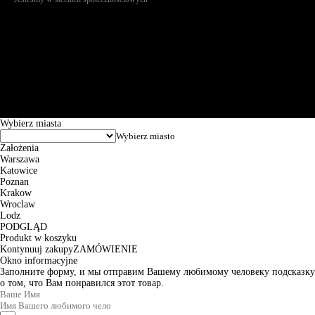
Św. Teresy 91, 91-341, Łódź, Poland, NIP 732-216-37-57, REGON
101144034, Powszechna Kasa Oszczędności Bank Polski SA, ul.
Puławska 15, 02-515 Warszawa: 30102034080000410205628799.
Godziny pracy: 8:00-16:00 od poniedziałku do piątku. Czas realizacji
zamówienia wynosi od 24h do 2 dni roboczych.
© 2026 EuroTrade Tex Sp. z o.o.
Wybierz miasta
Założenia
Warszawa
Katowice
Poznan
Krakow
Wroclaw
Lodz
PODGLĄD
Produkt w koszyku
Kontynuuj zakupy
ZAMÓWIENIE
Okno informacyjne
Заполните форму, и мы отправим Вашему любимому человеку подсказку
о том, что Вам понравился этот товар.