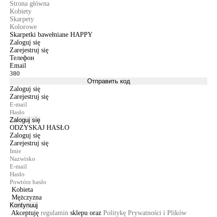
Strona główna
Kobiety
Skarpety
Kolorowe
Skarpetki bawełniane HAPPY
Zaloguj się
Zarejestruj się
Телефон
Email
Отправить код
Zaloguj się
Zarejestruj się
Zaloguj się
ODZYSKAJ HASŁO
Zaloguj się
Zarejestruj się
Kobieta
Mężczyzna
Kontynuuj
Akceptuję
regulamin
sklepu oraz
Politykę Prywatności i Plików