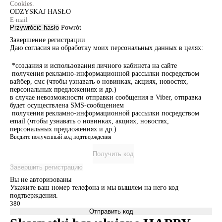
Cookies.
ODZYSKAJ HASŁO
Przywrócić hasło
Powrót
Завершение регистрации
Даю согласия на обработку моих персональных данных в целях:
*создания и использования личного кабинета на сайте
получения рекламно-информационной рассылки посредством
вайбер, смс (чтобы узнавать о новинках, акциях, новостях,
персональных предложениях и др.)
в случае невозможности отправки сообщения в Viber, отправка
будет осуществлена SMS-сообщением
получения рекламно-информационной рассылки посредством
email (чтобы узнавать о новинках, акциях, новостях,
персональных предложениях и др.)
Введите полученный код подтверждения
Получить код
Завершить регистрацию
Вы не авторизованы
Укажите ваш номер телефона и мы вышлем на него код
подтверждения.
Отправить код