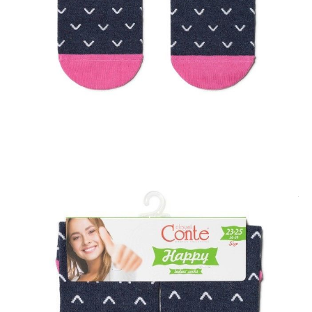
Dostawa
Kurier,
darmowa od 99 zł
czas dostawy: 1-2 dni robocze
Paczkomaty InPost 24/7,
darmowa od 50 zł
czas dostawy: 1-2 dni robocze
Odbiór osobisty
w sklepie Conte (Łodz)
pn.- czw. 8:00 - 16:00, pt. 8:00 - 14:00
Opis produktu
Opinie
Pytania
O produkcie
Te bawełniane skarpetki będą głównym punktem Twojej stylizacji.
Oryginalne asymetryczne wzory podkreślą Twoją indywidualność.
LYCRA®: skarpetki z włóknem LYCRA® charakteryzują się doskonałą
rozciągliwością we wszystkich kierunkach, wracają do swojego
pierwotnego kształtu,, nie zsuwają się ze stopy podczas noszenia i nie
pozostawiają czerwonych śladów na nodze.
SKU
1001320870030272172
Skład
70% bawełna; 28% poliamid; 2% elastan
Udostępnij produkt
Podmiot odpowiedzialny
EuroTrade Tex Sp z o.o.
Św. Teresy 91