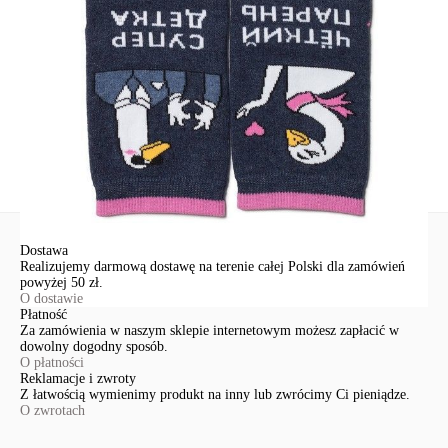
91-341, Łódź, Polska
+48 500-503-636
info@conteshop.pl
Ten produkt nie ma pytań Możesz zadać pytanie, klikając przycisk
poniżej
Zadaj pytanie
Nowe pytanie
Wyślij
Dostawa
Realizujemy darmową dostawę na terenie całej Polski dla zamówień
powyżej 50 zł.
O dostawie
Płatność
Za zamówienia w naszym sklepie internetowym możesz zapłacić w
dowolny dogodny sposób.
O płatności
Reklamacje i zwroty
Z łatwością wymienimy produkt na inny lub zwrócimy Ci pieniądze.
O zwrotach