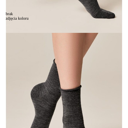
brak
zdjęcia koloru
Skarpetki damskie CONTE ELEGANT COMFORT z wełną, r.36-37,
000 ciemnoszary
Skarpetki damskie CONTE ELEGANT COMFORT z wełną, r.36-37,
000 ciemnoszary
14,90 zł
Kolory:
BRAK
ZDJĘCIA
Rozmiary:
Tabela rozmiarów
36-37
Ilość:
-
+
DODAJ DO KOSZYKA
Jak złożyć zamówienie
POWIADOM MNIE O DOSTĘPNOŚCI
ПОЛУЧИТЬ ПО EMAIL