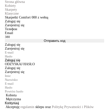
Strona główna
Kobiety
Skarpety
Klasyczne
Skarpetki Comfort 000 z wełną
Zaloguj się
Zarejestruj się
Телефон
Email
Отправить код
Zaloguj się
Zarejestruj się
Zaloguj się
ODZYSKAJ HASŁO
Zaloguj się
Zarejestruj się
Kobieta
Mężczyzna
Kontynuuj
Akceptuję
regulamin
sklepu oraz
Politykę Prywatności i Plików