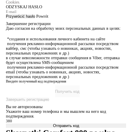
Cookies.
ODZYSKAJ HASŁO
Przywrócić hasło
Powrót
Завершение регистрации
Даю согласия на обработку моих персональных данных в целях:
*создания и использования личного кабинета на сайте
получения рекламно-информационной рассылки посредством
вайбер, смс (чтобы узнавать о новинках, акциях, новостях,
персональных предложениях и др.)
в случае невозможности отправки сообщения в Viber, отправка
будет осуществлена SMS-сообщением
получения рекламно-информационной рассылки посредством
email (чтобы узнавать о новинках, акциях, новостях,
персональных предложениях и др.)
Введите полученный код подтверждения
Получить код
Завершить регистрацию
Вы не авторизованы
Укажите ваш номер телефона и мы вышлем на него код
подтверждения.
Отправить код