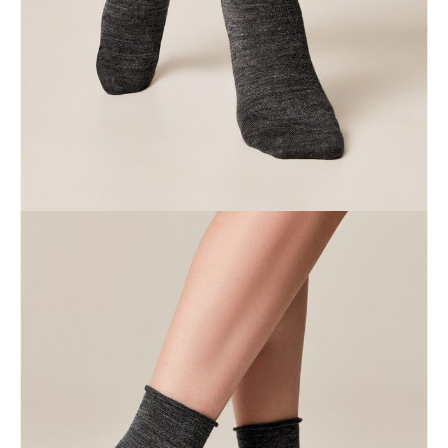
Dostawa
Kurier,
darmowa od 99 zł
czas dostawy: 1-2 dni robocze
Paczkomaty InPost 24/7,
darmowa od 50 zł
czas dostawy: 1-2 dni robocze
Odbiór osobisty
w sklepie Conte (Łodz)
pn.- czw. 8:00 - 16:00, pt. 8:00 - 14:00
Opis produktu
Opinie
Pytania
O produkcie
Długie skarpetki z linii Comfort zostały zaprojektowane tak, aby
zapewnić Ci ciepło i komfort w chłodne dni. Dzięki włóknom
wełnianym skarpetki są miękkie, ciepłe i przyjemne w dotyku.
Cechy modelu:
· bez ściągacza,
· wygodnie dopasowujący się,
· przędza z wełną,
· zaprojektowane, aby zapewnić ciepło i wygodę.
SKU
1001291940010017000
Skład
akryl 52%, poliamid 24%, wełna 22%, elastan 2%
Udostępnij produkt
Podmiot odpowiedzialny
EuroTrade Tex Sp z o.o.
Św. Teresy 91