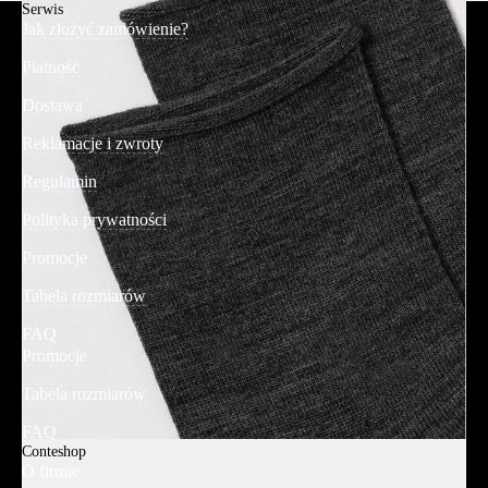
Serwis
Jak złożyć zamówienie?
Płatność
Dostawa
Reklamacje i zwroty
Regulamin
Polityka prywatności
Promocje
Tabela rozmiarów
FAQ
Promocje
Tabela rozmiarów
FAQ
Conteshop
O firmie