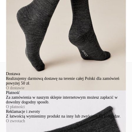
91-341, Łódź, Polska
+48 500-503-636
info@conteshop.pl
Ten produkt nie ma pytań Możesz zadać pytanie, klikając przycisk
poniżej
Zadaj pytanie
Nowe pytanie
Wyślij
Dostawa
Realizujemy darmową dostawę na terenie całej Polski dla zamówień
powyżej 50 zł.
O dostawie
Płatność
Za zamówienia w naszym sklepie internetowym możesz zapłacić w
dowolny dogodny sposób.
O płatności
Reklamacje i zwroty
Z łatwością wymienimy produkt na inny lub zwrócimy Ci pieniądze.
O zwrotach