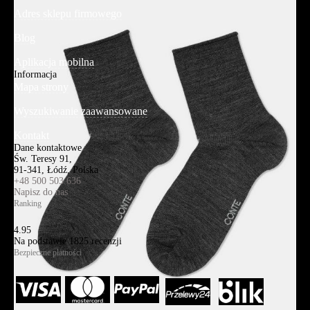
Adres sklepu firmowego
Blog
Aplikacja mobilna
Informacja
Mapa strony
Wyszukiwanie zaawansowane
Kontakt
Dane kontaktowe
Św. Teresy 91,
91-341, Łódź, Polska
+48 500 503 636
Napisz do nas
Ranking
4.95
Na podstawie
1825
recenzji
Bezpieczne płatności