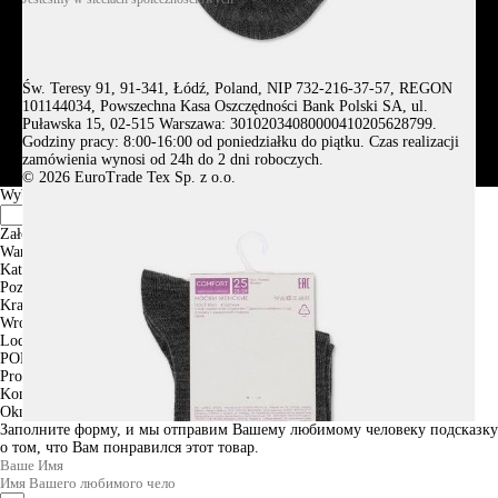
Św. Teresy 91, 91-341, Łódź, Poland, NIP 732-216-37-57, REGON
101144034, Powszechna Kasa Oszczędności Bank Polski SA, ul.
Puławska 15, 02-515 Warszawa: 30102034080000410205628799.
Godziny pracy: 8:00-16:00 od poniedziałku do piątku. Czas realizacji
zamówienia wynosi od 24h do 2 dni roboczych.
© 2026 EuroTrade Tex Sp. z o.o.
Wybierz miasta
Założenia
Warszawa
Katowice
Poznan
Krakow
Wroclaw
Lodz
PODGLĄD
Produkt w koszyku
Kontynuuj zakupy
ZAMÓWIENIE
Okno informacyjne
Заполните форму, и мы отправим Вашему любимому человеку подсказку
о том, что Вам понравился этот товар.