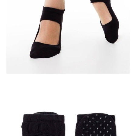
POWIADOM MNIE O DOSTĘPNOŚCI
ПОЛУЧИТЬ ПО EMAIL
Dostawa
Kurier,
darmowa od 99 zł
czas dostawy: 1-2 dni robocze
Paczkomaty InPost 24/7,
darmowa od 50 zł
czas dostawy: 1-2 dni robocze
Odbiór osobisty
w sklepie Conte (Łodz)
pn.- czw. 8:00 - 16:00, pt. 8:00 - 14:00
Opis produktu
Opinie
Pytania
O produkcie
Krótkie bawełniane skarpetki ACTIVE zostały stworzone specjalnie dla
kobiet prowadzących aktywny tryb życia.
Cechy modelu:
• powierzchnia antypoślizgowa – zwiększa
stabilność, przyczepność i równowagę,
• zachowanie higieny – chronią przed kontaktem
stóp z podłożem, zabrudzeniem i zarazkami,
• zapobiega wychłodzeniu,
• dla osób ceniących sobie komfort w trakcie ćwiczeń,
• najwyższej jakości materiały wykorzystane do produkcji.