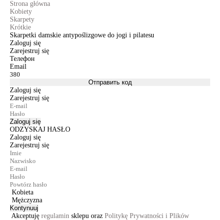
Strona główna
Kobiety
Skarpety
Krótkie
Skarpetki damskie antypoślizgowe do jogi i pilatesu
Zaloguj się
Zarejestruj się
Телефон
Email
Отправить код
Zaloguj się
Zarejestruj się
Zaloguj się
ODZYSKAJ HASŁO
Zaloguj się
Zarejestruj się
Kobieta
Mężczyzna
Kontynuuj
Akceptuję
regulamin
sklepu oraz
Politykę Prywatności i Plików