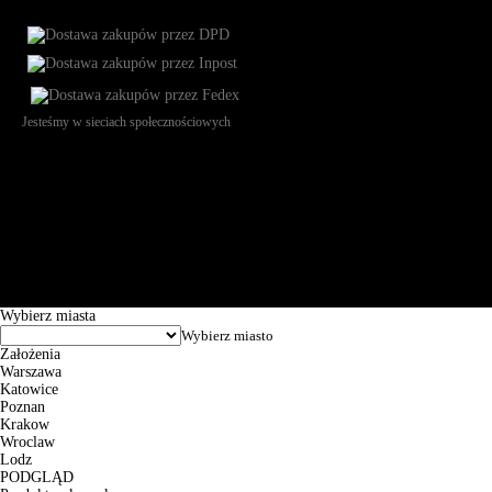
Jesteśmy w sieciach społecznościowych
Św. Teresy 91, 91-341, Łódź, Poland, NIP 732-216-37-57, REGON
101144034, Powszechna Kasa Oszczędności Bank Polski SA, ul.
Puławska 15, 02-515 Warszawa: 30102034080000410205628799.
Godziny pracy: 8:00-16:00 od poniedziałku do piątku. Czas realizacji
zamówienia wynosi od 24h do 2 dni roboczych.
© 2026 EuroTrade Tex Sp. z o.o.
Wybierz miasta
Założenia
Warszawa
Katowice
Poznan
Krakow
Wroclaw
Lodz
PODGLĄD