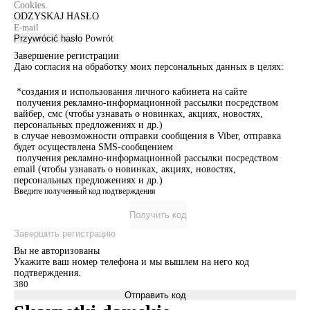
Cookies.
ODZYSKAJ HASŁO
Przywrócić hasło
Powrót
Завершение регистрации
Даю согласия на обработку моих персональных данных в целях:
*создания и использования личного кабинета на сайте
получения рекламно-информационной рассылки посредством
вайбер, смс (чтобы узнавать о новинках, акциях, новостях,
персональных предложениях и др.)
в случае невозможности отправки сообщения в Viber, отправка
будет осуществлена SMS-сообщением
получения рекламно-информационной рассылки посредством
email (чтобы узнавать о новинках, акциях, новостях,
персональных предложениях и др.)
Введите полученный код подтверждения
Получить код
Завершить регистрацию
Вы не авторизованы
Укажите ваш номер телефона и мы вышлем на него код
подтверждения.
Отправить код