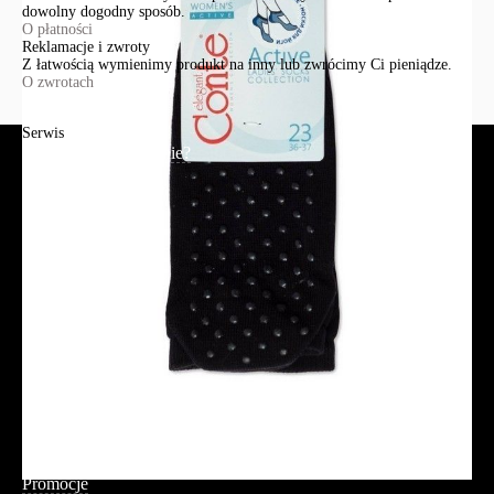
dowolny dogodny sposób.
O płatności
Reklamacje i zwroty
Z łatwością wymienimy produkt na inny lub zwrócimy Ci pieniądze.
O zwrotach
Serwis
Jak złożyć zamówienie?
Płatność
Dostawa
Reklamacje i zwroty
Regulamin
Polityka prywatności
Promocje
Tabela rozmiarów
FAQ
Promocje