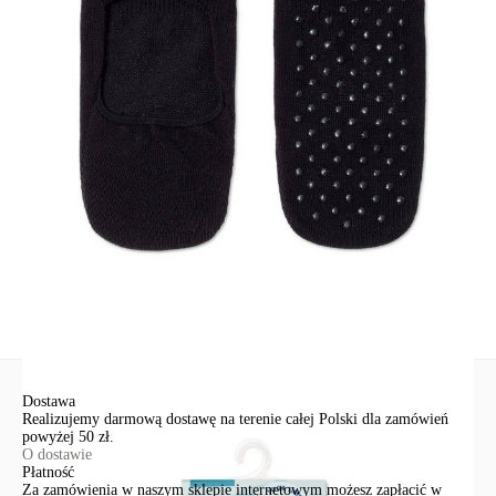
SKU
1001322210020012256
Skład
bawełna 82%; poliamid 16%; elastan 2%
Udostępnij produkt
Podmiot odpowiedzialny
EuroTrade Tex Sp z o.o.
Św. Teresy 91
91-341, Łódź, Polska
+48 500-503-636
info@conteshop.pl
Ten produkt nie ma pytań Możesz zadać pytanie, klikając przycisk
poniżej
Zadaj pytanie
Nowe pytanie
Wyślij
Dostawa
Realizujemy darmową dostawę na terenie całej Polski dla zamówień
powyżej 50 zł.
O dostawie
Płatność
Za zamówienia w naszym sklepie internetowym możesz zapłacić w