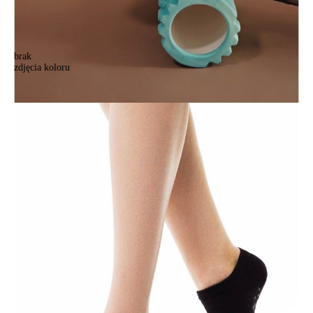
brak
zdjęcia koloru
Skarpetki damskie CONTE ELEGANT ACTIVE, r.36-37, 256 czarny
Skarpetki damskie CONTE ELEGANT ACTIVE, r.36-37, 256 czarny
16,90 zł
Kolory:
BRAK
ZDJĘCIA
BRAK
ZDJĘCIA
Rozmiary:
Tabela rozmiarów
36-37
36-38
38-39
39-41
Ilość:
-
+
DODAJ DO KOSZYKA
Jak złożyć zamówienie