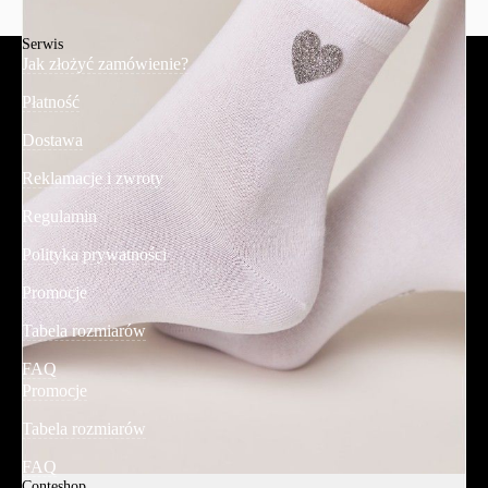
Serwis
Jak złożyć zamówienie?
Płatność
Dostawa
Reklamacje i zwroty
Regulamin
Polityka prywatności
Promocje
Tabela rozmiarów
FAQ
Promocje
Tabela rozmiarów
FAQ
Conteshop