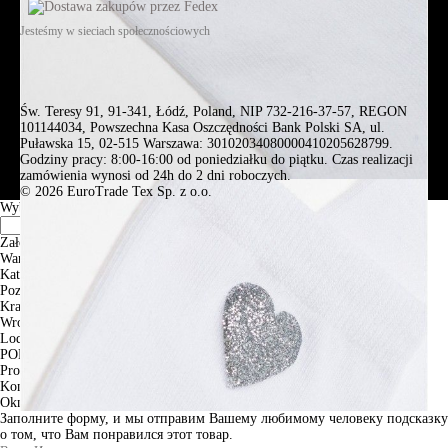
Jesteśmy w sieciach społecznościowych
Św. Teresy 91, 91-341, Łódź, Poland, NIP 732-216-37-57, REGON
101144034, Powszechna Kasa Oszczędności Bank Polski SA, ul.
Puławska 15, 02-515 Warszawa: 30102034080000410205628799.
Godziny pracy: 8:00-16:00 od poniedziałku do piątku. Czas realizacji
zamówienia wynosi od 24h do 2 dni roboczych.
© 2026 EuroTrade Tex Sp. z o.o.
Wybierz miasta
Założenia
Warszawa
Katowice
Poznan
Krakow
Wroclaw
Lodz
PODGLĄD
Produkt w koszyku
Kontynuuj zakupy
ZAMÓWIENIE
Okno informacyjne
Заполните форму, и мы отправим Вашему любимому человеку подсказку
о том, что Вам понравился этот товар.