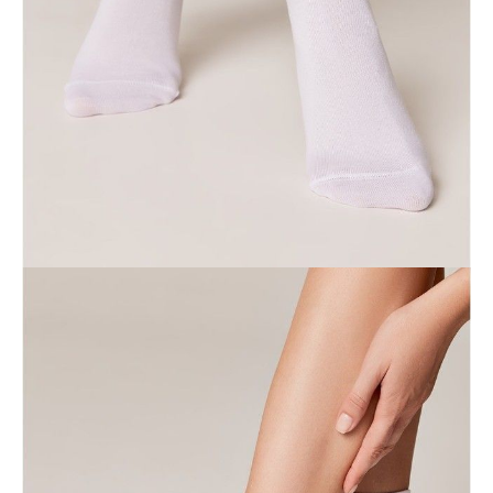
POWIADOM MNIE O DOSTĘPNOŚCI
ПОЛУЧИТЬ ПО EMAIL
Dostawa
Kurier,
darmowa od 99 zł
czas dostawy: 1-2 dni robocze
Paczkomaty InPost 24/7,
darmowa od 50 zł
czas dostawy: 1-2 dni robocze
Odbiór osobisty
w sklepie Conte (Łodz)
pn.- czw. 8:00 - 16:00, pt. 8:00 - 14:00
Opis produktu
Opinie
Pytania
O produkcie
Bawełniane skarpetki w jednolitym kolorze z błyszczącymi ozdobnymi
detalami będą wygodnym i stylowym dodatkiem do codziennych
stylizacji.
Skarpetki wykonane są z wysokiej jakości bawełny, wygodnie
dopasowują się do nogi i nie zsuwają się.
SKU
1001322940020015427
Skład
bawełna 72%, poliamid 26%, elastan 2%
Udostępnij produkt
Podmiot odpowiedzialny