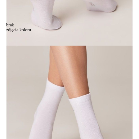
brak
zdjęcia koloru
Skarpetki damskie bawełniane CE CLASSIC, r.36-37, 427 biały
Skarpetki damskie bawełniane CE CLASSIC, r.36-37, 427 biały
25,90 zł
Kolory:
BRAK
ZDJĘCIA
BRAK
ZDJĘCIA
Rozmiary:
Tabela rozmiarów
36-37
36-38
38-39
39-41
Ilość:
-
+
DODAJ DO KOSZYKA
Jak złożyć zamówienie