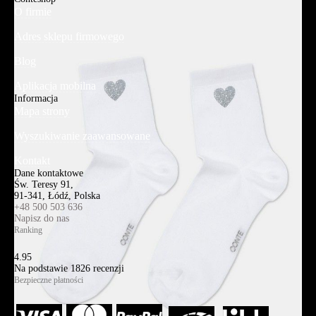
O firmie
Adres sklepu firmowego
Blog
Aplikacja mobilna
Informacja
Mapa strony
Wyszukiwanie zaawansowane
Kontakt
Dane kontaktowe
Św. Teresy 91,
91-341, Łódź, Polska
+48 500 503 636
Napisz do nas
Ranking
4.95
Na podstawie
1826
recenzji
Bezpieczne płatności