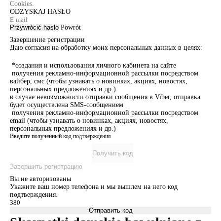
Cookies.
ODZYSKAJ HASŁO
Przywrócić hasło
Powrót
Завершение регистрации
Даю согласия на обработку моих персональных данных в целях:
*создания и использования личного кабинета на сайте
получения рекламно-информационной рассылки посредством
вайбер, смс (чтобы узнавать о новинках, акциях, новостях,
персональных предложениях и др.)
в случае невозможности отправки сообщения в Viber, отправка
будет осуществлена SMS-сообщением
получения рекламно-информационной рассылки посредством
email (чтобы узнавать о новинках, акциях, новостях,
персональных предложениях и др.)
Введите полученный код подтверждения
Получить код
Завершить регистрацию
Вы не авторизованы
Укажите ваш номер телефона и мы вышлем на него код
подтверждения.
Отправить код