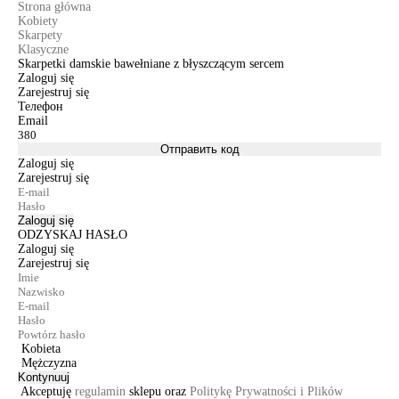
Strona główna
Kobiety
Skarpety
Klasyczne
Skarpetki damskie bawełniane z błyszczącym sercem
Zaloguj się
Zarejestruj się
Телефон
Email
Отправить код
Zaloguj się
Zarejestruj się
Zaloguj się
ODZYSKAJ HASŁO
Zaloguj się
Zarejestruj się
Kobieta
Mężczyzna
Kontynuuj
Akceptuję
regulamin
sklepu oraz
Politykę Prywatności i Plików