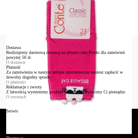
Nowe pytanie
Wyślij
Dostawa
Realizujemy darmową dostawę na terenie całej Polski dla zamówień
powyżej 50 zł.
O dostawie
Płatność
Za zamówienia w naszym sklepie internetowym możesz zapłacić w
dowolny dogodny sposób.
O płatności
Reklamacje i zwroty
Z łatwością wymienimy produkt na inny lub zwrócimy Ci pieniądze.
O zwrotach
Serwis
Jak złożyć zamówienie?
Płatność