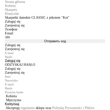
Strona główna
Kobiety
Skarpety
Klasyczne
Skarpetki damskie CLASSIC z pikotem "Kot"
Zaloguj się
Zarejestruj się
Телефон
Email
Отправить код
Zaloguj się
Zarejestruj się
Zaloguj się
ODZYSKAJ HASŁO
Zaloguj się
Zarejestruj się
Kobieta
Mężczyzna
Kontynuuj
Akceptuję
regulamin
sklepu oraz
Politykę Prywatności i Plików