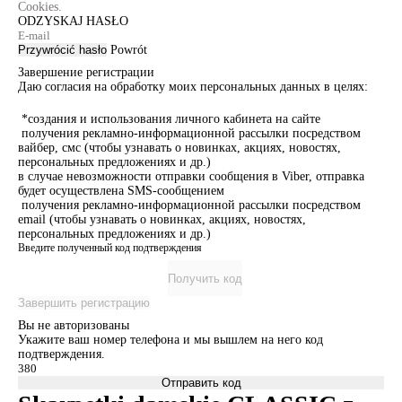
Cookies.
ODZYSKAJ HASŁO
Przywrócić hasło
Powrót
Завершение регистрации
Даю согласия на обработку моих персональных данных в целях:
*создания и использования личного кабинета на сайте
получения рекламно-информационной рассылки посредством
вайбер, смс (чтобы узнавать о новинках, акциях, новостях,
персональных предложениях и др.)
в случае невозможности отправки сообщения в Viber, отправка
будет осуществлена SMS-сообщением
получения рекламно-информационной рассылки посредством
email (чтобы узнавать о новинках, акциях, новостях,
персональных предложениях и др.)
Введите полученный код подтверждения
Получить код
Завершить регистрацию
Вы не авторизованы
Укажите ваш номер телефона и мы вышлем на него код
подтверждения.
Отправить код