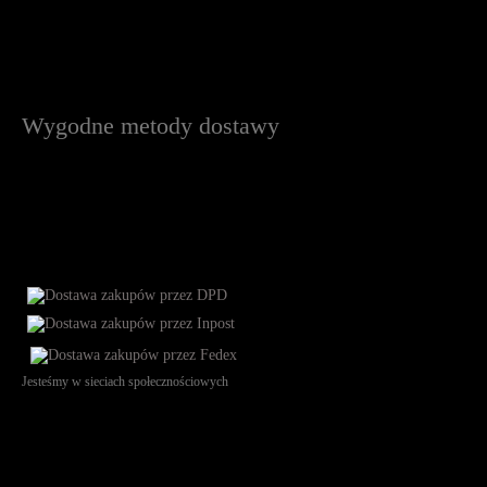
Wygodne metody dostawy
Jesteśmy w sieciach społecznościowych
Św. Teresy 91, 91-341, Łódź, Poland, NIP 732-216-37-57, REGON
101144034, Powszechna Kasa Oszczędności Bank Polski SA, ul.