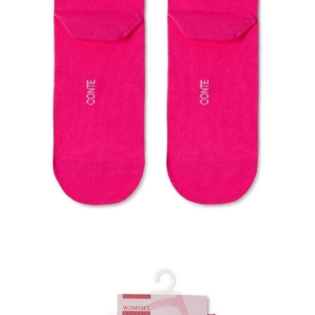
dopasowują się do stopy, nie powodując dyskomfortu nawet przy
długotrwałym noszeniu.
Cechy modelu:
- Technologia 3D: trójwymiarowe rysunki, które dodają skarpetkom
głębi i atrakcyjności.
- Ozdobny pikot: subtelny detal, który wyróżnia skarpetki na tle
innych.
- Komfort: miękki i przyjemny w dotyku materiał, delikatny dla skóry.
- Styl: idealne do casualowych i sportowych stylizacji.
- Jakość: wysokogatunkowa bawełna zapewniająca trwałość i wygodę.
- Oddychalność: materiał, który pozwala stopom oddychać.
- Elastyczność: skład z elastanem, który zapewnia idealne dopasowanie
bez uciskania.
- Trwałość: wytrzymałość dzięki zawartości poliamidu.
SKU
1001320730020186250
Skład
bawełna 68%; poliamid 30%; elastan 2%
Udostępnij produkt
Podmiot odpowiedzialny
EuroTrade Tex Sp z o.o.
Św. Teresy 91
91-341, Łódź, Polska
+48 500-503-636
info@conteshop.pl
Ten produkt nie ma pytań Możesz zadać pytanie, klikając przycisk
poniżej
Zadaj pytanie