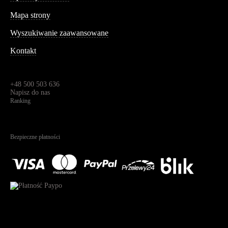
Informacja
Mapa strony
Wyszukiwanie zaawansowane
Kontakt
Dane kontaktowe
Św. Teresy 91,
91-341, Łódź, Polska
+48 500 503 636
Napisz do nas
Ranking
4.95
Na podstawie
1825
recenzji
Bezpieczne płatności