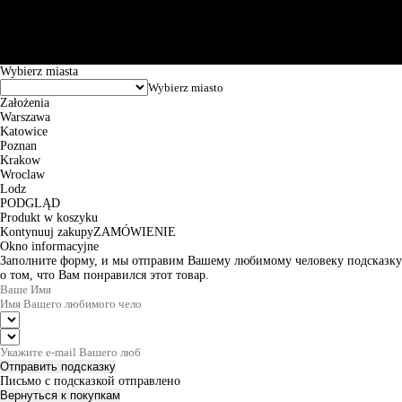
Puławska 15, 02-515 Warszawa: 30102034080000410205628799.
Godziny pracy: 8:00-16:00 od poniedziałku do piątku. Czas realizacji
zamówienia wynosi od 24h do 2 dni roboczych.
© 2026 EuroTrade Tex Sp. z o.o.
Wybierz miasta
Założenia
Warszawa
Katowice
Poznan
Krakow
Wroclaw
Lodz
PODGLĄD
Produkt w koszyku
Kontynuuj zakupy
ZAMÓWIENIE
Okno informacyjne
Заполните форму, и мы отправим Вашему любимому человеку подсказку
о том, что Вам понравился этот товар.
Отправить подсказку
Письмо с подсказкой отправлено
Вернуться к покупкам