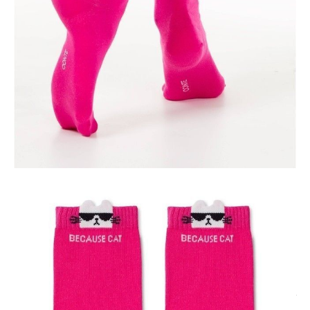
ПОЛУЧИТЬ ПО EMAIL
Dostawa
Kurier,
darmowa od 99 zł
czas dostawy: 1-2 dni robocze
Paczkomaty InPost 24/7,
darmowa od 50 zł
czas dostawy: 1-2 dni robocze
Odbiór osobisty
w sklepie Conte (Łodz)
pn.- czw. 8:00 - 16:00, pt. 8:00 - 14:00
Opis produktu
Opinie
Pytania
O produkcie
Skarpetki bawełniane CLASSIC mają stanowić oryginalny akcent w
casualowym lub sportowym stylu. Łączą w sobie komfort i modny
design, co sprawia, że są idealnym wyborem na każdą okazję.
Docenisz trójwymiarowe rysunki wykonane w technologii 3D oraz
ozdobny wystający pikot, który nadaje skarpetkom wyjątkowego
charakteru. Wzór panda dodaje uroku, czyniąc je idealnym dodatkiem
do codziennej garderoby.
Skarpetki są przyjemne w dotyku, lekkie i niesamowicie wygodne.
Materiał: bawełna 68%, poliamid 30%, elastan 2%, zapewnia doskonałą
oddychalność, elastyczność i trwałość. Dzięki temu skarpetki idealnie