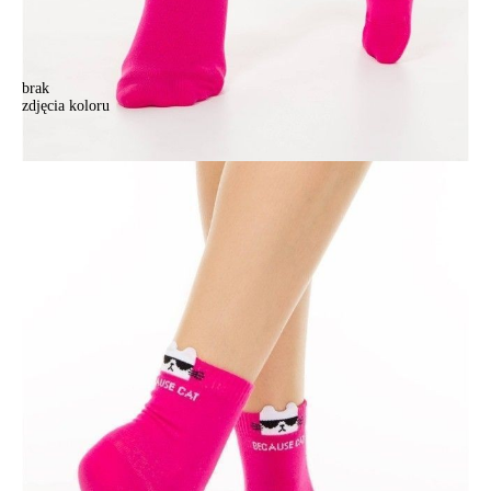
brak
zdjęcia koloru
Skarpetki damskie CONTE ELEGANT CLASSIC, r.36-37, 250 fuksja
Skarpetki damskie CONTE ELEGANT CLASSIC, r.36-37, 250 fuksja
13,90 zł
Kolory:
BRAK
ZDJĘCIA
Rozmiary:
Tabela rozmiarów
27
36-37
36-38
38-39
39-41
Ilość:
-
+
DODAJ DO KOSZYKA
Jak złożyć zamówienie
POWIADOM MNIE O DOSTĘPNOŚCI