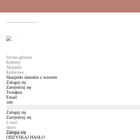
+48 500 503 636
KOBIETY
MĘŻCZYŹNI
DLA DZIEWCZYNEK
DL
Strona główna
Kobiety
Skarpety
Kolorowe
Skarpetki damskie z wzorem
Zaloguj się
Zarejestruj się
Телефон
Email
Zaloguj się
Zarejestruj się
Zaloguj się
ODZYSKAJ HASŁO