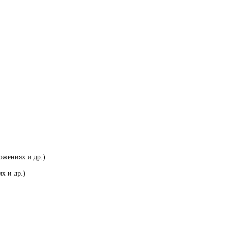
ожениях и др.)
х и др.)