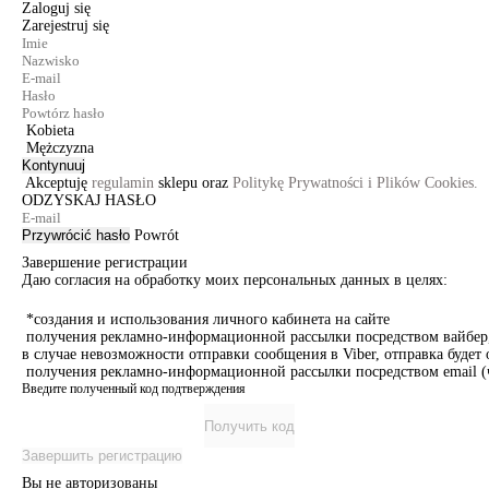
Zaloguj się
Zarejestruj się
Kobieta
Mężczyzna
Kontynuuj
Akceptuję
regulamin
sklepu oraz
Politykę Prywatności i Plików Cookies.
ODZYSKAJ HASŁO
Przywrócić hasło
Powrót
Завершение регистрации
Даю согласия на обработку моих персональных данных в целях:
*создания и использования личного кабинета на сайте
получения рекламно-информационной рассылки посредством вайбер, 
в случае невозможности отправки сообщения в Viber, отправка буде
получения рекламно-информационной рассылки посредством email (ч
Введите полученный код подтверждения
Получить код
Завершить регистрацию
Вы не авторизованы