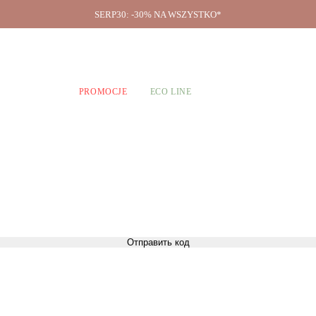
SERP30: -30% NA WSZYSTKO*
O firmie
A CHŁOPCÓW
PROMOCJE
ECO LINE
Отправить код