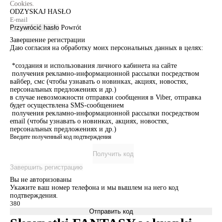
Cookies.
ODZYSKAJ HASŁO
Przywrócić hasło
Powrót
Завершение регистрации
Даю согласия на обработку моих персональных данных в целях:
*создания и использования личного кабинета на сайте
получения рекламно-информационной рассылки посредством
вайбер, смс (чтобы узнавать о новинках, акциях, новостях,
персональных предложениях и др.)
в случае невозможности отправки сообщения в Viber, отправка
будет осуществлена SMS-сообщением
получения рекламно-информационной рассылки посредством
email (чтобы узнавать о новинках, акциях, новостях,
персональных предложениях и др.)
Введите полученный код подтверждения
Получить код
Завершить регистрацию
Вы не авторизованы
Укажите ваш номер телефона и мы вышлем на него код
подтверждения.
Отправить код