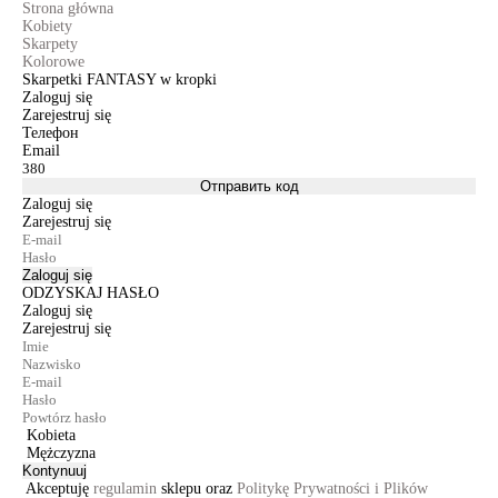
Strona główna
Kobiety
Skarpety
Kolorowe
Skarpetki FANTASY w kropki
Zaloguj się
Zarejestruj się
Телефон
Email
Отправить код
Zaloguj się
Zarejestruj się
Zaloguj się
ODZYSKAJ HASŁO
Zaloguj się
Zarejestruj się
Kobieta
Mężczyzna
Kontynuuj
Akceptuję
regulamin
sklepu oraz
Politykę Prywatności i Plików