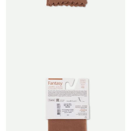
ПОЛУЧИТЬ ПО EMAIL
Dostawa
Kurier,
darmowa od 99 zł
czas dostawy: 1-2 dni robocze
Paczkomaty InPost 24/7,
darmowa od 50 zł
czas dostawy: 1-2 dni robocze
Odbiór osobisty
w sklepie Conte (Łodz)
pn.- czw. 8:00 - 16:00, pt. 8:00 - 14:00
Opis produktu
Opinie
Pytania
O produkcie
Cienkie skarpetki Fantasy w groszki z wygodną lamówką będą
świetnym dodatkiem do modnego, codziennego looku.
Cechy modelu:
· 20 Den,
· klasyczna długość,
· wygodna lamówka,
· w groszki,
· cienkie i elastyczne.
SKU
1001291580030002
Skład
poliamid 87%, elastan 13%