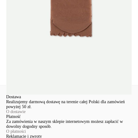
Udostępnij produkt
Podmiot odpowiedzialny
EuroTrade Tex Sp z o.o.
Św. Teresy 91
91-341, Łódź, Polska
+48 500-503-636
info@conteshop.pl
Ten produkt nie ma pytań Możesz zadać pytanie, klikając przycisk
poniżej
Zadaj pytanie
Nowe pytanie
Wyślij
Dostawa
Realizujemy darmową dostawę na terenie całej Polski dla zamówień
powyżej 50 zł.
O dostawie
Płatność
Za zamówienia w naszym sklepie internetowym możesz zapłacić w
dowolny dogodny sposób.
O płatności
Reklamacje i zwroty