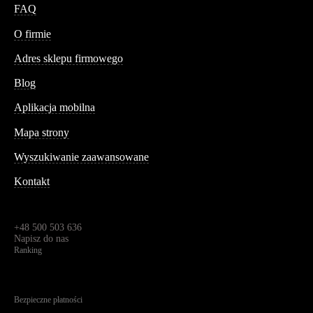
FAQ
Conteshop
O firmie
Adres sklepu firmowego
Blog
Aplikacja mobilna
Informacja
Mapa strony
Wyszukiwanie zaawansowane
Kontakt
Dane kontaktowe
Św. Teresy 91,
91-341, Łódź, Polska
+48 500 503 636
Napisz do nas
Ranking
4.95
Na podstawie
1826
recenzji
Bezpieczne płatności