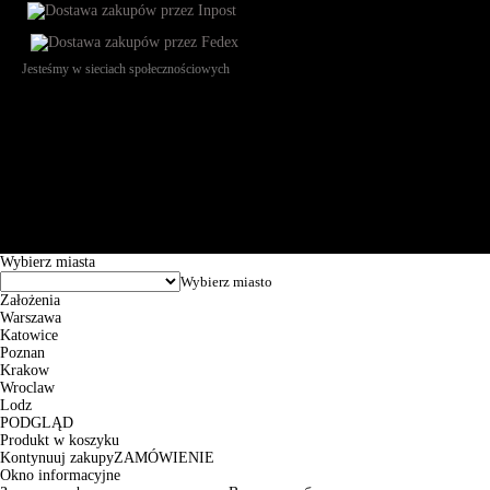
Jesteśmy w sieciach społecznościowych
Św. Teresy 91, 91-341, Łódź, Poland, NIP 732-216-37-57, REGON
101144034, Powszechna Kasa Oszczędności Bank Polski SA, ul.
Puławska 15, 02-515 Warszawa: 30102034080000410205628799.
Godziny pracy: 8:00-16:00 od poniedziałku do piątku. Czas realizacji
zamówienia wynosi od 24h do 2 dni roboczych.
© 2026 EuroTrade Tex Sp. z o.o.
Wybierz miasta
Założenia
Warszawa
Katowice
Poznan
Krakow
Wroclaw
Lodz
PODGLĄD
Produkt w koszyku
Kontynuuj zakupy
ZAMÓWIENIE
Okno informacyjne