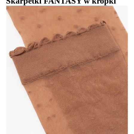
Skarpetki FANTASY w kropki