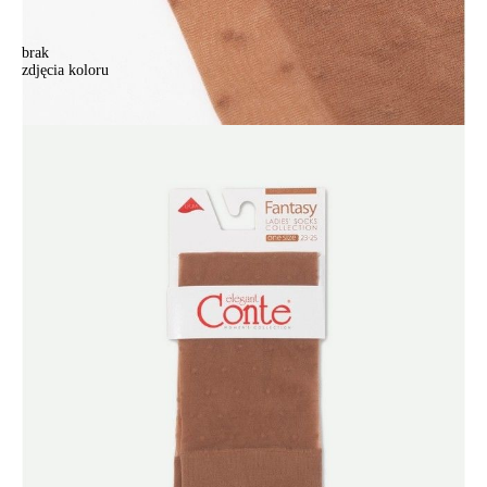
brak
zdjęcia koloru
Skarpetki damskie CONTE ELEGANT FANTASY, r.36-39, bronz
Skarpetki damskie CONTE ELEGANT FANTASY, r.36-39, bronz
12,90 zł
Kolory:
BRAK
ZDJĘCIA
BRAK
ZDJĘCIA
BRAK
ZDJĘCIA
BRAK
ZDJĘCIA
Rozmiary:
Tabela rozmiarów
36-39
Ilość:
-
+
DODAJ DO KOSZYKA
Jak złożyć zamówienie
POWIADOM MNIE O DOSTĘPNOŚCI