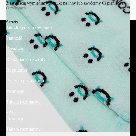
Z łatwością wymienimy produkt na inny lub zwrócimy Ci pieniądze.
O zwrotach
Serwis
Jak złożyć zamówienie?
Płatność
Dostawa
Reklamacje i zwroty
Regulamin
Polityka prywatności
Promocje
Tabela rozmiarów
FAQ
Promocje
Tabela rozmiarów