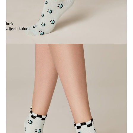
brak
zdjęcia koloru
Skarpetki damskie bawełniane CE CLASSIC (krótkie),r.36-37, 439
bladoturkusowy
Skarpetki damskie bawełniane CE CLASSIC (krótkie),r.36-37, 439
bladoturkusowy
10,90 zł
Kolory:
BRAK
ZDJĘCIA
Rozmiary:
Tabela rozmiarów
36-37
38-39
Ilość:
-
+
DODAJ DO KOSZYKA
Jak złożyć zamówienie
POWIADOM MNIE O DOSTĘPNOŚCI