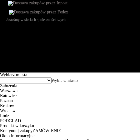
Jesteśmy w sieciach społecznościowych
Św. Teresy 91, 91-341, Łódź, Poland, NIP 732-216-37-57, REGON
101144034, Powszechna Kasa Oszczędności Bank Polski SA, ul.
Puławska 15, 02-515 Warszawa: 30102034080000410205628799.
Godziny pracy: 8:00-16:00 od poniedziałku do piątku. Czas realizacji
zamówienia wynosi od 24h do 2 dni roboczych.
© 2026 EuroTrade Tex Sp. z o.o.
Wybierz miasta
Założenia
Warszawa
Katowice
Poznan
Krakow
Wroclaw
Lodz
PODGLĄD
Produkt w koszyku
Kontynuuj zakupy
ZAMÓWIENIE
Okno informacyjne