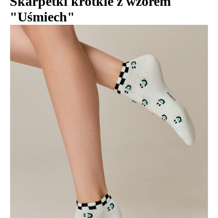
Skarpetki krótkie z wzorem
"Uśmiech"