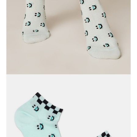
ПОЛУЧИТЬ ПО EMAIL
Dostawa
Kurier,
darmowa od 99 zł
czas dostawy: 1-2 dni robocze
Paczkomaty InPost 24/7,
darmowa od 50 zł
czas dostawy: 1-2 dni robocze
Odbiór osobisty
w sklepie Conte (Łodz)
pn.- czw. 8:00 - 16:00, pt. 8:00 - 14:00
Opis produktu
Opinie
Pytania
O produkcie
Elastyczne skarpetki z kolorowymi nadrukami wyglądają tak stylowo i
oryginalnie, że nie będziesz chciała ich chować pod ubraniem.
Śmiało noś modne skarpetki i z przyjemnością podkreśl swoją
indywidualność.
LYCRA®: Skarpety zawierające włókno LYCRA® mają doskonałą
rozciągliwość we wszystkich kierunkach, powracają do swojego
pierwotnego kształtu w kółko, zużywają się powoli, pozostają na stopie
podczas noszenia i nie pozostawiają czerwonych śladów od gumki.
SKU
1001320220020338439
Skład
bawełna 72%, poliamid 25,5%, elastan 2,5%