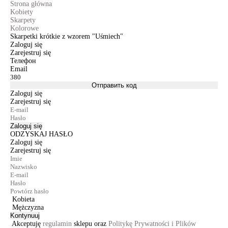
Strona główna
Kobiety
Skarpety
Kolorowe
Skarpetki krótkie z wzorem "Uśmiech"
Zaloguj się
Zarejestruj się
Телефон
Email
Отправить код
Zaloguj się
Zarejestruj się
Zaloguj się
ODZYSKAJ HASŁO
Zaloguj się
Zarejestruj się
Kobieta
Mężczyzna
Kontynuuj
Akceptuję
regulamin
sklepu oraz
Politykę Prywatności i Plików