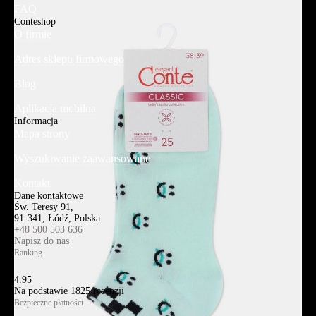
FAQ
Conteshop
O firmie
Adres sklepu firmowego
Blog
Aplikacja mobilna
Informacja
Mapa strony
Wyszukiwanie zaawansowane
Kontakt
Dane kontaktowe
Św. Teresy 91,
91-341, Łódź, Polska
+48 500 503 636
Napisz do nas
Ranking
4.95
Na podstawie
1825
recenzji
Bezpieczne płatności