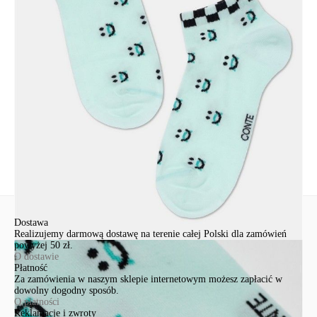
Udostępnij produkt
Podmiot odpowiedzialny
EuroTrade Tex Sp z o.o.
Św. Teresy 91
91-341, Łódź, Polska
+48 500-503-636
info@conteshop.pl
Ten produkt nie ma pytań Możesz zadać pytanie, klikając przycisk
poniżej
Zadaj pytanie
Nowe pytanie
Wyślij
Dostawa
Realizujemy darmową dostawę na terenie całej Polski dla zamówień
powyżej 50 zł.
O dostawie
Płatność
Za zamówienia w naszym sklepie internetowym możesz zapłacić w
dowolny dogodny sposób.
O płatności
Reklamacje i zwroty