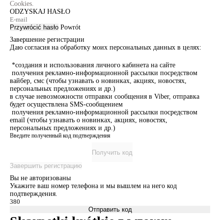
Cookies.
ODZYSKAJ HASŁO
Przywrócić hasło
Powrót
Завершение регистрации
Даю согласия на обработку моих персональных данных в целях:
*создания и использования личного кабинета на сайте
получения рекламно-информационной рассылки посредством
вайбер, смс (чтобы узнавать о новинках, акциях, новостях,
персональных предложениях и др.)
в случае невозможности отправки сообщения в Viber, отправка
будет осуществлена SMS-сообщением
получения рекламно-информационной рассылки посредством
email (чтобы узнавать о новинках, акциях, новостях,
персональных предложениях и др.)
Введите полученный код подтверждения
Получить код
Завершить регистрацию
Вы не авторизованы
Укажите ваш номер телефона и мы вышлем на него код
подтверждения.
Отправить код