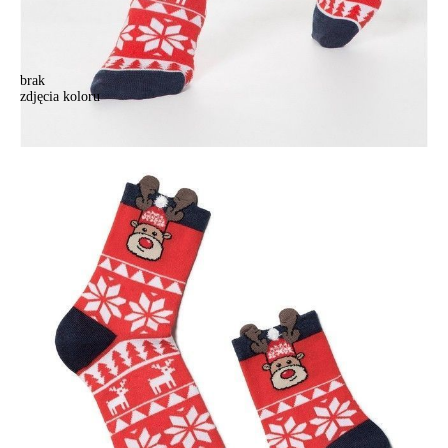
brak
zdjęcia koloru
Skarpetki świąteczne damskie r.23-25, 445 czerwony
Skarpetki świąteczne damskie r.23-25, 445 czerwony
23,90 zł
Kolory:
BRAK
ZDJĘCIA
Rozmiary:
Tabela rozmiarów
36-39
Ilość:
-
+
DODAJ DO KOSZYKA
Jak złożyć zamówienie
POWIADOM MNIE O DOSTĘPNOŚCI
ПОЛУЧИТЬ ПО EMAIL