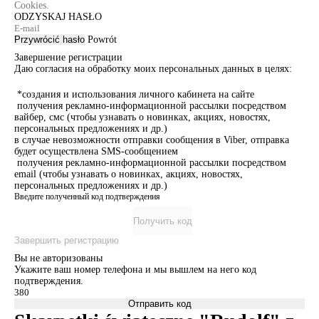
Cookies.
ODZYSKAJ HASŁO
Przywrócić hasło
Powrót
Завершение регистрации
Даю согласия на обработку моих персональных данных в целях:
*создания и использования личного кабинета на сайте
получения рекламно-информационной рассылки посредством
вайбер, смс (чтобы узнавать о новинках, акциях, новостях,
персональных предложениях и др.)
в случае невозможности отправки сообщения в Viber, отправка
будет осуществлена SMS-сообщением
получения рекламно-информационной рассылки посредством
email (чтобы узнавать о новинках, акциях, новостях,
персональных предложениях и др.)
Введите полученный код подтверждения
Получить код
Завершить регистрацию
Вы не авторизованы
Укажите ваш номер телефона и мы вышлем на него код
подтверждения.
Отправить код