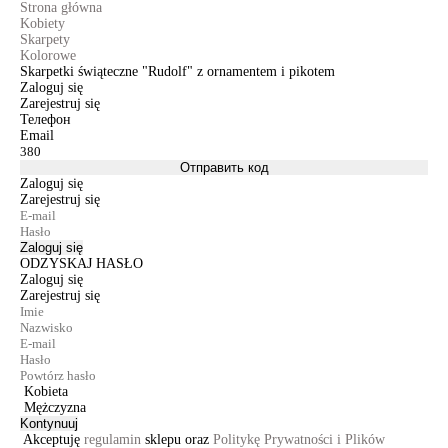
Strona główna
Kobiety
Skarpety
Kolorowe
Skarpetki świąteczne "Rudolf" z ornamentem i pikotem
Zaloguj się
Zarejestruj się
Телефон
Email
Отправить код
Zaloguj się
Zarejestruj się
Zaloguj się
ODZYSKAJ HASŁO
Zaloguj się
Zarejestruj się
Kobieta
Mężczyzna
Kontynuuj
Akceptuję
regulamin
sklepu oraz
Politykę Prywatności i Plików