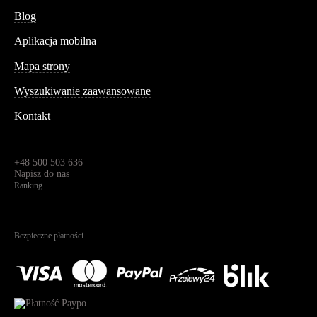
Blog
Aplikacja mobilna
Informacja
Mapa strony
Wyszukiwanie zaawansowane
Kontakt
Dane kontaktowe
Św. Teresy 91,
91-341, Łódź, Polska
+48 500 503 636
Napisz do nas
Ranking
4.95
Na podstawie
1825
recenzji
Bezpieczne płatności