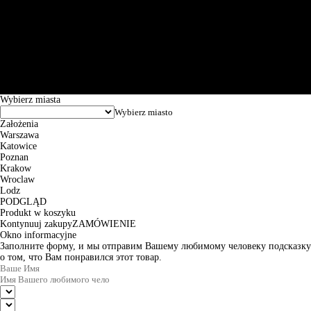
Św. Teresy 91, 91-341, Łódź, Poland, NIP 732-216-37-57, REGON
101144034, Powszechna Kasa Oszczędności Bank Polski SA, ul.
Puławska 15, 02-515 Warszawa: 30102034080000410205628799.
Godziny pracy: 8:00-16:00 od poniedziałku do piątku. Czas realizacji
zamówienia wynosi od 24h do 2 dni roboczych.
© 2026 EuroTrade Tex Sp. z o.o.
Wybierz miasta
Założenia
Warszawa
Katowice
Poznan
Krakow
Wroclaw
Lodz
PODGLĄD
Produkt w koszyku
Kontynuuj zakupy
ZAMÓWIENIE
Okno informacyjne
Заполните форму, и мы отправим Вашему любимому человеку подсказку
о том, что Вам понравился этот товар.