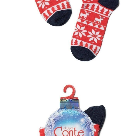
Dostawa
Kurier,
darmowa od 99 zł
czas dostawy: 1-2 dni robocze
Paczkomaty InPost 24/7,
darmowa od 50 zł
czas dostawy: 1-2 dni robocze
Odbiór osobisty
w sklepie Conte (Łodz)
pn.- czw. 8:00 - 16:00, pt. 8:00 - 14:00
Opis produktu
Opinie
Pytania
O produkcie
Skarpetki staną się oryginalnym akcentem Twojego ubioru i
wspaniałym prezentem dla przyjaciół i rodziny.
LYCRA®:
skarpetki z włóknem LYCRA® mają doskonałą
rozciągliwość we wszystkich kierunkach, wielokrotnie odzyskują swój
pierwotny kształt, nie zsuwają się ze stóp podczas noszenia i nie
pozostawiają czerwonych śladów po gumce.
SKU
1001321100030019445
Skład
bawełna 72%; poliamid 25%; elastan 2%; poliester 1%
Udostępnij produkt
Podmiot odpowiedzialny
EuroTrade Tex Sp z o.o.
Św. Teresy 91
91-341, Łódź, Polska
+48 500-503-636