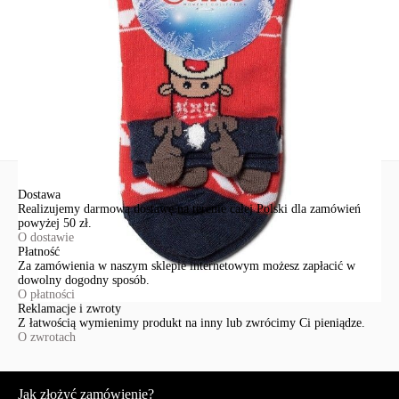
info@conteshop.pl
Ten produkt nie ma pytań Możesz zadać pytanie, klikając przycisk
poniżej
Zadaj pytanie
Nowe pytanie
Wyślij
Dostawa
Realizujemy darmową dostawę na terenie całej Polski dla zamówień
powyżej 50 zł.
O dostawie
Płatność
Za zamówienia w naszym sklepie internetowym możesz zapłacić w
dowolny dogodny sposób.
O płatności
Reklamacje i zwroty
Z łatwością wymienimy produkt na inny lub zwrócimy Ci pieniądze.
O zwrotach
Serwis
Jak złożyć zamówienie?