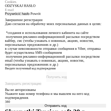
Cookies.
ODZYSKAJ HASŁO
Przywrócić hasło
Powrót
Завершение регистрации
Даю согласия на обработку моих персональных данных в целях:
*создания и использования личного кабинета на сайте
получения рекламно-информационной рассылки посредством
вайбер, смс (чтобы узнавать о новинках, акциях, новостях,
персональных предложениях и др.)
в случае невозможности отправки сообщения в Viber, отправка
будет осуществлена SMS-сообщением
получения рекламно-информационной рассылки посредством
email (чтобы узнавать о новинках, акциях, новостях,
персональных предложениях и др.)
Введите полученный код подтверждения
Получить код
Завершить регистрацию
Вы не авторизованы
Укажите ваш номер телефона и мы вышлем на него код
подтверждения.
Отправить код