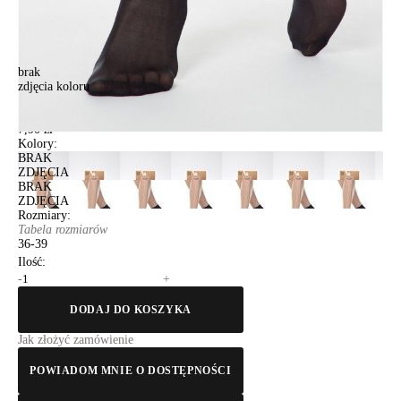
brak
zdjęcia koloru
Skarpetki dmaskie CE TENSION SOFT 20 (ECO),r.36-39, nero
Skarpetki dmaskie CE TENSION SOFT 20 (ECO),r.36-39, nero
7,90 zł
Kolory:
BRAK
ZDJĘCIA
BRAK
ZDJĘCIA
Rozmiary:
Tabela rozmiarów
36-39
Ilość:
-
+
DODAJ DO KOSZYKA
Jak złożyć zamówienie
POWIADOM MNIE O DOSTĘPNOŚCI