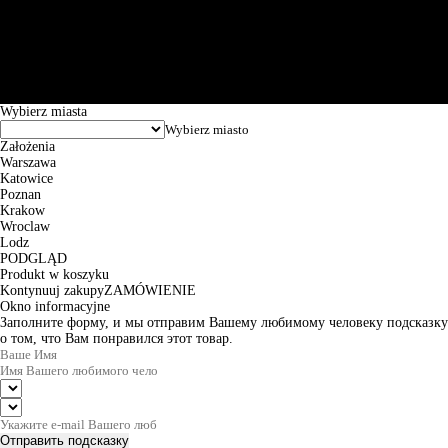
Św. Teresy 91, 91-341, Łódź, Poland, NIP 732-216-37-57, REGON
101144034, Powszechna Kasa Oszczędności Bank Polski SA, ul.
Puławska 15, 02-515 Warszawa: 30102034080000410205628799.
Godziny pracy: 8:00-16:00 od poniedziałku do piątku. Czas realizacji
zamówienia wynosi od 24h do 2 dni roboczych.
© 2026 EuroTrade Tex Sp. z o.o.
Wybierz miasta
Założenia
Warszawa
Katowice
Poznan
Krakow
Wroclaw
Lodz
PODGLĄD
Produkt w koszyku
Kontynuuj zakupy
ZAMÓWIENIE
Okno informacyjne
Заполните форму, и мы отправим Вашему любимому человеку подсказку
о том, что Вам понравился этот товар.
Отправить подсказку