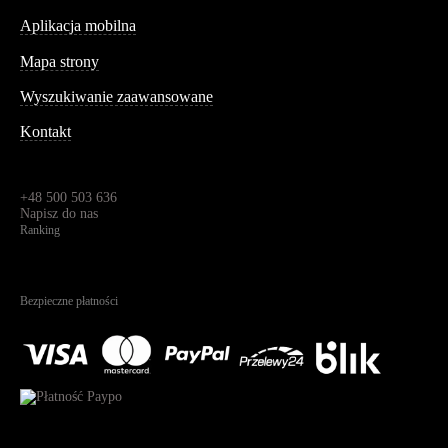
Aplikacja mobilna
Informacja
Mapa strony
Wyszukiwanie zaawansowane
Kontakt
Dane kontaktowe
Św. Teresy 91,
91-341, Łódź, Polska
+48 500 503 636
Napisz do nas
Ranking
4.95
Na podstawie
1825
recenzji
Bezpieczne płatności