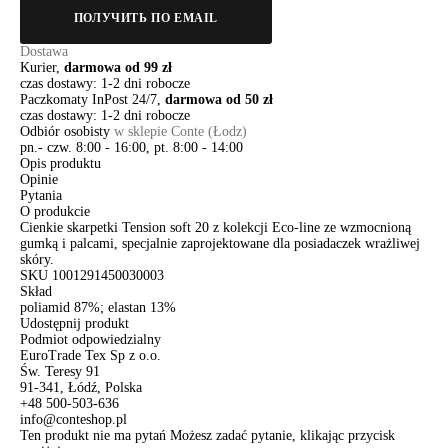
ПОЛУЧИТЬ ПО EMAIL
Dostawa
Kurier,
darmowa od 99 zł
czas dostawy: 1-2 dni robocze
Paczkomaty InPost 24/7,
darmowa od 50 zł
czas dostawy: 1-2 dni robocze
Odbiór osobisty
w sklepie Conte (Łodz)
pn.- czw. 8:00 - 16:00, pt. 8:00 - 14:00
Opis produktu
Opinie
Pytania
O produkcie
Cienkie skarpetki Tension soft 20 z kolekcji Eco-line ze wzmocnioną
gumką i palcami, specjalnie zaprojektowane dla posiadaczek wrażliwej
skóry.
SKU
1001291450030003
Skład
poliamid 87%; elastan 13%
Udostępnij produkt
Podmiot odpowiedzialny
EuroTrade Tex Sp z o.o.
Św. Teresy 91
91-341, Łódź, Polska
+48 500-503-636
info@conteshop.pl
Ten produkt nie ma pytań Możesz zadać pytanie, klikając przycisk