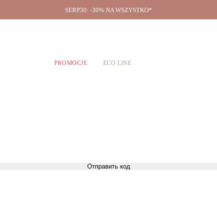
SERP30: -30% NA WSZYSTKO*
O firmie
A CHŁOPCÓW
PROMOCJE
ECO LINE
Отправить код