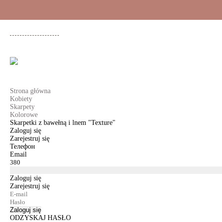
+48 500 503 636
KOBIETY
MĘŻCZYŹNI
DLA DZIEWCZYNEK
DL
Strona główna
Kobiety
Skarpety
Kolorowe
Skarpetki z bawełną i lnem "Texture"
Zaloguj się
Zarejestruj się
Телефон
Email
Zaloguj się
Zarejestruj się
Zaloguj się
ODZYSKAJ HASŁO