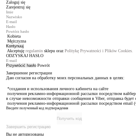
Zaloguj się
Zarejestruj się
Kobieta
Mężczyzna
Kontynuuj
Akceptuję
regulamin
sklepu oraz
Politykę Prywatności i Plików Cookies.
ODZYSKAJ HASŁO
Przywrócić hasło
Powrót
Завершение регистрации
Даю согласия на обработку моих персональных данных в целях:
*создания и использования личного кабинета на сайте
получения рекламно-информационной рассылки посредством вайбер, 
в случае невозможности отправки сообщения в Viber, отправка буде
получения рекламно-информационной рассылки посредством email (ч
Введите полученный код подтверждения
Получить код
Завершить регистрацию
Вы не авторизованы