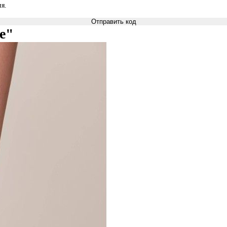
я.
Отправить код
re"