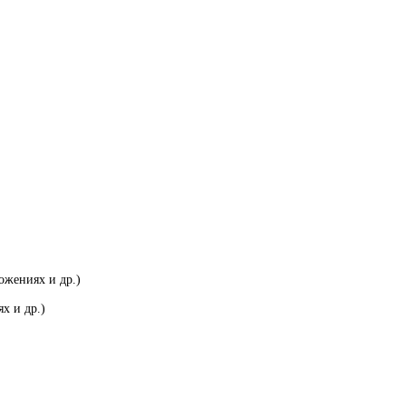
ожениях и др.)
х и др.)