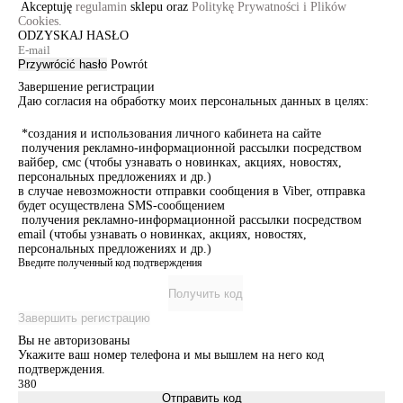
Akceptuję
regulamin
sklepu oraz
Politykę Prywatności i Plików
Cookies.
ODZYSKAJ HASŁO
Przywrócić hasło
Powrót
Завершение регистрации
Даю согласия на обработку моих персональных данных в целях:
*создания и использования личного кабинета на сайте
получения рекламно-информационной рассылки посредством
вайбер, смс (чтобы узнавать о новинках, акциях, новостях,
персональных предложениях и др.)
в случае невозможности отправки сообщения в Viber, отправка
будет осуществлена SMS-сообщением
получения рекламно-информационной рассылки посредством
email (чтобы узнавать о новинках, акциях, новостях,
персональных предложениях и др.)
Введите полученный код подтверждения
Получить код
Завершить регистрацию
Вы не авторизованы
Укажите ваш номер телефона и мы вышлем на него код
подтверждения.
Отправить код