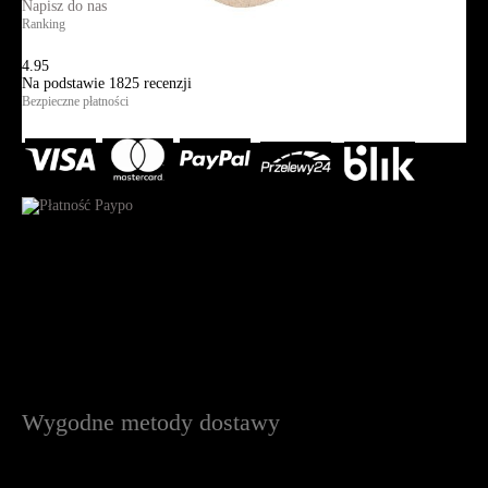
Napisz do nas
Ranking
4.95
Na podstawie
1825
recenzji
Bezpieczne płatności
Wygodne metody dostawy