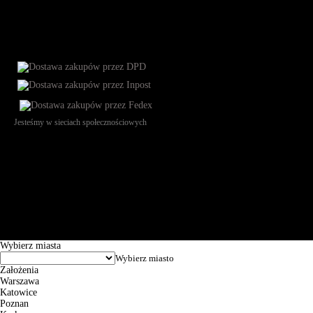
Jesteśmy w sieciach społecznościowych
Św. Teresy 91, 91-341, Łódź, Poland, NIP 732-216-37-57, REGON
101144034, Powszechna Kasa Oszczędności Bank Polski SA, ul.
Puławska 15, 02-515 Warszawa: 30102034080000410205628799.
Godziny pracy: 8:00-16:00 od poniedziałku do piątku. Czas realizacji
zamówienia wynosi od 24h do 2 dni roboczych.
© 2026 EuroTrade Tex Sp. z o.o.
Wybierz miasta
Założenia
Warszawa
Katowice
Poznan