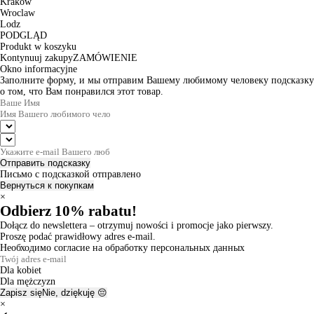
Krakow
Wroclaw
Lodz
PODGLĄD
Produkt w koszyku
Kontynuuj zakupy
ZAMÓWIENIE
Okno informacyjne
Заполните форму, и мы отправим Вашему любимому человеку подсказку
о том, что Вам понравился этот товар.
Отправить подсказку
Письмо с подсказкой отправлено
Вернуться к покупкам
×
Odbierz 10% rabatu!
Dołącz do newslettera – otrzymuj nowości i promocje jako pierwszy.
Proszę podać prawidłowy adres e-mail.
Необходимо согласие на обработку персональных данных
Dla kobiet
Dla mężczyzn
Zapisz się
Nie, dziękuję 😔
×