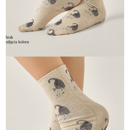
brak
zdjęcia koloru
Skarpetki damskie CONTE ELEGANT FANTASY, r.36-39, 741
beżowy
Skarpetki damskie CONTE ELEGANT FANTASY, r.36-39, 741
beżowy
23,90 zł
Kolory:
BRAK
ZDJĘCIA
Rozmiary:
Tabela rozmiarów
36-39
Ilość:
-
+
DODAJ DO KOSZYKA
Jak złożyć zamówienie