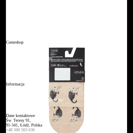
FAQ
Promocje
Tabela rozmiarów
FAQ
Conteshop
O firmie
Adres sklepu firmowego
Blog
Aplikacja mobilna
Informacja
Mapa strony
Wyszukiwanie zaawansowane
Kontakt
Dane kontaktowe
Św. Teresy 91,
91-341, Łódź, Polska
+48 500 503 636