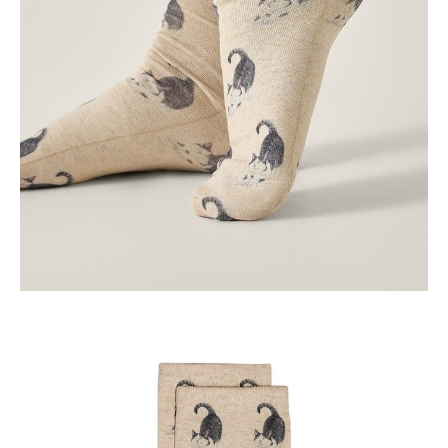
POWIADOM MNIE O DOSTĘPNOŚCI
ПОЛУЧИТЬ ПО EMAIL
Dostawa
Kurier,
darmowa od 99 zł
czas dostawy: 1-2 dni robocze
Paczkomaty InPost 24/7,
darmowa od 50 zł
czas dostawy: 1-2 dni robocze
Odbiór osobisty
w sklepie Conte (Łodz)
pn.- czw. 8:00 - 16:00, pt. 8:00 - 14:00
Opis produktu
Opinie
Pytania
O produkcie
Urocze skarpetki BEST FRIENDS wykonane z mieszanki bawełny i
lnu, idealne do stylizacji z elementami codziennej garderoby. Staną się
harmonijnym i oryginalnym akcentem Twojego wizerunku.
Premium LINEN: Len najwyższej jakości jest higieniczny, pozwala
skórze oddychać i nie powoduje podrażnień.
Cechy modelu:
• klasyczna długość,
• drukowany rysunek,
• elastyczny,
• idealne dopasowanie,