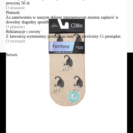
powyżej 50 zł.
O dostawie
Płatność
Za zamówienia w naszym sklepie internetowym możesz zapłacić w
dowolny dogodny sposób.
O płatności
Reklamacje i zwroty
Z łatwością wymienimy produkt na inny lub zwrócimy Ci pieniądze.
O zwrotach
Serwis
Jak złożyć zamówienie?
Płatność
Dostawa
Reklamacje i zwroty
Regulamin
Polityka prywatności
Promocje
Tabela rozmiarów