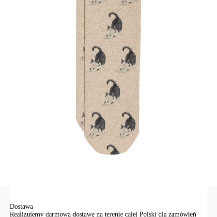
• miękka i elastyczna tkanina z domieszką bawełny i lnu,
• stylowy dodatek.
Limitowana kolekcja. Wyłącznie w sklepie internetowym conteshop.pl.
SKU
1001291310030035741
Skład
poliester 54%, bawełna 29%, len 15%, elastan 2%
Udostępnij produkt
Podmiot odpowiedzialny
EuroTrade Tex Sp z o.o.
Św. Teresy 91
91-341, Łódź, Polska
+48 500-503-636
info@conteshop.pl
Ten produkt nie ma pytań Możesz zadać pytanie, klikając przycisk
poniżej
Zadaj pytanie
Nowe pytanie
Wyślij
Dostawa
Realizujemy darmową dostawę na terenie całej Polski dla zamówień