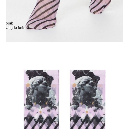
brak
zdjęcia koloru
.
.
13,90 zł
Kolory:
BRAK
ZDJĘCIA
Rozmiary:
Tabela rozmiarów
36-39
Ilość:
-
+
DODAJ DO KOSZYKA
Jak złożyć zamówienie
POWIADOM MNIE O DOSTĘPNOŚCI
ПОЛУЧИТЬ ПО EMAIL