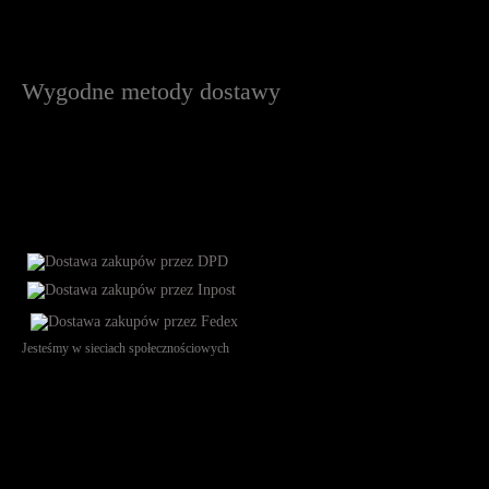
Wygodne metody dostawy
Jesteśmy w sieciach społecznościowych
Św. Teresy 91, 91-341, Łódź, Poland, NIP 732-216-37-57, REGON
101144034, Powszechna Kasa Oszczędności Bank Polski SA, ul.
Puławska 15, 02-515 Warszawa: 30102034080000410205628799.
Godziny pracy: 8:00-16:00 od poniedziałku do piątku. Czas realizacji