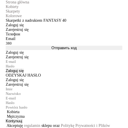
Strona główna
Kobiety
Skarpety
Kolorowe
Skarpetki z nadrukiem FANTASY 40
Zaloguj się
Zarejestruj się
Телефон
Email
Отправить код
Zaloguj się
Zarejestruj się
Zaloguj się
ODZYSKAJ HASŁO
Zaloguj się
Zarejestruj się
Kobieta
Mężczyzna
Kontynuuj
Akceptuję
regulamin
sklepu oraz
Politykę Prywatności i Plików