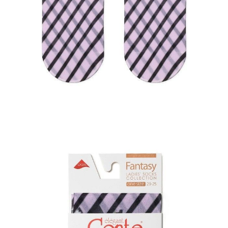
Dostawa
Kurier,
darmowa od 99 zł
czas dostawy: 1-2 dni robocze
Paczkomaty InPost 24/7,
darmowa od 50 zł
czas dostawy: 1-2 dni robocze
Odbiór osobisty
w sklepie Conte (Łodz)
pn.- czw. 8:00 - 16:00, pt. 8:00 - 14:00
Opis produktu
Opinie
Pytania
O produkcie
.
SKU
1001290500030000209
Skład
poliester 87%; elastan 13%
Udostępnij produkt
Podmiot odpowiedzialny
EuroTrade Tex Sp z o.o.
Św. Teresy 91
91-341, Łódź, Polska
+48 500-503-636
info@conteshop.pl
Ten produkt nie ma pytań Możesz zadać pytanie, klikając przycisk
poniżej
Zadaj pytanie
Nowe pytanie