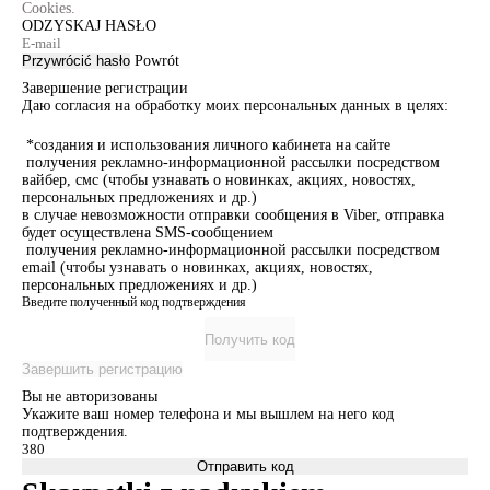
Cookies.
ODZYSKAJ HASŁO
Przywrócić hasło
Powrót
Завершение регистрации
Даю согласия на обработку моих персональных данных в целях:
*создания и использования личного кабинета на сайте
получения рекламно-информационной рассылки посредством
вайбер, смс (чтобы узнавать о новинках, акциях, новостях,
персональных предложениях и др.)
в случае невозможности отправки сообщения в Viber, отправка
будет осуществлена SMS-сообщением
получения рекламно-информационной рассылки посредством
email (чтобы узнавать о новинках, акциях, новостях,
персональных предложениях и др.)
Введите полученный код подтверждения
Получить код
Завершить регистрацию
Вы не авторизованы
Укажите ваш номер телефона и мы вышлем на него код
подтверждения.
Отправить код