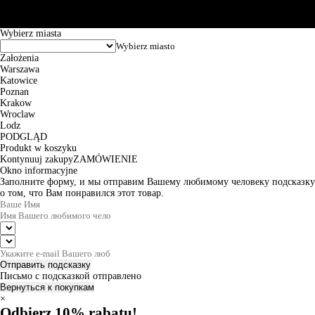
zamówienia wynosi od 24h do 2 dni roboczych.
© 2026 EuroTrade Tex Sp. z o.o.
Wybierz miasta
Założenia
Warszawa
Katowice
Poznan
Krakow
Wroclaw
Lodz
PODGLĄD
Produkt w koszyku
Kontynuuj zakupy
ZAMÓWIENIE
Okno informacyjne
Заполните форму, и мы отправим Вашему любимому человеку подсказку
о том, что Вам понравился этот товар.
Отправить подсказку
Письмо с подсказкой отправлено
Вернуться к покупкам
×
Odbierz 10% rabatu!