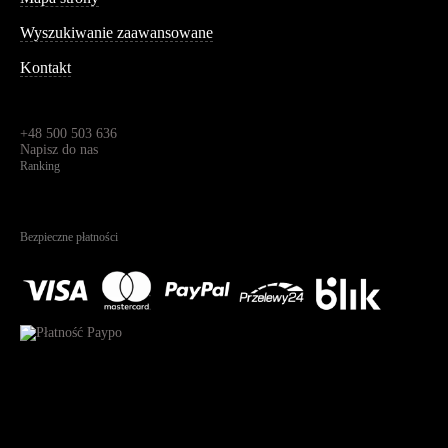
Wyszukiwanie zaawansowane
Kontakt
Dane kontaktowe
Św. Teresy 91,
91-341, Łódź, Polska
+48 500 503 636
Napisz do nas
Ranking
4.95
Na podstawie
1823
recenzji
Bezpieczne płatności