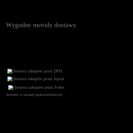
Wygodne metody dostawy
Jesteśmy w sieciach społecznościowych
Św. Teresy 91, 91-341, Łódź, Poland, NIP 732-216-37-57, REGON
101144034, Powszechna Kasa Oszczędności Bank Polski SA, ul.
Puławska 15, 02-515 Warszawa: 30102034080000410205628799.
Godziny pracy: 8:00-16:00 od poniedziałku do piątku. Czas realizacji