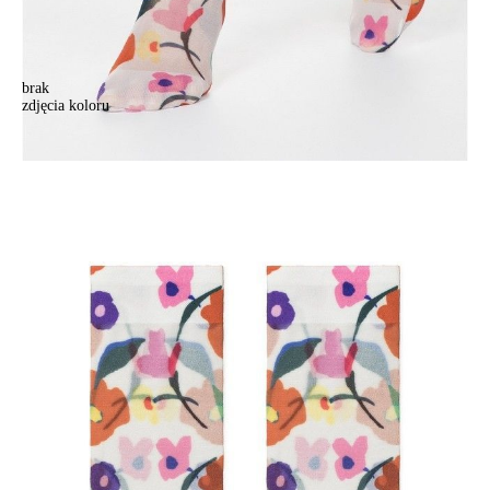
brak
zdjęcia koloru
.
.
13,90 zł
Kolory:
BRAK
ZDJĘCIA
Rozmiary:
Tabela rozmiarów
36-39
Ilość:
-
+
DODAJ DO KOSZYKA
Jak złożyć zamówienie
POWIADOM MNIE O DOSTĘPNOŚCI
ПОЛУЧИТЬ ПО EMAIL