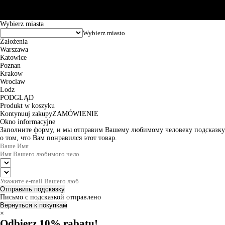
zamówienia wynosi od 24h do 2 dni roboczych.
© 2026 EuroTrade Tex Sp. z o.o.
Wybierz miasta
Założenia
Warszawa
Katowice
Poznan
Krakow
Wroclaw
Lodz
PODGLĄD
Produkt w koszyku
Kontynuuj zakupy
ZAMÓWIENIE
Okno informacyjne
Заполните форму, и мы отправим Вашему любимому человеку подсказку
о том, что Вам понравился этот товар.
Отправить подсказку
Письмо с подсказкой отправлено
Вернуться к покупкам
×
Odbierz 10% rabatu!