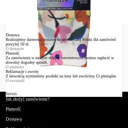
Wyślij
Dostawa
Realizujemy darmową dostawę na terenie całej Polski dla zamówień
powyżej 50 zł.
O dostawie
Płatność
Za zamówienia w naszym sklepie internetowym możesz zapłacić w
dowolny dogodny sposób.
O płatności
Reklamacje i zwroty
Z łatwością wymienimy produkt na inny lub zwrócimy Ci pieniądze.
O zwrotach
Serwis
Jak złożyć zamówienie?
Płatność
Dostawa