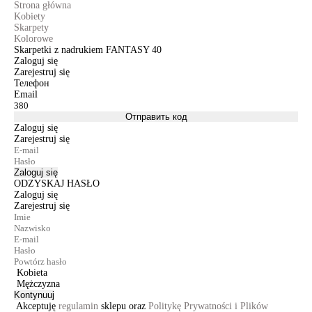
Strona główna
Kobiety
Skarpety
Kolorowe
Skarpetki z nadrukiem FANTASY 40
Zaloguj się
Zarejestruj się
Телефон
Email
Отправить код
Zaloguj się
Zarejestruj się
Zaloguj się
ODZYSKAJ HASŁO
Zaloguj się
Zarejestruj się
Kobieta
Mężczyzna
Kontynuuj
Akceptuję
regulamin
sklepu oraz
Politykę Prywatności i Plików