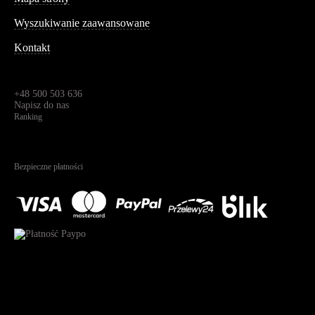
Wyszukiwanie zaawansowane
Kontakt
Dane kontaktowe
Św. Teresy 91,
91-341, Łódź, Polska
+48 500 503 636
Napisz do nas
Ranking
4.95
Na podstawie
1826
recenzji
Bezpieczne płatności