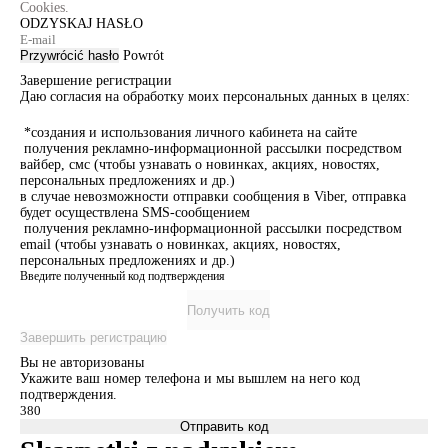
Cookies.
ODZYSKAJ HASŁO
Przywrócić hasło
Powrót
Завершение регистрации
Даю согласия на обработку моих персональных данных в целях:
*создания и использования личного кабинета на сайте
получения рекламно-информационной рассылки посредством
вайбер, смс (чтобы узнавать о новинках, акциях, новостях,
персональных предложениях и др.)
в случае невозможности отправки сообщения в Viber, отправка
будет осуществлена SMS-сообщением
получения рекламно-информационной рассылки посредством
email (чтобы узнавать о новинках, акциях, новостях,
персональных предложениях и др.)
Введите полученный код подтверждения
Получить код
Завершить регистрацию
Вы не авторизованы
Укажите ваш номер телефона и мы вышлем на него код
подтверждения.
Отправить код