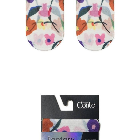
Dostawa
Kurier,
darmowa od 99 zł
czas dostawy: 1-2 dni robocze
Paczkomaty InPost 24/7,
darmowa od 50 zł
czas dostawy: 1-2 dni robocze
Odbiór osobisty
w sklepie Conte (Łodz)
pn.- czw. 8:00 - 16:00, pt. 8:00 - 14:00
Opis produktu
Opinie
Pytania
O produkcie
.
SKU
1001290500030000223
Skład
poliester 87%; elastan 13%
Udostępnij produkt
Podmiot odpowiedzialny
EuroTrade Tex Sp z o.o.
Św. Teresy 91
91-341, Łódź, Polska
+48 500-503-636
info@conteshop.pl
Ten produkt nie ma pytań Możesz zadać pytanie, klikając przycisk
poniżej
Zadaj pytanie
Nowe pytanie