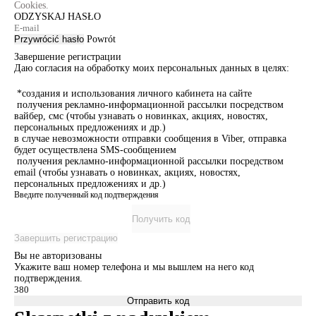
Cookies.
ODZYSKAJ HASŁO
Przywrócić hasło
Powrót
Завершение регистрации
Даю согласия на обработку моих персональных данных в целях:
*создания и использования личного кабинета на сайте
получения рекламно-информационной рассылки посредством
вайбер, смс (чтобы узнавать о новинках, акциях, новостях,
персональных предложениях и др.)
в случае невозможности отправки сообщения в Viber, отправка
будет осуществлена SMS-сообщением
получения рекламно-информационной рассылки посредством
email (чтобы узнавать о новинках, акциях, новостях,
персональных предложениях и др.)
Введите полученный код подтверждения
Получить код
Завершить регистрацию
Вы не авторизованы
Укажите ваш номер телефона и мы вышлем на него код
подтверждения.
Отправить код