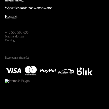
Wyszukiwanie zaawansowane
Kontakt
Dane kontaktowe
Św. Teresy 91,
91-341, Łódź, Polska
+48 500 503 636
Napisz do nas
Ranking
4.95
Na podstawie
1823
recenzji
Bezpieczne płatności