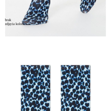
brak
zdjęcia koloru
.
.
18,90 zł
Kolory:
BRAK
ZDJĘCIA
Rozmiary:
Tabela rozmiarów
36-39
Ilość:
-
+
DODAJ DO KOSZYKA
Jak złożyć zamówienie
POWIADOM MNIE O DOSTĘPNOŚCI
ПОЛУЧИТЬ ПО EMAIL