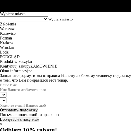
zamówienia wynosi od 24h do 2 dni roboczych.
© 2026 EuroTrade Tex Sp. z o.o.
Wybierz miasta
Założenia
Warszawa
Katowice
Poznan
Krakow
Wroclaw
Lodz
PODGLĄD
Produkt w koszyku
Kontynuuj zakupy
ZAMÓWIENIE
Okno informacyjne
Заполните форму, и мы отправим Вашему любимому человеку подсказку
о том, что Вам понравился этот товар.
Отправить подсказку
Письмо с подсказкой отправлено
Вернуться к покупкам
×
Odbierz 10% rabatu!