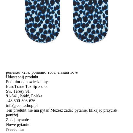
Dostawa
Kurier,
darmowa od 99 zł
czas dostawy: 1-2 dni robocze
Paczkomaty InPost 24/7,
darmowa od 50 zł
czas dostawy: 1-2 dni robocze
Odbiór osobisty
w sklepie Conte (Łodz)
pn.- czw. 8:00 - 16:00, pt. 8:00 - 14:00
Opis produktu
Opinie
Pytania
O produkcie
.
SKU
1001290120030000038
Skład
poliester 72%; poliamid 18%; elastan 10%
Udostępnij produkt
Podmiot odpowiedzialny
EuroTrade Tex Sp z o.o.
Św. Teresy 91
91-341, Łódź, Polska
+48 500-503-636
info@conteshop.pl
Ten produkt nie ma pytań Możesz zadać pytanie, klikając przycisk
poniżej
Zadaj pytanie
Nowe pytanie