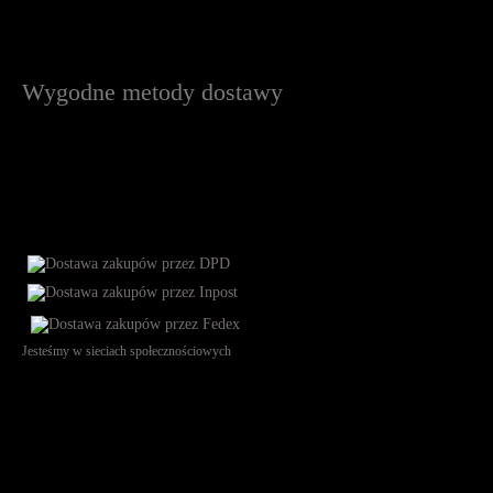
Wygodne metody dostawy
Jesteśmy w sieciach społecznościowych
Św. Teresy 91, 91-341, Łódź, Poland, NIP 732-216-37-57, REGON
101144034, Powszechna Kasa Oszczędności Bank Polski SA, ul.
Puławska 15, 02-515 Warszawa: 30102034080000410205628799.
Godziny pracy: 8:00-16:00 od poniedziałku do piątku. Czas realizacji