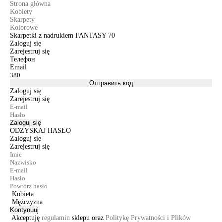
Strona główna
Kobiety
Skarpety
Kolorowe
Skarpetki z nadrukiem FANTASY 70
Zaloguj się
Zarejestruj się
Телефон
Email
Отправить код
Zaloguj się
Zarejestruj się
Zaloguj się
ODZYSKAJ HASŁO
Zaloguj się
Zarejestruj się
Kobieta
Mężczyzna
Kontynuuj
Akceptuję
regulamin
sklepu oraz
Politykę Prywatności i Plików