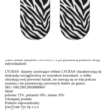
Dostawa
Kurier,
darmowa od 99 zł
czas dostawy: 1-2 dni robocze
Paczkomaty InPost 24/7,
darmowa od 50 zł
czas dostawy: 1-2 dni robocze
Odbiór osobisty
w sklepie Conte (Łodz)
pn.- czw. 8:00 - 16:00, pt. 8:00 - 14:00
Opis produktu
Opinie
Pytania
O produkcie
Grube elastyczne skarpetki z jasnymi nadrukami wyglądają tak stylowo
i oryginalnie, że nie będziesz chciała ich chować pod ubraniem.
Załóż modne skarpetki FANTASY i z przyjemnością podkreśl swoją
indywidualność.
LYCRA®: skarpety zawierające włókno LYCRA® charakteryzują się
doskonałą rozciągliwością we wszystkich kierunkach, w kółko
odzyskują swój pierwotny kształt, nie zsuwają się ze stóp podczas
noszenia i nie pozostawiają czerwonych śladów po gumce.
SKU
1001290120030000047
Skład
poliester 72%; poliamid 18%; elastan 10%
Udostępnij produkt
Podmiot odpowiedzialny
EuroTrade Tex Sp z o.o.