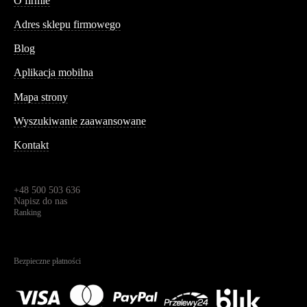
O firmie
Adres sklepu firmowego
Blog
Aplikacja mobilna
Informacja
Mapa strony
Wyszukiwanie zaawansowane
Kontakt
Dane kontaktowe
Św. Teresy 91,
91-341, Łódź, Polska
+48 500 503 636
Napisz do nas
Ranking
4.95
Na podstawie
1823
recenzji
Bezpieczne płatności