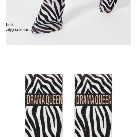
brak
zdjęcia koloru
Skarpetki damskie FANTASY 17С-34СP, r. 36-39, 047
Skarpetki damskie FANTASY 17С-34СP, r. 36-39, 047
18,90 zł
Kolory:
BRAK
ZDJĘCIA
Rozmiary:
Tabela rozmiarów
36-39
Ilość:
-
+
DODAJ DO KOSZYKA
Jak złożyć zamówienie
POWIADOM MNIE O DOSTĘPNOŚCI
ПОЛУЧИТЬ ПО EMAIL