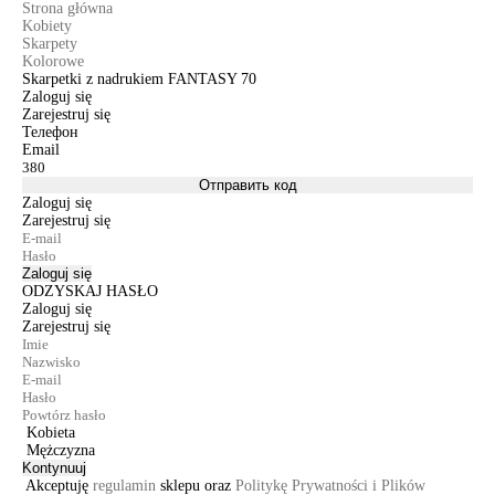
Strona główna
Kobiety
Skarpety
Kolorowe
Skarpetki z nadrukiem FANTASY 70
Zaloguj się
Zarejestruj się
Телефон
Email
Отправить код
Zaloguj się
Zarejestruj się
Zaloguj się
ODZYSKAJ HASŁO
Zaloguj się
Zarejestruj się
Kobieta
Mężczyzna
Kontynuuj
Akceptuję
regulamin
sklepu oraz
Politykę Prywatności i Plików