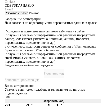
Cookies.
ODZYSKAJ HASŁO
Przywrócić hasło
Powrót
Завершение регистрации
Даю согласия на обработку моих персональных данных в целях:
*создания и использования личного кабинета на сайте
получения рекламно-информационной рассылки посредством
вайбер, смс (чтобы узнавать о новинках, акциях, новостях,
персональных предложениях и др.)
в случае невозможности отправки сообщения в Viber, отправка
будет осуществлена SMS-сообщением
получения рекламно-информационной рассылки посредством
email (чтобы узнавать о новинках, акциях, новостях,
персональных предложениях и др.)
Введите полученный код подтверждения
Получить код
Завершить регистрацию
Вы не авторизованы
Укажите ваш номер телефона и мы вышлем на него код
подтверждения.
Отправить код