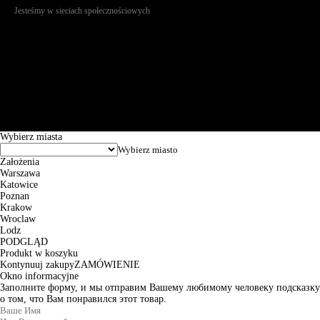
Jesteśmy w sieciach społecznościowych
Św. Teresy 91, 91-341, Łódź, Poland, NIP 732-216-37-57, REGON
101144034, Powszechna Kasa Oszczędności Bank Polski SA, ul.
Puławska 15, 02-515 Warszawa: 30102034080000410205628799.
Godziny pracy: 8:00-16:00 od poniedziałku do piątku. Czas realizacji
zamówienia wynosi od 24h do 2 dni roboczych.
© 2026 EuroTrade Tex Sp. z o.o.
Wybierz miasta
Założenia
Warszawa
Katowice
Poznan
Krakow
Wroclaw
Lodz
PODGLĄD
Produkt w koszyku
Kontynuuj zakupy
ZAMÓWIENIE
Okno informacyjne
Заполните форму, и мы отправим Вашему любимому человеку подсказку
о том, что Вам понравился этот товар.