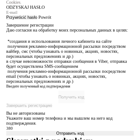
Cookies.
ODZYSKAJ HASŁO
Przywrócić hasło
Powrót
Завершение регистрации
Даю согласия на обработку моих персональных данных в целях:
*создания и использования личного кабинета на сайте
получения рекламно-информационной рассылки посредством
вайбер, смс (чтобы узнавать о новинках, акциях, новостях,
персональных предложениях и др.)
в случае невозможности отправки сообщения в Viber, отправка
будет осуществлена SMS-сообщением
получения рекламно-информационной рассылки посредством
email (чтобы узнавать о новинках, акциях, новостях,
персональных предложениях и др.)
Введите полученный код подтверждения
Получить код
Завершить регистрацию
Вы не авторизованы
Укажите ваш номер телефона и мы вышлем на него код
подтверждения.
Отправить код