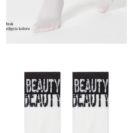
brak
zdjęcia koloru
Skarpetki damskie FANTASY 17С-34СP, r. 36-39, 051
Skarpetki damskie FANTASY 17С-34СP, r. 36-39, 051
18,90 zł
Kolory:
BRAK
ZDJĘCIA
Rozmiary:
Tabela rozmiarów
36-39
Ilość:
-
+
DODAJ DO KOSZYKA
Jak złożyć zamówienie
POWIADOM MNIE O DOSTĘPNOŚCI
ПОЛУЧИТЬ ПО EMAIL