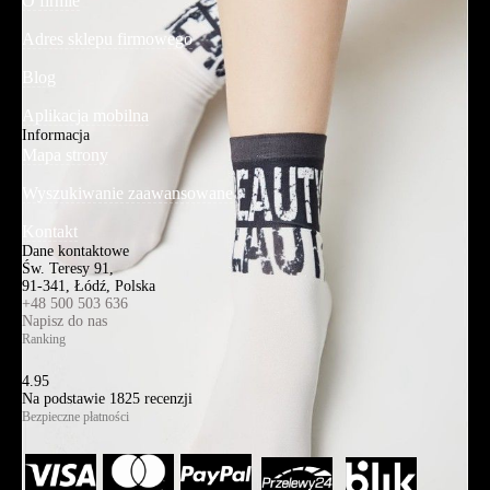
O firmie
Adres sklepu firmowego
Blog
Aplikacja mobilna
Informacja
Mapa strony
Wyszukiwanie zaawansowane
Kontakt
Dane kontaktowe
Św. Teresy 91,
91-341, Łódź, Polska
+48 500 503 636
Napisz do nas
Ranking
4.95
Na podstawie
1825
recenzji
Bezpieczne płatności