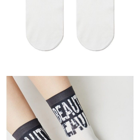
Dostawa
Kurier,
darmowa od 99 zł
czas dostawy: 1-2 dni robocze
Paczkomaty InPost 24/7,
darmowa od 50 zł
czas dostawy: 1-2 dni robocze
Odbiór osobisty
w sklepie Conte (Łodz)
pn.- czw. 8:00 - 16:00, pt. 8:00 - 14:00
Opis produktu
Opinie
Pytania
O produkcie
Grube elastyczne skarpetki z jasnymi nadrukami wyglądają tak stylowo
i oryginalnie, że nie będziesz chciała ich chować pod ubraniem.
Załóż modne skarpetki FANTASY i z przyjemnością podkreśl swoją
indywidualność.
LYCRA®: skarpety zawierające włókno LYCRA® charakteryzują się
doskonałą rozciągliwością we wszystkich kierunkach, w kółko
odzyskują swój pierwotny kształt, nie zsuwają się ze stóp podczas
noszenia i nie pozostawiają czerwonych śladów po gumce.
SKU
1001290120030000051
Skład
poliester 72%; poliamid 18%; elastan 10%
Udostępnij produkt
Podmiot odpowiedzialny
EuroTrade Tex Sp z o.o.