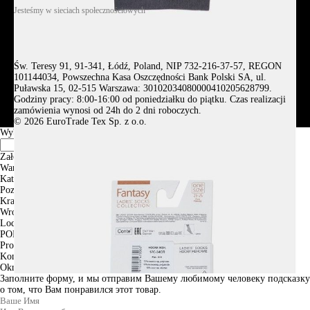
Jesteśmy w sieciach społecznościowych
Św. Teresy 91, 91-341, Łódź, Poland, NIP 732-216-37-57, REGON
101144034, Powszechna Kasa Oszczędności Bank Polski SA, ul.
Puławska 15, 02-515 Warszawa: 30102034080000410205628799.
Godziny pracy: 8:00-16:00 od poniedziałku do piątku. Czas realizacji
zamówienia wynosi od 24h do 2 dni roboczych.
© 2026 EuroTrade Tex Sp. z o.o.
Wybierz miasta
Założenia
Warszawa
Katowice
Poznan
Krakow
Wroclaw
Lodz
PODGLĄD
Produkt w koszyku
Kontynuuj zakupy
ZAMÓWIENIE
Okno informacyjne
Заполните форму, и мы отправим Вашему любимому человеку подсказку
о том, что Вам понравился этот товар.