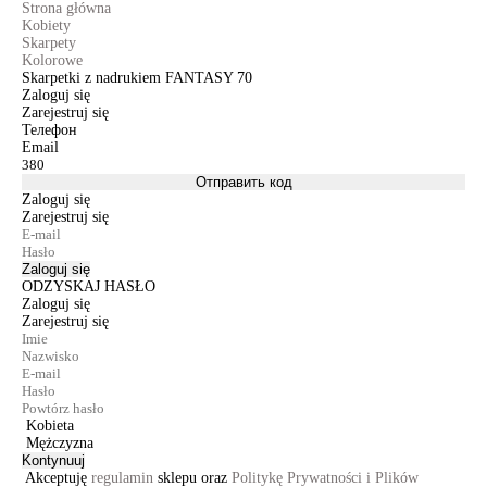
Strona główna
Kobiety
Skarpety
Kolorowe
Skarpetki z nadrukiem FANTASY 70
Zaloguj się
Zarejestruj się
Телефон
Email
Отправить код
Zaloguj się
Zarejestruj się
Zaloguj się
ODZYSKAJ HASŁO
Zaloguj się
Zarejestruj się
Kobieta
Mężczyzna
Kontynuuj
Akceptuję
regulamin
sklepu oraz
Politykę Prywatności i Plików