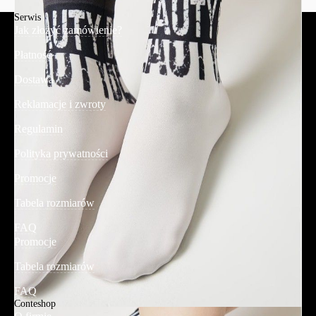
Serwis
Jak złożyć zamówienie?
Płatność
Dostawa
Reklamacje i zwroty
Regulamin
Polityka prywatności
Promocje
Tabela rozmiarów
FAQ
Promocje
Tabela rozmiarów
FAQ
Conteshop