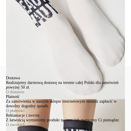
Św. Teresy 91
91-341, Łódź, Polska
+48 500-503-636
info@conteshop.pl
Ten produkt nie ma pytań Możesz zadać pytanie, klikając przycisk
poniżej
Zadaj pytanie
Nowe pytanie
Wyślij
Dostawa
Realizujemy darmową dostawę na terenie całej Polski dla zamówień
powyżej 50 zł.
O dostawie
Płatność
Za zamówienia w naszym sklepie internetowym możesz zapłacić w
dowolny dogodny sposób.
O płatności
Reklamacje i zwroty
Z łatwością wymienimy produkt na inny lub zwrócimy Ci pieniądze.
O zwrotach