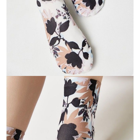
Dostawa
Kurier,
darmowa od 99 zł
czas dostawy: 1-2 dni robocze
Paczkomaty InPost 24/7,
darmowa od 50 zł
czas dostawy: 1-2 dni robocze
Odbiór osobisty
w sklepie Conte (Łodz)
pn.- czw. 8:00 - 16:00, pt. 8:00 - 14:00
Opis produktu
Opinie
Pytania
O produkcie
Grube, elastyczne skarpetki z jasnymi nadrukami wyglądają tak stylowo
i oryginalnie, że nie będziesz chciał ich chować pod ubraniem.
Załóż modne skarpetki FANTASY i z przyjemnością podkreśl swoją
indywidualność.
LYCRA®: Skarpety z włóknem LYCRA® charakteryzują się doskonałą
rozciągliwością we wszystkich kierunkach, odzyskują swój pierwotny
kształt, noszą się powoli, nie zsuwają się ze stóp podczas noszenia i nie
pozostawiają czerwonych śladów na nodze.
SKU
1001290120030000075
Skład
poliester 72%; poliamid 18%; elastan 10%
Udostępnij produkt
Podmiot odpowiedzialny
EuroTrade Tex Sp z o.o.