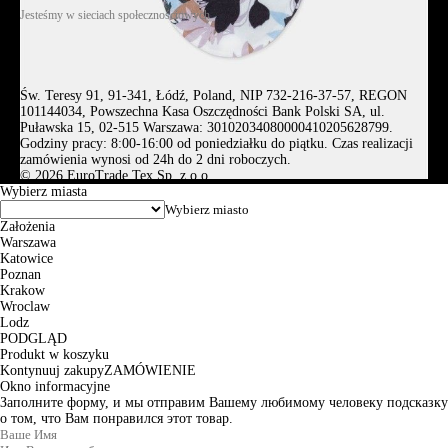
Jesteśmy w sieciach społecznościowych
Św. Teresy 91, 91-341, Łódź, Poland, NIP 732-216-37-57, REGON
101144034, Powszechna Kasa Oszczędności Bank Polski SA, ul.
Puławska 15, 02-515 Warszawa: 30102034080000410205628799.
Godziny pracy: 8:00-16:00 od poniedziałku do piątku. Czas realizacji
zamówienia wynosi od 24h do 2 dni roboczych.
© 2026 EuroTrade Tex Sp. z o.o.
Wybierz miasta
Założenia
Warszawa
Katowice
Poznan
Krakow
Wroclaw
Lodz
PODGLĄD
Produkt w koszyku
Kontynuuj zakupy
ZAMÓWIENIE
Okno informacyjne
Заполните форму, и мы отправим Вашему любимому человеку подсказку
о том, что Вам понравился этот товар.