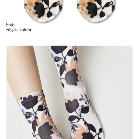
brak
zdjęcia koloru
Skarpetki damskie CONTE ELEGANT FANTASY, r.36-39, 075
Skarpetki damskie CONTE ELEGANT FANTASY, r.36-39, 075
18,90 zł
Kolory:
BRAK
ZDJĘCIA
Rozmiary:
Tabela rozmiarów
36-39
Ilość:
-
+
DODAJ DO KOSZYKA
Jak złożyć zamówienie
POWIADOM MNIE O DOSTĘPNOŚCI
ПОЛУЧИТЬ ПО EMAIL