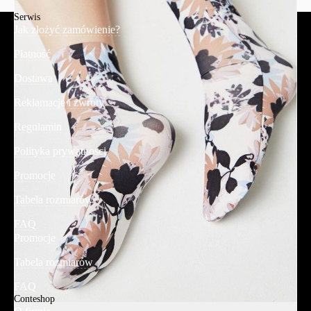
Serwis
Jak złożyć zamówienie?
Płatność
Dostawa
Reklamacje i zwroty
Regulamin
Polityka prywatności
Promocje
Tabela rozmiarów
FAQ
Promocje
Tabela rozmiarów
FAQ
Conteshop