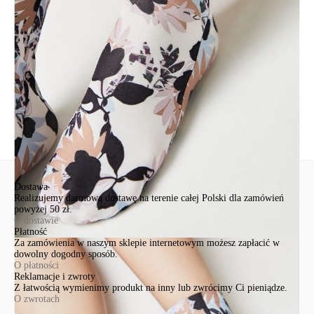
Św. Teresy 91
91-341, Łódź, Polska
+48 500-503-636
info@conteshop.pl
Ten produkt nie ma pytań Możesz zadać pytanie, klikając przycisk
poniżej
Zadaj pytanie
Nowe pytanie
Wyślij
Dostawa
Realizujemy darmową dostawę na terenie całej Polski dla zamówień
powyżej 50 zł.
O dostawie
Płatność
Za zamówienia w naszym sklepie internetowym możesz zapłacić w
dowolny dogodny sposób.
O płatności
Reklamacje i zwroty
Z łatwością wymienimy produkt na inny lub zwrócimy Ci pieniądze.
O zwrotach