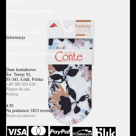
O firmie
Adres sklepu firmowego
Blog
Aplikacja mobilna
Informacja
Mapa strony
Wyszukiwanie zaawansowane
Kontakt
Dane kontaktowe
Św. Teresy 91,
91-341, Łódź, Polska
+48 500 503 636
Napisz do nas
Ranking
4.95
Na podstawie
1823
recenzji
Bezpieczne płatności