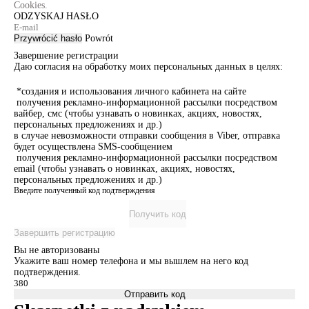
Cookies.
ODZYSKAJ HASŁO
Przywrócić hasło
Powrót
Завершение регистрации
Даю согласия на обработку моих персональных данных в целях:
*создания и использования личного кабинета на сайте
получения рекламно-информационной рассылки посредством
вайбер, смс (чтобы узнавать о новинках, акциях, новостях,
персональных предложениях и др.)
в случае невозможности отправки сообщения в Viber, отправка
будет осуществлена SMS-сообщением
получения рекламно-информационной рассылки посредством
email (чтобы узнавать о новинках, акциях, новостях,
персональных предложениях и др.)
Введите полученный код подтверждения
Получить код
Завершить регистрацию
Вы не авторизованы
Укажите ваш номер телефона и мы вышлем на него код
подтверждения.
Отправить код