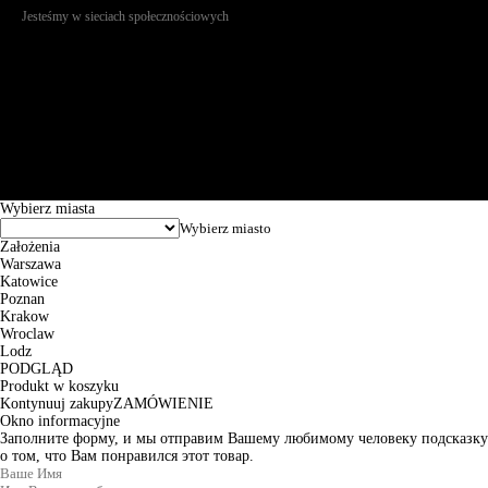
Jesteśmy w sieciach społecznościowych
Św. Teresy 91, 91-341, Łódź, Poland, NIP 732-216-37-57, REGON
101144034, Powszechna Kasa Oszczędności Bank Polski SA, ul.
Puławska 15, 02-515 Warszawa: 30102034080000410205628799.
Godziny pracy: 8:00-16:00 od poniedziałku do piątku. Czas realizacji
zamówienia wynosi od 24h do 2 dni roboczych.
© 2026 EuroTrade Tex Sp. z o.o.
Wybierz miasta
Założenia
Warszawa
Katowice
Poznan
Krakow
Wroclaw
Lodz
PODGLĄD
Produkt w koszyku
Kontynuuj zakupy
ZAMÓWIENIE
Okno informacyjne
Заполните форму, и мы отправим Вашему любимому человеку подсказку
о том, что Вам понравился этот товар.