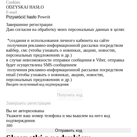
Cookies.
ODZYSKAJ HASŁO
Przywrócić hasło
Powrót
Завершение регистрации
Даю согласия на обработку моих персональных данных в целях:
*создания и использования личного кабинета на сайте
получения рекламно-информационной рассылки посредством
вайбер, смс (чтобы узнавать о новинках, акциях, новостях,
персональных предложениях и др.)
в случае невозможности отправки сообщения в Viber, отправка
будет осуществлена SMS-сообщением
получения рекламно-информационной рассылки посредством
email (чтобы узнавать о новинках, акциях, новостях,
персональных предложениях и др.)
Введите полученный код подтверждения
Получить код
Завершить регистрацию
Вы не авторизованы
Укажите ваш номер телефона и мы вышлем на него код
подтверждения.
Отправить код