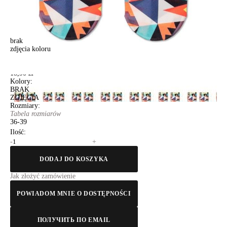
brak
zdjęcia koloru
Skarpetki damskie CONTE ELEGANT FANTASY, r.36-39, 079
Skarpetki damskie CONTE ELEGANT FANTASY, r.36-39, 079
18,90 zł
Kolory:
BRAK
ZDJĘCIA
Rozmiary:
Tabela rozmiarów
36-39
Ilość:
-
+
DODAJ DO KOSZYKA
Jak złożyć zamówienie
POWIADOM MNIE O DOSTĘPNOŚCI
ПОЛУЧИТЬ ПО EMAIL