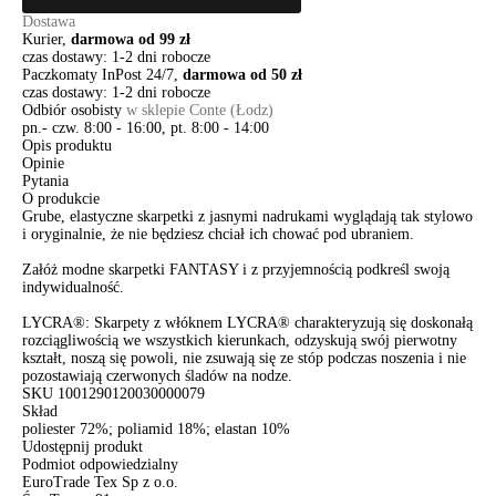
Dostawa
Kurier,
darmowa od 99 zł
czas dostawy: 1-2 dni robocze
Paczkomaty InPost 24/7,
darmowa od 50 zł
czas dostawy: 1-2 dni robocze
Odbiór osobisty
w sklepie Conte (Łodz)
pn.- czw. 8:00 - 16:00, pt. 8:00 - 14:00
Opis produktu
Opinie
Pytania
O produkcie
Grube, elastyczne skarpetki z jasnymi nadrukami wyglądają tak stylowo
i oryginalnie, że nie będziesz chciał ich chować pod ubraniem.
Załóż modne skarpetki FANTASY i z przyjemnością podkreśl swoją
indywidualność.
LYCRA®: Skarpety z włóknem LYCRA® charakteryzują się doskonałą
rozciągliwością we wszystkich kierunkach, odzyskują swój pierwotny
kształt, noszą się powoli, nie zsuwają się ze stóp podczas noszenia i nie
pozostawiają czerwonych śladów na nodze.
SKU
1001290120030000079
Skład
poliester 72%; poliamid 18%; elastan 10%
Udostępnij produkt
Podmiot odpowiedzialny
EuroTrade Tex Sp z o.o.