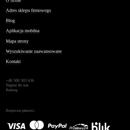
O firmie
Adres sklepu firmowego
Blog
Aplikacja mobilna
Informacja
Mapa strony
Wyszukiwanie zaawansowane
Kontakt
Dane kontaktowe
Św. Teresy 91,
91-341, Łódź, Polska
+48 500 503 636
Napisz do nas
Ranking
4.95
Na podstawie
1823
recenzji
Bezpieczne płatności