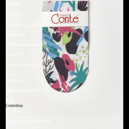
Płatność
Dostawa
Reklamacje i zwroty
Regulamin
Polityka prywatności
Promocje
Tabela rozmiarów
FAQ
Promocje
Tabela rozmiarów
FAQ
Conteshop
O firmie
Adres sklepu firmowego