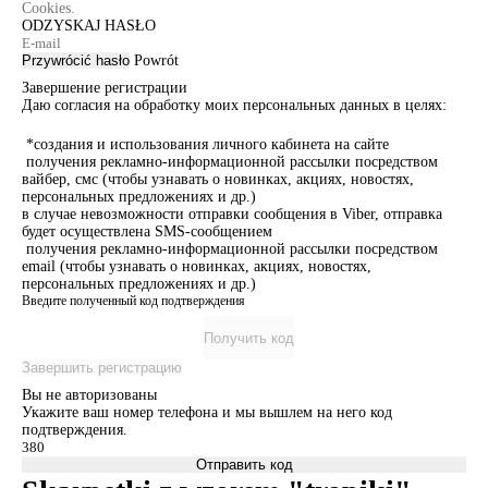
Cookies.
ODZYSKAJ HASŁO
Przywrócić hasło
Powrót
Завершение регистрации
Даю согласия на обработку моих персональных данных в целях:
*создания и использования личного кабинета на сайте
получения рекламно-информационной рассылки посредством
вайбер, смс (чтобы узнавать о новинках, акциях, новостях,
персональных предложениях и др.)
в случае невозможности отправки сообщения в Viber, отправка
будет осуществлена SMS-сообщением
получения рекламно-информационной рассылки посредством
email (чтобы узнавать о новинках, акциях, новостях,
персональных предложениях и др.)
Введите полученный код подтверждения
Получить код
Завершить регистрацию
Вы не авторизованы
Укажите ваш номер телефона и мы вышлем на него код
подтверждения.
Отправить код