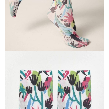
Kurier,
darmowa od 99 zł
czas dostawy: 1-2 dni robocze
Paczkomaty InPost 24/7,
darmowa od 50 zł
czas dostawy: 1-2 dni robocze
Odbiór osobisty
w sklepie Conte (Łodz)
pn.- czw. 8:00 - 16:00, pt. 8:00 - 14:00
Opis produktu
Opinie
Pytania
O produkcie
Elastyczne skarpetki z oryginalnymi nadrukami prezentują się tak
stylowo i indywidualnie, że nie będziesz chciała ich chować pod
ubraniem.
Cechy modelu:
· klasyczna długość,
· kreatywne rysunki,
· gruby, elastyczny i miękki materiał.
SKU
1001291250030000758
Skład
poliamid 89%, elastan 11%
Udostępnij produkt
Podmiot odpowiedzialny
EuroTrade Tex Sp z o.o.
Św. Teresy 91
91-341, Łódź, Polska
+48 500-503-636
info@conteshop.pl