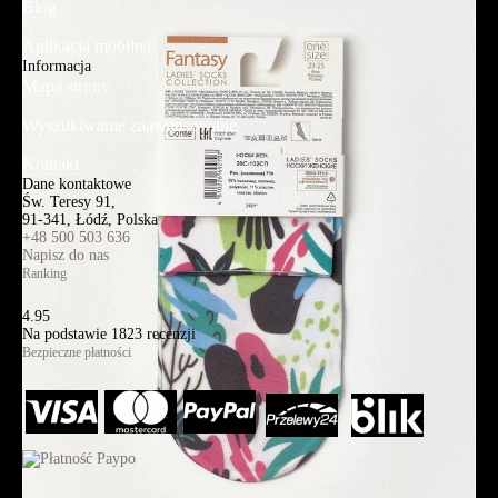
Blog
Aplikacja mobilna
Informacja
Mapa strony
Wyszukiwanie zaawansowane
Kontakt
Dane kontaktowe
Św. Teresy 91,
91-341, Łódź, Polska
+48 500 503 636
Napisz do nas
Ranking
4.95
Na podstawie
1823
recenzji
Bezpieczne płatności