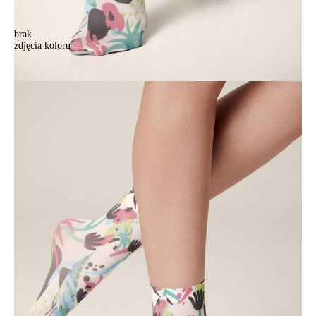
brak
zdjęcia koloru
Skarpetki damskie CONTE ELEGANT FANTASY, r.36-39, 758
Skarpetki damskie CONTE ELEGANT FANTASY, r.36-39, 758
17,90 zł
Kolory:
BRAK
ZDJĘCIA
Rozmiary:
Tabela rozmiarów
36-39
Ilość:
-
+
DODAJ DO KOSZYKA
Jak złożyć zamówienie
POWIADOM MNIE O DOSTĘPNOŚCI
ПОЛУЧИТЬ ПО EMAIL
Dostawa