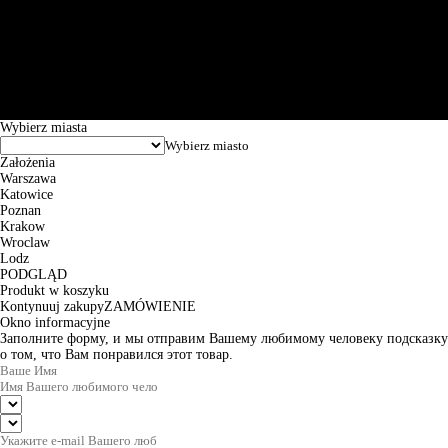
Św. Teresy 91, 91-341, Łódź, Poland, NIP 732-216-37-57, REGON
101144034, Powszechna Kasa Oszczędności Bank Polski SA, ul.
Puławska 15, 02-515 Warszawa: 30102034080000410205628799.
Godziny pracy: 8:00-16:00 od poniedziałku do piątku. Czas realizacji
zamówienia wynosi od 24h do 2 dni roboczych.
© 2026 EuroTrade Tex Sp. z o.o.
Wybierz miasta
Założenia
Warszawa
Katowice
Poznan
Krakow
Wroclaw
Lodz
PODGLĄD
Produkt w koszyku
Kontynuuj zakupy
ZAMÓWIENIE
Okno informacyjne
Заполните форму, и мы отправим Вашему любимому человеку подсказку
о том, что Вам понравился этот товар.