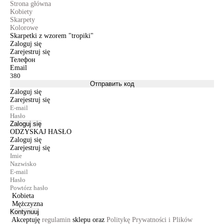
Strona główna
Kobiety
Skarpety
Kolorowe
Skarpetki z wzorem "tropiki"
Zaloguj się
Zarejestruj się
Телефон
Email
Отправить код
Zaloguj się
Zarejestruj się
Zaloguj się
ODZYSKAJ HASŁO
Zaloguj się
Zarejestruj się
Kobieta
Mężczyzna
Kontynuuj
Akceptuję
regulamin
sklepu oraz
Politykę Prywatności i Plików