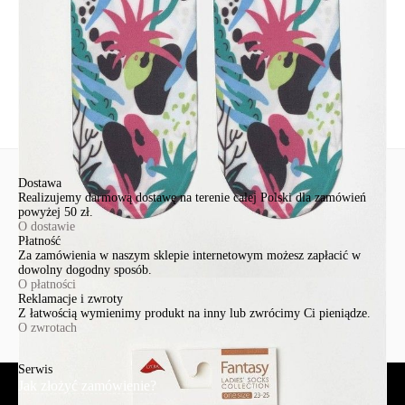
Ten produkt nie ma pytań Możesz zadać pytanie, klikając przycisk
poniżej
Zadaj pytanie
Nowe pytanie
Wyślij
Dostawa
Realizujemy darmową dostawę na terenie całej Polski dla zamówień
powyżej 50 zł.
O dostawie
Płatność
Za zamówienia w naszym sklepie internetowym możesz zapłacić w
dowolny dogodny sposób.
O płatności
Reklamacje i zwroty
Z łatwością wymienimy produkt na inny lub zwrócimy Ci pieniądze.
O zwrotach
Serwis
Jak złożyć zamówienie?