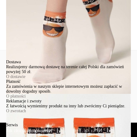
Ten produkt nie ma pytań Możesz zadać pytanie, klikając przycisk
poniżej
Zadaj pytanie
Nowe pytanie
Wyślij
Dostawa
Realizujemy darmową dostawę na terenie całej Polski dla zamówień
powyżej 50 zł.
O dostawie
Płatność
Za zamówienia w naszym sklepie internetowym możesz zapłacić w
dowolny dogodny sposób.
O płatności
Reklamacje i zwroty
Z łatwością wymienimy produkt na inny lub zwrócimy Ci pieniądze.
O zwrotach
Serwis
Jak złożyć zamówienie?