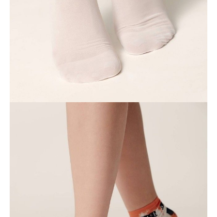
Kurier,
darmowa od 99 zł
czas dostawy: 1-2 dni robocze
Paczkomaty InPost 24/7,
darmowa od 50 zł
czas dostawy: 1-2 dni robocze
Odbiór osobisty
w sklepie Conte (Łodz)
pn.- czw. 8:00 - 16:00, pt. 8:00 - 14:00
Opis produktu
Opinie
Pytania
O produkcie
Elastyczne skarpetki z oryginalnymi nadrukami prezentują się tak
stylowo i indywidualnie, że nie będziesz chciała ich chować pod
ubraniem.
Cechy modelu:
· klasyczna długość,
· kreatywne rysunki,
· gruby, elastyczny i miękki materiał.
SKU
1001290500030000247
Skład
poliester 87%, elastan 13%
Udostępnij produkt
Podmiot odpowiedzialny
EuroTrade Tex Sp z o.o.
Św. Teresy 91
91-341, Łódź, Polska
+48 500-503-636
info@conteshop.pl