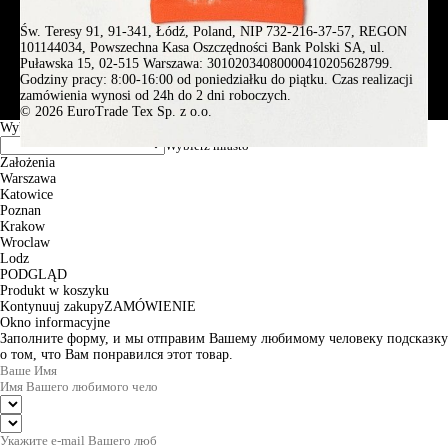
Św. Teresy 91, 91-341, Łódź, Poland, NIP 732-216-37-57, REGON
101144034, Powszechna Kasa Oszczędności Bank Polski SA, ul.
Puławska 15, 02-515 Warszawa: 30102034080000410205628799.
Godziny pracy: 8:00-16:00 od poniedziałku do piątku. Czas realizacji
zamówienia wynosi od 24h do 2 dni roboczych.
© 2026 EuroTrade Tex Sp. z o.o.
Wybierz miasta
Założenia
Warszawa
Katowice
Poznan
Krakow
Wroclaw
Lodz
PODGLĄD
Produkt w koszyku
Kontynuuj zakupy
ZAMÓWIENIE
Okno informacyjne
Заполните форму, и мы отправим Вашему любимому человеку подсказку
о том, что Вам понравился этот товар.