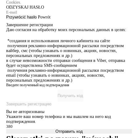
Cookies.
ODZYSKAJ HASŁO
Przywrócić hasło
Powrót
Завершение регистрации
Даю согласия на обработку моих персональных данных в целях:
*создания и использования личного кабинета на сайте
получения рекламно-информационной рассылки посредством
вайбер, смс (чтобы узнавать о новинках, акциях, новостях,
персональных предложениях и др.)
в случае невозможности отправки сообщения в Viber, отправка
будет осуществлена SMS-сообщением
получения рекламно-информационной рассылки посредством
email (чтобы узнавать о новинках, акциях, новостях,
персональных предложениях и др.)
Введите полученный код подтверждения
Получить код
Завершить регистрацию
Вы не авторизованы
Укажите ваш номер телефона и мы вышлем на него код
подтверждения.
Отправить код