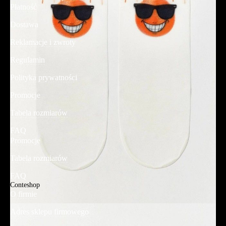
Płatność
Dostawa
Reklamacje i zwroty
Regulamin
Polityka prywatności
Promocje
Tabela rozmiarów
FAQ
Promocje
Tabela rozmiarów
FAQ
Conteshop
O firmie
Adres sklepu firmowego