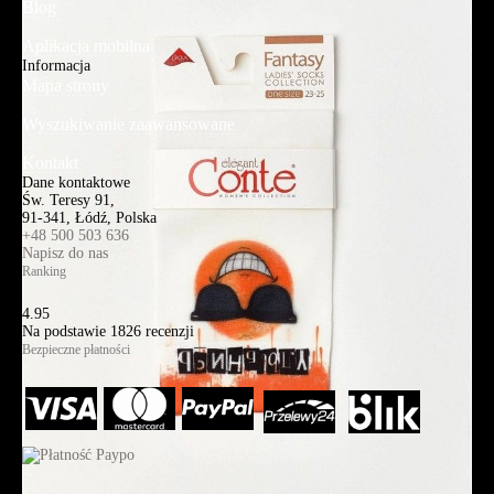
Blog
Aplikacja mobilna
Informacja
Mapa strony
Wyszukiwanie zaawansowane
Kontakt
Dane kontaktowe
Św. Teresy 91,
91-341, Łódź, Polska
+48 500 503 636
Napisz do nas
Ranking
4.95
Na podstawie
1826
recenzji
Bezpieczne płatności