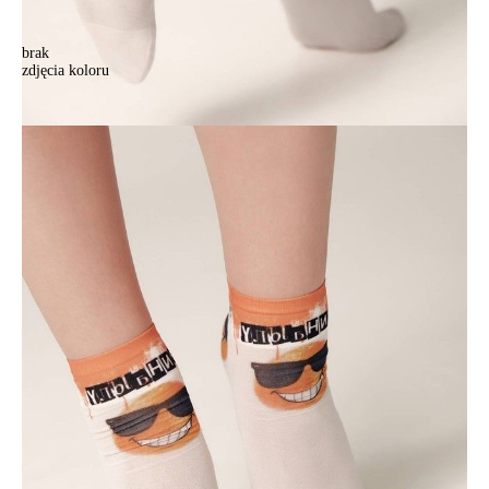
brak
zdjęcia koloru
Skarpetki damskie CONTE ELEGANT FANTASY, r.36-39, 247
Skarpetki damskie CONTE ELEGANT FANTASY, r.36-39, 247
13,90 zł
Kolory:
BRAK
ZDJĘCIA
Rozmiary:
Tabela rozmiarów
36-39
Ilość:
-
+
DODAJ DO KOSZYKA
Jak złożyć zamówienie
POWIADOM MNIE O DOSTĘPNOŚCI
ПОЛУЧИТЬ ПО EMAIL
Dostawa