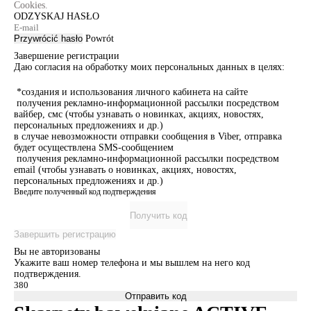
Cookies.
ODZYSKAJ HASŁO
Przywrócić hasło
Powrót
Завершение регистрации
Даю согласия на обработку моих персональных данных в целях:
*создания и использования личного кабинета на сайте
получения рекламно-информационной рассылки посредством
вайбер, смс (чтобы узнавать о новинках, акциях, новостях,
персональных предложениях и др.)
в случае невозможности отправки сообщения в Viber, отправка
будет осуществлена SMS-сообщением
получения рекламно-информационной рассылки посредством
email (чтобы узнавать о новинках, акциях, новостях,
персональных предложениях и др.)
Введите полученный код подтверждения
Получить код
Завершить регистрацию
Вы не авторизованы
Укажите ваш номер телефона и мы вышлем на него код
подтверждения.
Отправить код