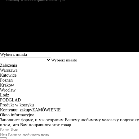
Św. Teresy 91, 91-341, Łódź, Poland, NIP 732-216-37-57, REGON
101144034, Powszechna Kasa Oszczędności Bank Polski SA, ul.
Puławska 15, 02-515 Warszawa: 30102034080000410205628799.
Godziny pracy: 8:00-16:00 od poniedziałku do piątku. Czas realizacji
zamówienia wynosi od 24h do 2 dni roboczych.
© 2026 EuroTrade Tex Sp. z o.o.
Wybierz miasta
Założenia
Warszawa
Katowice
Poznan
Krakow
Wroclaw
Lodz
PODGLĄD
Produkt w koszyku
Kontynuuj zakupy
ZAMÓWIENIE
Okno informacyjne
Заполните форму, и мы отправим Вашему любимому человеку подсказку
о том, что Вам понравился этот товар.