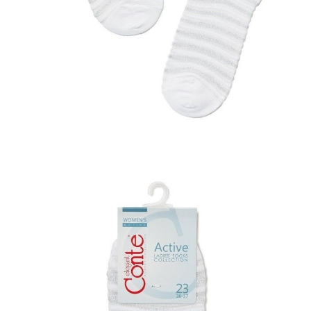
Jak złożyć zamówienie
POWIADOM MNIE O DOSTĘPNOŚCI
ПОЛУЧИТЬ ПО EMAIL
Dostawa
Kurier,
darmowa od 99 zł
czas dostawy: 1-2 dni robocze
Paczkomaty InPost 24/7,
darmowa od 50 zł
czas dostawy: 1-2 dni robocze
Odbiór osobisty
w sklepie Conte (Łodz)
pn.- czw. 8:00 - 16:00, pt. 8:00 - 14:00
Opis produktu
Opinie
Pytania
O produkcie
Skarpety damskie bawełniane ACTIVE (krótkie, lureks) 17С-71СП,
r.23, 123 biały
SKU
1001320690020015123
Skład
bawełna 51%; poliamid 40%; poliester 8%; elastan 1%
Udostępnij produkt
Podmiot odpowiedzialny
EuroTrade Tex Sp z o.o.
Św. Teresy 91