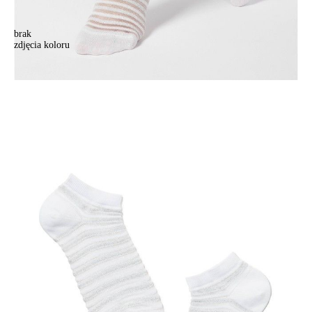
brak
zdjęcia koloru
Skarpety damskie bawełniane ACTIVE (krótkie, lureks) 17С-71СP,
r.23, 123 biały
Skarpety damskie bawełniane ACTIVE (krótkie, lureks) 17С-71СP,
r.23, 123 biały
15,90 zł
Kolory:
BRAK
ZDJĘCIA
BRAK
ZDJĘCIA
BRAK
ZDJĘCIA
BRAK
ZDJĘCIA
Rozmiary:
Tabela rozmiarów
36-37
38-39
Ilość:
-
+
DODAJ DO KOSZYKA