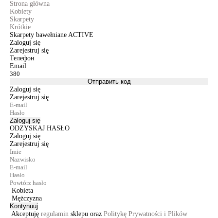
Strona główna
Kobiety
Skarpety
Krótkie
Skarpety bawełniane ACTIVE
Zaloguj się
Zarejestruj się
Телефон
Email
Отправить код
Zaloguj się
Zarejestruj się
Zaloguj się
ODZYSKAJ HASŁO
Zaloguj się
Zarejestruj się
Kobieta
Mężczyzna
Kontynuuj
Akceptuję
regulamin
sklepu oraz
Politykę Prywatności i Plików