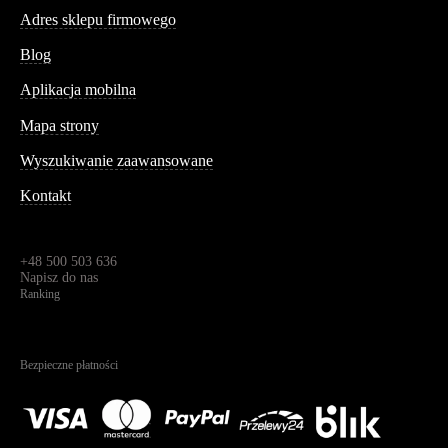
Adres sklepu firmowego
Blog
Aplikacja mobilna
Informacja
Mapa strony
Wyszukiwanie zaawansowane
Kontakt
Dane kontaktowe
Św. Teresy 91,
91-341, Łódź, Polska
+48 500 503 636
Napisz do nas
Ranking
4.95
Na podstawie
1823
recenzji
Bezpieczne płatności