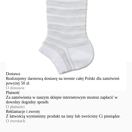
91-341, Łódź, Polska
+48 500-503-636
info@conteshop.pl
Ten produkt nie ma pytań Możesz zadać pytanie, klikając przycisk
poniżej
Zadaj pytanie
Nowe pytanie
Wyślij
Dostawa
Realizujemy darmową dostawę na terenie całej Polski dla zamówień
powyżej 50 zł.
O dostawie
Płatność
Za zamówienia w naszym sklepie internetowym możesz zapłacić w
dowolny dogodny sposób.
O płatności
Reklamacje i zwroty
Z łatwością wymienimy produkt na inny lub zwrócimy Ci pieniądze.
O zwrotach