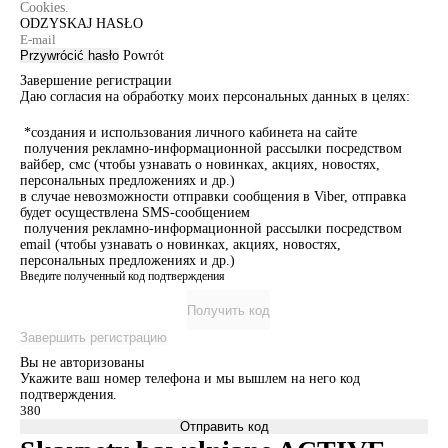
Cookies.
ODZYSKAJ HASŁO
Przywrócić hasło
Powrót
Завершение регистрации
Даю согласия на обработку моих персональных данных в целях:
*создания и использования личного кабинета на сайте
получения рекламно-информационной рассылки посредством
вайбер, смс (чтобы узнавать о новинках, акциях, новостях,
персональных предложениях и др.)
в случае невозможности отправки сообщения в Viber, отправка
будет осуществлена SMS-сообщением
получения рекламно-информационной рассылки посредством
email (чтобы узнавать о новинках, акциях, новостях,
персональных предложениях и др.)
Введите полученный код подтверждения
Получить код
Завершить регистрацию
Вы не авторизованы
Укажите ваш номер телефона и мы вышлем на него код
подтверждения.
Отправить код