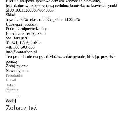
Krótkie skarpetki sportowe damskie wykonane z bawełny,
jednokolorowe z kontrastową ozdobną lamówką na krawędzi gumki.
SKU
1001320050040649035
Skład
bawełna 72%; elastan 2,5%; poliamid 25,5%
Udostępnij produkt
Podmiot odpowiedzialny
EuroTrade Tex Sp z o.o.
Św. Teresy 91
91-341, Łódź, Polska
+48 500-503-636
info@conteshop.pl
Ten produkt nie ma pytań Możesz zadać pytanie, klikając przycisk
poniżej
Zadaj pytanie
Nowe pytanie
Wyślij
Zobacz też