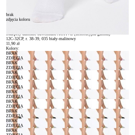
brak
zdjęcia koloru
Skarpety damskie bawełniane ACTIVE (dekoracyjna gumka)
12С-32СP, r. 38-39, 035 biały-malinowy
Skarpety damskie bawełniane ACTIVE (dekoracyjna gumka)
12С-32СP, r. 38-39, 035 biały-malinowy
11,90 zł
Kolory:
BRAK
ZDJĘCIA
BRAK
ZDJĘCIA
BRAK
ZDJĘCIA
BRAK
ZDJĘCIA
BRAK
ZDJĘCIA
BRAK
ZDJĘCIA
BRAK
ZDJĘCIA
BRAK
ZDJĘCIA
BRAK