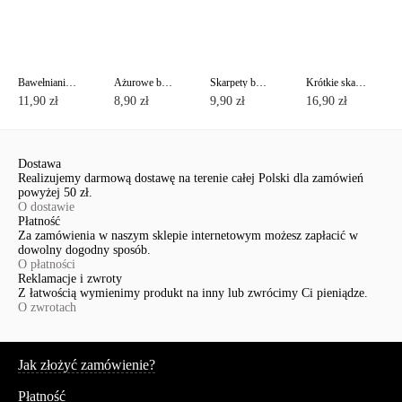
Bawełnianie skarpety CLASSIC
Ażurowe bawełniane skarpety CLASSIC z pikotem
Skarpety bawełniane z lureksem CLASSIC
Krótkie skarpety bawełniane ACTIVE z stopa frotte
11,90 zł
8,90 zł
9,90 zł
16,90 zł
Dostawa
Realizujemy darmową dostawę na terenie całej Polski dla zamówień
powyżej 50 zł.
O dostawie
Płatność
Za zamówienia w naszym sklepie internetowym możesz zapłacić w
dowolny dogodny sposób.
O płatności
Reklamacje i zwroty
Z łatwością wymienimy produkt na inny lub zwrócimy Ci pieniądze.
O zwrotach
Serwis
Jak złożyć zamówienie?
Płatność