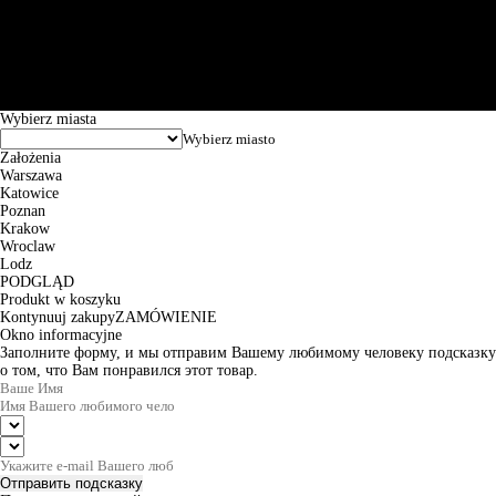
Św. Teresy 91, 91-341, Łódź, Poland, NIP 732-216-37-57, REGON
101144034, Powszechna Kasa Oszczędności Bank Polski SA, ul.
Puławska 15, 02-515 Warszawa: 30102034080000410205628799.
Godziny pracy: 8:00-16:00 od poniedziałku do piątku. Czas realizacji
zamówienia wynosi od 24h do 2 dni roboczych.
© 2026 EuroTrade Tex Sp. z o.o.
Wybierz miasta
Założenia
Warszawa
Katowice
Poznan
Krakow
Wroclaw
Lodz
PODGLĄD
Produkt w koszyku
Kontynuuj zakupy
ZAMÓWIENIE
Okno informacyjne
Заполните форму, и мы отправим Вашему любимому человеку подсказку
о том, что Вам понравился этот товар.
Отправить подсказку