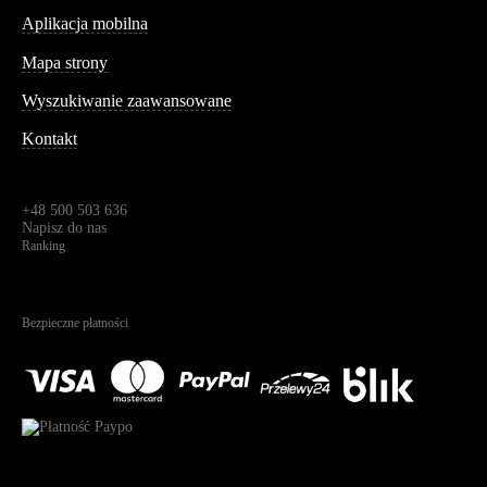
Aplikacja mobilna
Informacja
Mapa strony
Wyszukiwanie zaawansowane
Kontakt
Dane kontaktowe
Św. Teresy 91,
91-341, Łódź, Polska
+48 500 503 636
Napisz do nas
Ranking
4.95
Na podstawie
1823
recenzji
Bezpieczne płatności