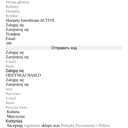
Strona główna
Kobiety
Skarpety
Krótkie
Skarpety bawełniane ACTIVE
Zaloguj się
Zarejestruj się
Телефон
Email
Отправить код
Zaloguj się
Zarejestruj się
Zaloguj się
ODZYSKAJ HASŁO
Zaloguj się
Zarejestruj się
Kobieta
Mężczyzna
Kontynuuj
Akceptuję
regulamin
sklepu oraz
Politykę Prywatności i Plików