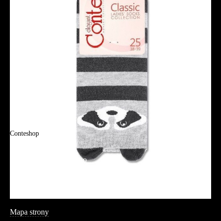
Regulamin
Polityka prywatności
Promocje
Tabela rozmiarów
FAQ
Promocje
Tabela rozmiarów
FAQ
Conteshop
O firmie
Adres sklepu firmowego
Blog
Aplikacja mobilna
Informacja
Mapa strony