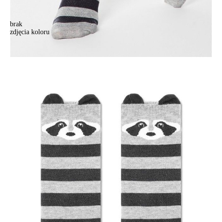
brak
zdjęcia koloru
Skarpetki damskie bawełniaone CLASSIC 17С-183СП, r.23, 317 szary
Skarpetki damskie bawełniaone CLASSIC 17С-183СП, r.23, 317 szary
13,90 zł
Kolory:
BRAK
ZDJĘCIA
Rozmiary:
Tabela rozmiarów
36-37
38-39
Ilość:
-
+
DODAJ DO KOSZYKA
Jak złożyć zamówienie
POWIADOM MNIE O DOSTĘPNOŚCI
ПОЛУЧИТЬ ПО EMAIL