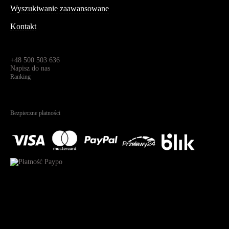
Wyszukiwanie zaawansowane
Kontakt
Dane kontaktowe
Św. Teresy 91,
91-341, Łódź, Polska
+48 500 503 636
Napisz do nas
Ranking
4.95
Na podstawie
1826
recenzji
Bezpieczne płatności