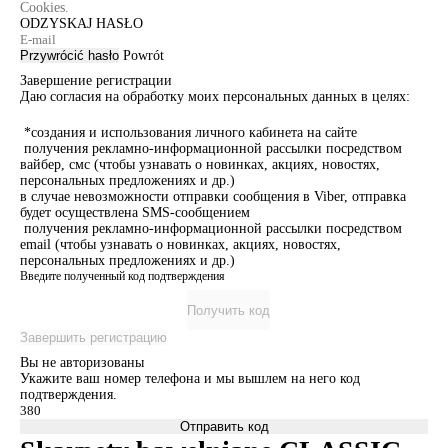
Cookies.
ODZYSKAJ HASŁO
Przywrócić hasło
Powrót
Завершение регистрации
Даю согласия на обработку моих персональных данных в целях:
*создания и использования личного кабинета на сайте
получения рекламно-информационной рассылки посредством
вайбер, смс (чтобы узнавать о новинках, акциях, новостях,
персональных предложениях и др.)
в случае невозможности отправки сообщения в Viber, отправка
будет осуществлена SMS-сообщением
получения рекламно-информационной рассылки посредством
email (чтобы узнавать о новинках, акциях, новостях,
персональных предложениях и др.)
Введите полученный код подтверждения
Получить код
Завершить регистрацию
Вы не авторизованы
Укажите ваш номер телефона и мы вышлем на него код
подтверждения.
Отправить код