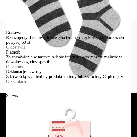
Wyślij
Dostawa
Realizujemy darmową dostawę na terenie całej Polski dla zamówień
powyżej 50 zł.
O dostawie
Płatność
Za zamówienia w naszym sklepie internetowym możesz zapłacić w
dowolny dogodny sposób.
O płatności
Reklamacje i zwroty
Z łatwością wymienimy produkt na inny lub zwrócimy Ci pieniądze.
O zwrotach
Serwis
Jak złożyć zamówienie?
Płatność
Dostawa
Reklamacje i zwroty