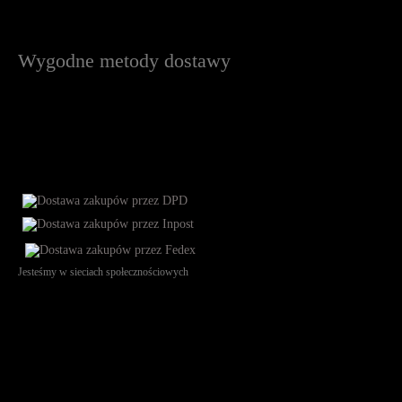
Wygodne metody dostawy
Jesteśmy w sieciach społecznościowych
Św. Teresy 91, 91-341, Łódź, Poland, NIP 732-216-37-57, REGON
101144034, Powszechna Kasa Oszczędności Bank Polski SA, ul.
Puławska 15, 02-515 Warszawa: 30102034080000410205628799.
Godziny pracy: 8:00-16:00 od poniedziałku do piątku. Czas realizacji
zamówienia wynosi od 24h do 2 dni roboczych.