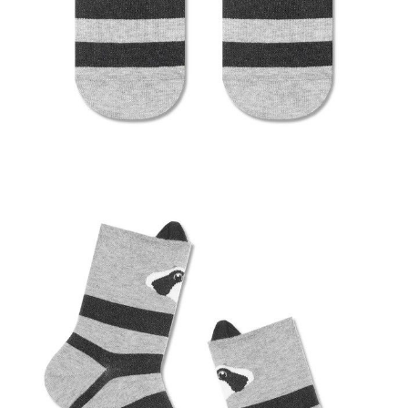
Dostawa
Kurier,
darmowa od 99 zł
czas dostawy: 1-2 dni robocze
Paczkomaty InPost 24/7,
darmowa od 50 zł
czas dostawy: 1-2 dni robocze
Odbiór osobisty
w sklepie Conte (Łodz)
pn.- czw. 8:00 - 16:00, pt. 8:00 - 14:00
Opis produktu
Opinie
Pytania
O produkcie
Skarpetki damskie bawełniaone CLASSIC 17С-183СП, r.23, 317 szary
SKU
1001320730020016317
Skład
bawełna 68%; poliamid 30%; elastan 2%
Udostępnij produkt
Podmiot odpowiedzialny
EuroTrade Tex Sp z o.o.
Św. Teresy 91
91-341, Łódź, Polska
+48 500-503-636
info@conteshop.pl
Ten produkt nie ma pytań Możesz zadać pytanie, klikając przycisk
poniżej
Zadaj pytanie
Nowe pytanie