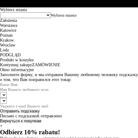
© 2026 EuroTrade Tex Sp. z o.o.
Wybierz miasta
Założenia
Warszawa
Katowice
Poznan
Krakow
Wroclaw
Lodz
PODGLĄD
Produkt w koszyku
Kontynuuj zakupy
ZAMÓWIENIE
Okno informacyjne
Заполните форму, и мы отправим Вашему любимому человеку подсказку
о том, что Вам понравился этот товар.
Отправить подсказку
Письмо с подсказкой отправлено
Вернуться к покупкам
×
Odbierz 10% rabatu!