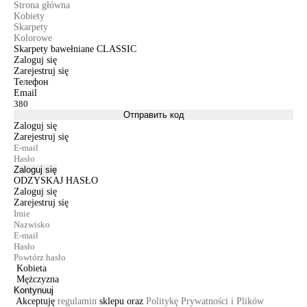
Strona główna
Kobiety
Skarpety
Kolorowe
Skarpety bawełniane CLASSIC
Zaloguj się
Zarejestruj się
Телефон
Email
Отправить код
Zaloguj się
Zarejestruj się
Zaloguj się
ODZYSKAJ HASŁO
Zaloguj się
Zarejestruj się
Kobieta
Mężczyzna
Kontynuuj
Akceptuję
regulamin
sklepu oraz
Politykę Prywatności i Plików