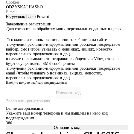
Cookies.
ODZYSKAJ HASŁO
Przywrócić hasło
Powrót
Завершение регистрации
Даю согласия на обработку моих персональных данных в целях:
*создания и использования личного кабинета на сайте
получения рекламно-информационной рассылки посредством
вайбер, смс (чтобы узнавать о новинках, акциях, новостях,
персональных предложениях и др.)
в случае невозможности отправки сообщения в Viber, отправка
будет осуществлена SMS-сообщением
получения рекламно-информационной рассылки посредством
email (чтобы узнавать о новинках, акциях, новостях,
персональных предложениях и др.)
Введите полученный код подтверждения
Получить код
Завершить регистрацию
Вы не авторизованы
Укажите ваш номер телефона и мы вышлем на него код
подтверждения.
Отправить код