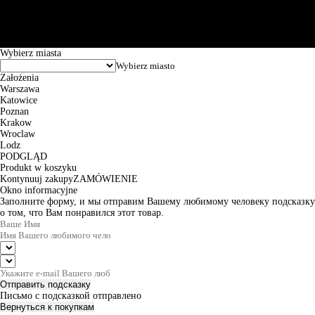
Puławska 15, 02-515 Warszawa: 30102034080000410205628799.
Godziny pracy: 8:00-16:00 od poniedziałku do piątku. Czas realizacji
zamówienia wynosi od 24h do 2 dni roboczych.
© 2026 EuroTrade Tex Sp. z o.o.
Wybierz miasta
Założenia
Warszawa
Katowice
Poznan
Krakow
Wroclaw
Lodz
PODGLĄD
Produkt w koszyku
Kontynuuj zakupy
ZAMÓWIENIE
Okno informacyjne
Заполните форму, и мы отправим Вашему любимому человеку подсказку
о том, что Вам понравился этот товар.
Отправить подсказку
Письмо с подсказкой отправлено
Вернуться к покупкам