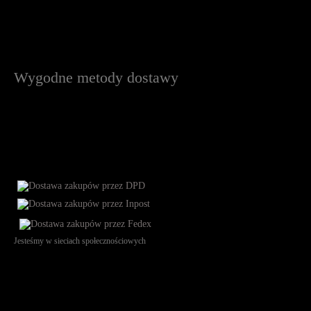
Wygodne metody dostawy
Jesteśmy w sieciach społecznościowych
Św. Teresy 91, 91-341, Łódź, Poland, NIP 732-216-37-57, REGON
101144034, Powszechna Kasa Oszczędności Bank Polski SA, ul.