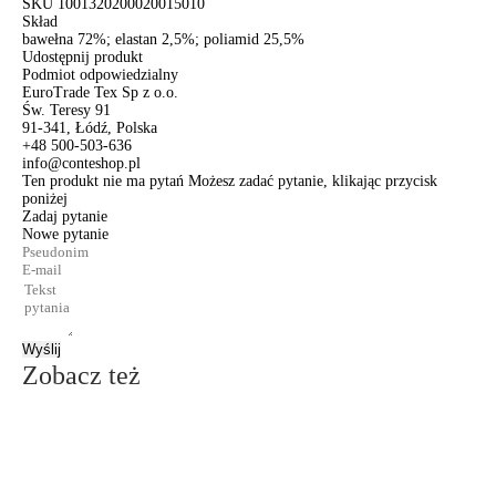
SKU
1001320200020015010
Skład
bawełna 72%; elastan 2,5%; poliamid 25,5%
Udostępnij produkt
Podmiot odpowiedzialny
EuroTrade Tex Sp z o.o.
Św. Teresy 91
91-341, Łódź, Polska
+48 500-503-636
info@conteshop.pl
Ten produkt nie ma pytań Możesz zadać pytanie, klikając przycisk
poniżej
Zadaj pytanie
Nowe pytanie
Wyślij
Zobacz też