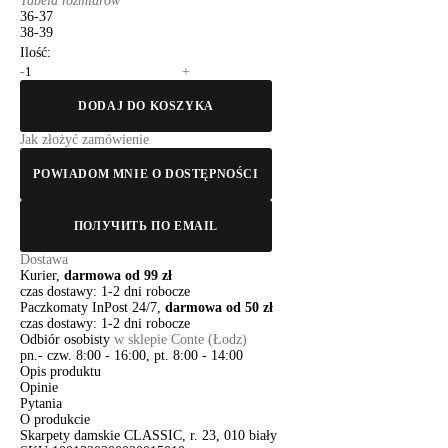
Tabela rozmiarów
36-37
38-39
Ilość:
-
+
DODAJ DO KOSZYKA
Jak złożyć zamówienie
POWIADOM MNIE O DOSTĘPNOŚCI
ПОЛУЧИТЬ ПО EMAIL
Dostawa
Kurier,
darmowa od 99 zł
czas dostawy: 1-2 dni robocze
Paczkomaty InPost 24/7,
darmowa od 50 zł
czas dostawy: 1-2 dni robocze
Odbiór osobisty
w sklepie Conte (Łodz)
pn.- czw. 8:00 - 16:00, pt. 8:00 - 14:00
Opis produktu
Opinie
Pytania
O produkcie
Skarpety damskie CLASSIC, r. 23, 010 biały