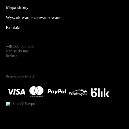
Informacja
Mapa strony
Wyszukiwanie zaawansowane
Kontakt
Dane kontaktowe
Św. Teresy 91,
91-341, Łódź, Polska
+48 500 503 636
Napisz do nas
Ranking
4.95
Na podstawie
1826
recenzji
Bezpieczne płatności