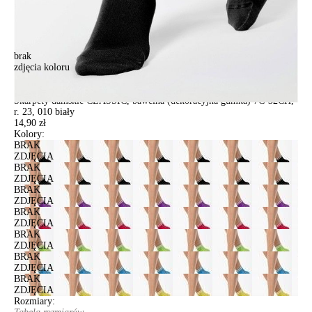
brak
zdjęcia koloru
Skarpety damskie CLASSIC, bawełna (dekoracyjna gumka) 7С-32СП,
r. 23, 010 biały
Skarpety damskie CLASSIC, bawełna (dekoracyjna gumka) 7С-32СП,
r. 23, 010 biały
14,90 zł
Kolory:
BRAK
ZDJĘCIA
BRAK
ZDJĘCIA
BRAK
ZDJĘCIA
BRAK
ZDJĘCIA
BRAK
ZDJĘCIA
BRAK
ZDJĘCIA
BRAK
ZDJĘCIA
Rozmiary: