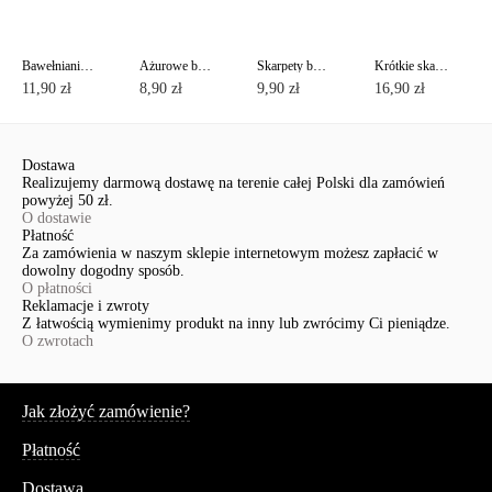
Bawełnianie skarpety CLASSIC
Ażurowe bawełniane skarpety CLASSIC z pikotem
Skarpety bawełniane z lureksem CLASSIC
Krótkie skarpety bawełniane ACTIVE z stopa frotte
11,90 zł
8,90 zł
9,90 zł
16,90 zł
Dostawa
Realizujemy darmową dostawę na terenie całej Polski dla zamówień
powyżej 50 zł.
O dostawie
Płatność
Za zamówienia w naszym sklepie internetowym możesz zapłacić w
dowolny dogodny sposób.
O płatności
Reklamacje i zwroty
Z łatwością wymienimy produkt na inny lub zwrócimy Ci pieniądze.
O zwrotach
Serwis
Jak złożyć zamówienie?
Płatność
Dostawa