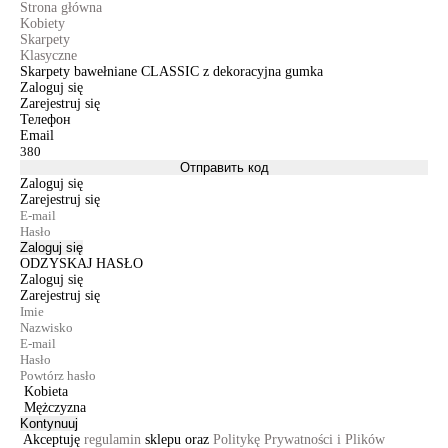
Strona główna
Kobiety
Skarpety
Klasyczne
Skarpety bawełniane CLASSIC z dekoracyjna gumka
Zaloguj się
Zarejestruj się
Телефон
Email
Отправить код
Zaloguj się
Zarejestruj się
Zaloguj się
ODZYSKAJ HASŁO
Zaloguj się
Zarejestruj się
Kobieta
Mężczyzna
Kontynuuj
Akceptuję
regulamin
sklepu oraz
Politykę Prywatności i Plików