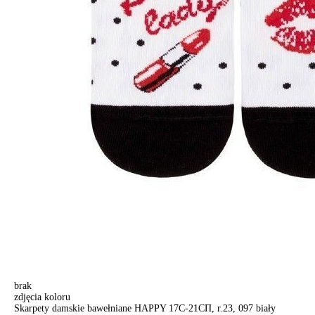
brak
zdjęcia koloru
Skarpety damskie bawełniane HAPPY 17С-21СП, r.23, 097 biały