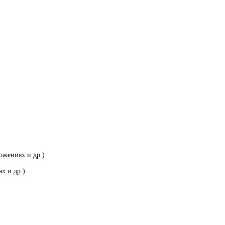
ожениях и др.)
х и др.)