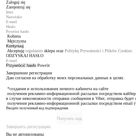
Zaloguj się
Zarejestruj się
Kobieta
Mężczyzna
Kontynuuj
Akceptuję
regulamin
sklepu oraz
Politykę Prywatności i Plików Cookies.
ODZYSKAJ HASŁO
Przywrócić hasło
Powrót
Завершение регистрации
Даю согласия на обработку моих персональных данных в целях:
*создания и использования личного кабинета на сайте
получения рекламно-информационной рассылки посредством вайбер, 
в случае невозможности отправки сообщения в Viber, отправка буде
получения рекламно-информационной рассылки посредством email (ч
Введите полученный код подтверждения
Получить код
Завершить регистрацию
Вы не авторизованы