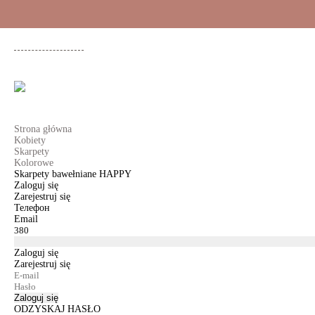
+48 500 503 636
KOBIETY
MĘŻCZYŹNI
DLA DZIEWCZYNEK
DL
Strona główna
Kobiety
Skarpety
Kolorowe
Skarpety bawełniane HAPPY
Zaloguj się
Zarejestruj się
Телефон
Email
Zaloguj się
Zarejestruj się
Zaloguj się
ODZYSKAJ HASŁO