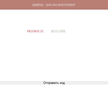
SERP30: -30% NA WSZYSTKO*
O firmie
A CHŁOPCÓW
PROMOCJE
ECO LINE
Отправить код