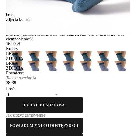
brak
zdjęcia koloru
Skarpety damskie COMFORT, bawełna (frotte) 7С-47СП, r. 25, 046
ciemnobiebieski
Skarpety damskie COMFORT, bawełna (frotte) 7С-47СП, r. 25, 046
ciemnobiebieski
16,90 zł
Kolory:
BRAK
ZDJĘCIA
BRAK
ZDJĘCIA
Rozmiary:
Tabela rozmiarów
38-39
Ilość:
-
+
DODAJ DO KOSZYKA
Jak złożyć zamówienie
POWIADOM MNIE O DOSTĘPNOŚCI