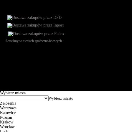
Jesteśmy w sieciach społecznościowych
Św. Teresy 91, 91-341, Łódź, Poland, NIP 732-216-37-57, REGON
101144034, Powszechna Kasa Oszczędności Bank Polski SA, ul.
Puławska 15, 02-515 Warszawa: 30102034080000410205628799.
Godziny pracy: 8:00-16:00 od poniedziałku do piątku. Czas realizacji
zamówienia wynosi od 24h do 2 dni roboczych.
© 2026 EuroTrade Tex Sp. z o.o.
Wybierz miasta
Założenia
Warszawa
Katowice
Poznan
Krakow
Wroclaw
Lodz