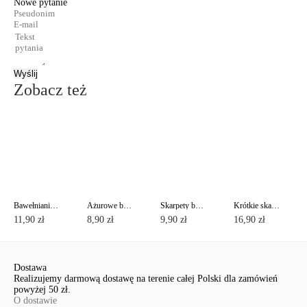
Nowe pytanie
Wyślij
Zobacz też
Bawełnianie skarpety CLASSIC
Ażurowe bawełniane skarpety CLASSIC z pikotem
Skarpety bawełniane z lureksem CLASSIC
Krótkie skarpety bawełniane ACTIVE z stopa frotte
11,90 zł
8,90 zł
9,90 zł
16,90 zł
Dostawa
Realizujemy darmową dostawę na terenie całej Polski dla zamówień
powyżej 50 zł.
O dostawie