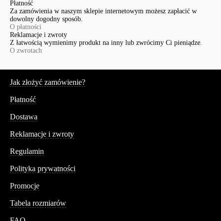
Płatność
Za zamówienia w naszym sklepie internetowym możesz zapłacić w
dowolny dogodny sposób.
O płatności
Reklamacje i zwroty
Z łatwością wymienimy produkt na inny lub zwrócimy Ci pieniądze.
O zwrotach
Serwis
Jak złożyć zamówienie?
Płatność
Dostawa
Reklamacje i zwroty
Regulamin
Polityka prywatności
Promocje
Tabela rozmiarów
FAQ