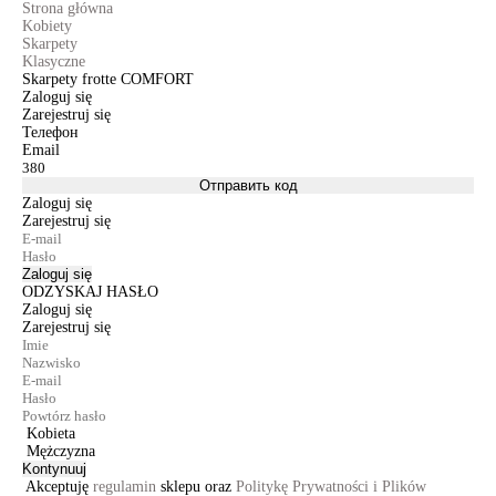
Strona główna
Kobiety
Skarpety
Klasyczne
Skarpety frotte COMFORT
Zaloguj się
Zarejestruj się
Телефон
Email
Отправить код
Zaloguj się
Zarejestruj się
Zaloguj się
ODZYSKAJ HASŁO
Zaloguj się
Zarejestruj się
Kobieta
Mężczyzna
Kontynuuj
Akceptuję
regulamin
sklepu oraz
Politykę Prywatności i Plików