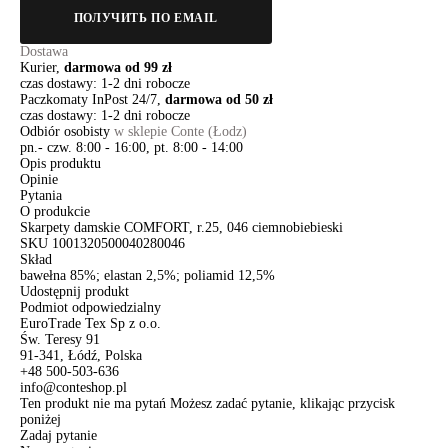
ПОЛУЧИТЬ ПО EMAIL
Dostawa
Kurier,
darmowa od 99 zł
czas dostawy: 1-2 dni robocze
Paczkomaty InPost 24/7,
darmowa od 50 zł
czas dostawy: 1-2 dni robocze
Odbiór osobisty
w sklepie Conte (Łodz)
pn.- czw. 8:00 - 16:00, pt. 8:00 - 14:00
Opis produktu
Opinie
Pytania
O produkcie
Skarpety damskie COMFORT, r.25, 046 ciemnobiebieski
SKU
1001320500040280046
Skład
bawełna 85%; elastan 2,5%; poliamid 12,5%
Udostępnij produkt
Podmiot odpowiedzialny
EuroTrade Tex Sp z o.o.
Św. Teresy 91
91-341, Łódź, Polska
+48 500-503-636
info@conteshop.pl
Ten produkt nie ma pytań Możesz zadać pytanie, klikając przycisk
poniżej
Zadaj pytanie