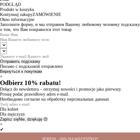
PODGLĄD
Produkt w koszyku
Kontynuuj zakupy
ZAMÓWIENIE
Okno informacyjne
Заполните форму, и мы отправим Вашему любимому человеку подсказку
о том, что Вам понравился этот товар.
Отправить подсказку
Письмо с подсказкой отправлено
Вернуться к покупкам
×
Odbierz 10% rabatu!
Dołącz do newslettera – otrzymuj nowości i promocje jako pierwszy.
Proszę podać prawidłowy adres e-mail.
Необходимо согласие на обработку персональных данных
Dla kobiet
Dla mężczyzn
Zapisz się
Nie, dziękuję 😔
×
✔
Thanks for the subscription!
SERP30: -30% NA WSZYSTKO*