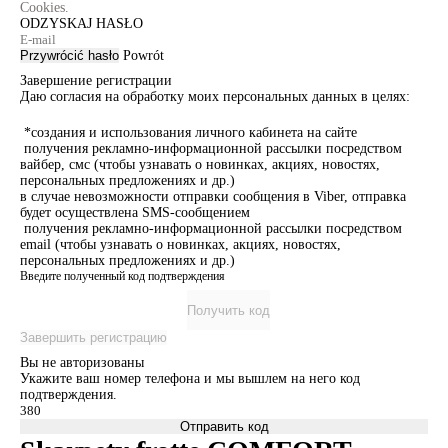
Cookies.
ODZYSKAJ HASŁO
Przywrócić hasło
Powrót
Завершение регистрации
Даю согласия на обработку моих персональных данных в целях:
*создания и использования личного кабинета на сайте
получения рекламно-информационной рассылки посредством
вайбер, смс (чтобы узнавать о новинках, акциях, новостях,
персональных предложениях и др.)
в случае невозможности отправки сообщения в Viber, отправка
будет осуществлена SMS-сообщением
получения рекламно-информационной рассылки посредством
email (чтобы узнавать о новинках, акциях, новостях,
персональных предложениях и др.)
Введите полученный код подтверждения
Получить код
Завершить регистрацию
Вы не авторизованы
Укажите ваш номер телефона и мы вышлем на него код
подтверждения.
Отправить код