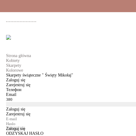
+48 500 503 636
KOBIETY
MĘŻCZYŹNI
DLA DZIEWCZYNEK
DL
Strona główna
Kobiety
Skarpety
Kolorowe
Skarpety świąteczne " Święty Mikołaj"
Zaloguj się
Zarejestruj się
Телефон
Email
Zaloguj się
Zarejestruj się
Zaloguj się
ODZYSKAJ HASŁO