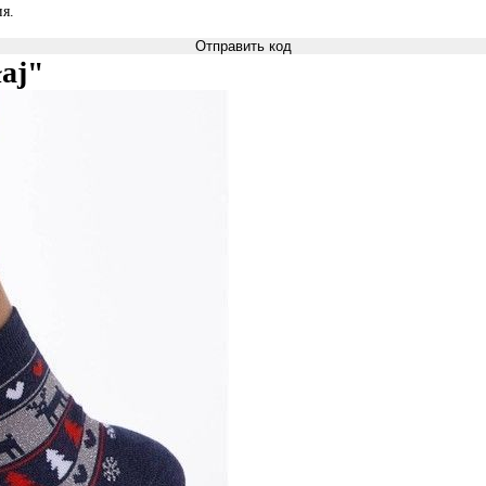
я.
Отправить код
łaj"