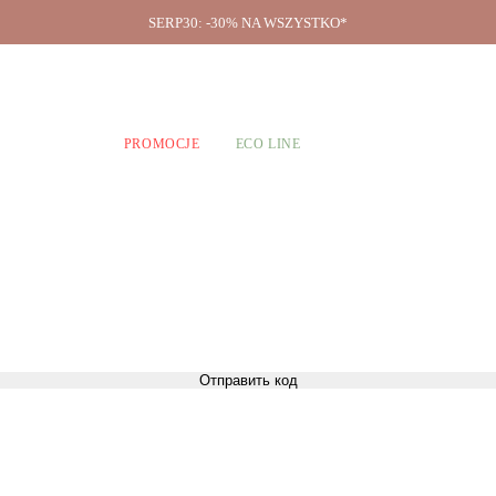
SERP30: -30% NA WSZYSTKO*
O firmie
A CHŁOPCÓW
PROMOCJE
ECO LINE
Отправить код