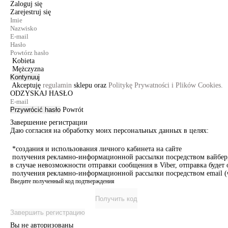
Zaloguj się
Zarejestruj się
Kobieta
Mężczyzna
Kontynuuj
Akceptuję
regulamin
sklepu oraz
Politykę Prywatności i Plików Cookies.
ODZYSKAJ HASŁO
Przywrócić hasło
Powrót
Завершение регистрации
Даю согласия на обработку моих персональных данных в целях:
*создания и использования личного кабинета на сайте
получения рекламно-информационной рассылки посредством вайбер, 
в случае невозможности отправки сообщения в Viber, отправка буде
получения рекламно-информационной рассылки посредством email (ч
Введите полученный код подтверждения
Получить код
Завершить регистрацию
Вы не авторизованы