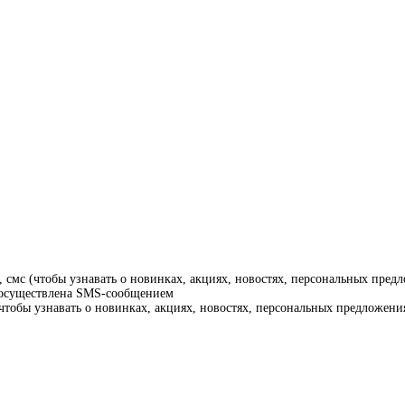
смс (чтобы узнавать о новинках, акциях, новостях, персональных предл
т осуществлена SMS-сообщением
тобы узнавать о новинках, акциях, новостях, персональных предложения