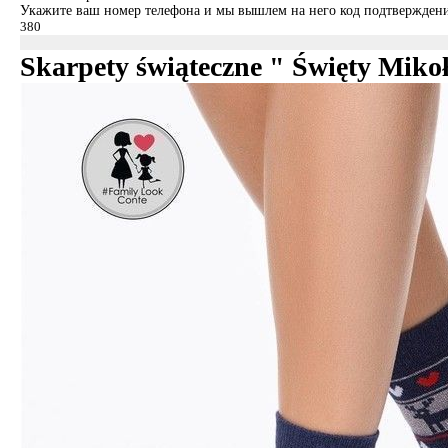
Укажите ваш номер телефона и мы вышлем на него код подтверждени
Skarpety świąteczne " Święty Miko