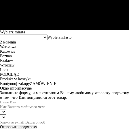
Św. Teresy 91, 91-341, Łódź, Poland, NIP 732-216-37-57, REGON
101144034, Powszechna Kasa Oszczędności Bank Polski SA, ul.
Puławska 15, 02-515 Warszawa: 30102034080000410205628799.
Godziny pracy: 8:00-16:00 od poniedziałku do piątku. Czas realizacji
zamówienia wynosi od 24h do 2 dni roboczych.
© 2026 EuroTrade Tex Sp. z o.o.
Wybierz miasta
Założenia
Warszawa
Katowice
Poznan
Krakow
Wroclaw
Lodz
PODGLĄD
Produkt w koszyku
Kontynuuj zakupy
ZAMÓWIENIE
Okno informacyjne
Заполните форму, и мы отправим Вашему любимому человеку подсказку
о том, что Вам понравился этот товар.
Отправить подсказку