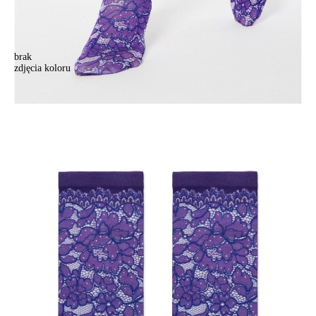
brak
zdjęcia koloru
Skarpety damskie CONTE ELEGANT FANTASY, r.23-25, 025
Skarpety damskie CONTE ELEGANT FANTASY, r.23-25, 025
18,90 zł
Kolory:
BRAK
ZDJĘCIA
Rozmiary:
Tabela rozmiarów
36-39
Ilość:
-
+
DODAJ DO KOSZYKA
Jak złożyć zamówienie
POWIADOM MNIE O DOSTĘPNOŚCI
ПОЛУЧИТЬ ПО EMAIL