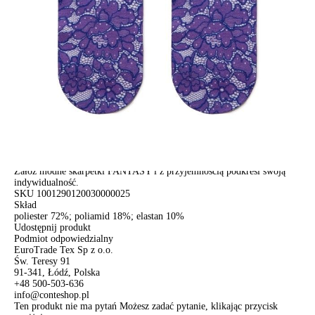
Dostawa
Kurier,
darmowa od 99 zł
czas dostawy: 1-2 dni robocze
Paczkomaty InPost 24/7,
darmowa od 50 zł
czas dostawy: 1-2 dni robocze
Odbiór osobisty
w sklepie Conte (Łodz)
pn.- czw. 8:00 - 16:00, pt. 8:00 - 14:00
Opis produktu
Opinie
Pytania
O produkcie
Grube elastyczne skarpetki z jasnymi nadrukami wyglądają tak stylowo
i oryginalnie, że nie będziesz chciała ich chować pod ubraniem.
Załóż modne skarpetki FANTASY i z przyjemnością podkreśl swoją
indywidualność.
SKU
1001290120030000025
Skład
poliester 72%; poliamid 18%; elastan 10%
Udostępnij produkt
Podmiot odpowiedzialny
EuroTrade Tex Sp z o.o.
Św. Teresy 91
91-341, Łódź, Polska
+48 500-503-636
info@conteshop.pl
Ten produkt nie ma pytań Możesz zadać pytanie, klikając przycisk