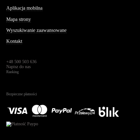
Aplikacja mobilna
Informacja
Mapa strony
Wyszukiwanie zaawansowane
Kontakt
Dane kontaktowe
Św. Teresy 91,
91-341, Łódź, Polska
+48 500 503 636
Napisz do nas
Ranking
4.95
Na podstawie
1823
recenzji
Bezpieczne płatności