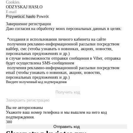
Cookies.
ODZYSKAJ HASŁO
Przywrócić hasło
Powrót
Завершение регистрации
Даю согласия на обработку моих персональных данных в целях:
*создания и использования личного кабинета на сайте
получения рекламно-информационной рассылки посредством
вайбер, смс (чтобы узнавать о новинках, акциях, новостях,
персональных предложениях и др.)
в случае невозможности отправки сообщения в Viber, отправка
будет осуществлена SMS-сообщением
получения рекламно-информационной рассылки посредством
email (чтобы узнавать о новинках, акциях, новостях,
персональных предложениях и др.)
Введите полученный код подтверждения
Получить код
Завершить регистрацию
Вы не авторизованы
Укажите ваш номер телефона и мы вышлем на него код
подтверждения.
Отправить код