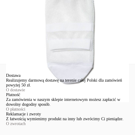
91-341, Łódź, Polska
+48 500-503-636
info@conteshop.pl
Ten produkt nie ma pytań Możesz zadać pytanie, klikając przycisk
poniżej
Zadaj pytanie
Nowe pytanie
Wyślij
Dostawa
Realizujemy darmową dostawę na terenie całej Polski dla zamówień
powyżej 50 zł.
O dostawie
Płatność
Za zamówienia w naszym sklepie internetowym możesz zapłacić w
dowolny dogodny sposób.
O płatności
Reklamacje i zwroty
Z łatwością wymienimy produkt na inny lub zwrócimy Ci pieniądze.
O zwrotach