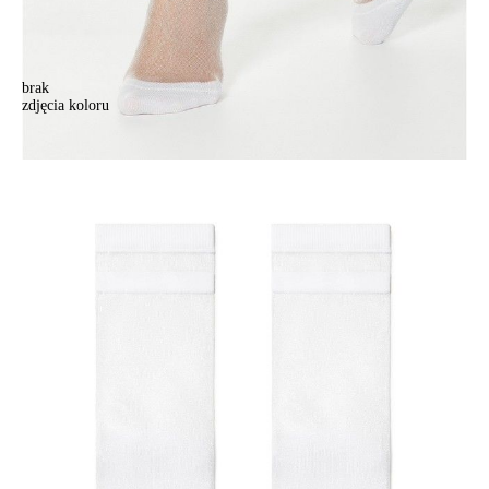
brak
zdjęcia koloru
Skarpetki damskie FANTASY 19С-63СP, r. 36-37, 159 biały
Skarpetki damskie FANTASY 19С-63СP, r. 36-37, 159 biały
23,90 zł
Kolory:
BRAK
ZDJĘCIA
BRAK
ZDJĘCIA
Rozmiary:
Tabela rozmiarów
36-37
38-39
Ilość:
-
+
DODAJ DO KOSZYKA
Jak złożyć zamówienie
POWIADOM MNIE O DOSTĘPNOŚCI