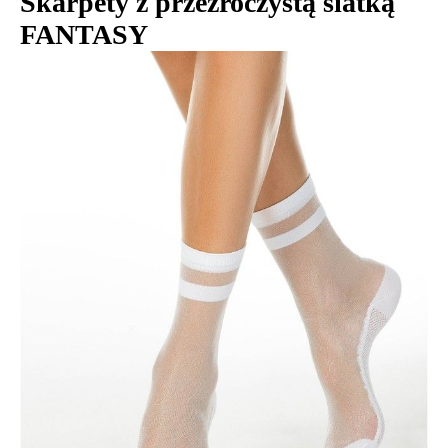
Skarpety z przezroczystą siatką
FANTASY