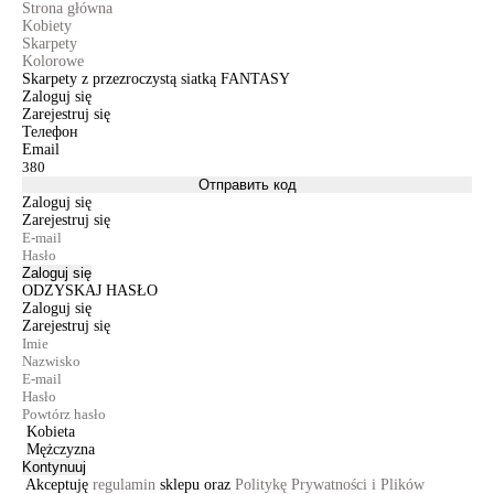
Strona główna
Kobiety
Skarpety
Kolorowe
Skarpety z przezroczystą siatką FANTASY
Zaloguj się
Zarejestruj się
Телефон
Email
Отправить код
Zaloguj się
Zarejestruj się
Zaloguj się
ODZYSKAJ HASŁO
Zaloguj się
Zarejestruj się
Kobieta
Mężczyzna
Kontynuuj
Akceptuję
regulamin
sklepu oraz
Politykę Prywatności i Plików