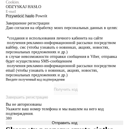
Cookies.
ODZYSKAJ HASŁO
Przywrócić hasło
Powrót
Завершение регистрации
Даю согласия на обработку моих персональных данных в целях:
*создания и использования личного кабинета на сайте
получения рекламно-информационной рассылки посредством
вайбер, смс (чтобы узнавать о новинках, акциях, новостях,
персональных предложениях и др.)
в случае невозможности отправки сообщения в Viber, отправка
будет осуществлена SMS-сообщением
получения рекламно-информационной рассылки посредством
email (чтобы узнавать о новинках, акциях, новостях,
персональных предложениях и др.)
Введите полученный код подтверждения
Получить код
Завершить регистрацию
Вы не авторизованы
Укажите ваш номер телефона и мы вышлем на него код
подтверждения.
Отправить код