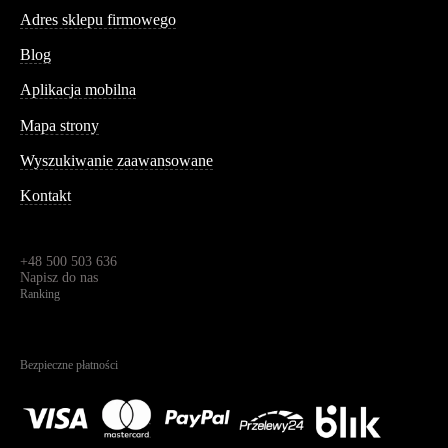
Adres sklepu firmowego
Blog
Aplikacja mobilna
Informacja
Mapa strony
Wyszukiwanie zaawansowane
Kontakt
Dane kontaktowe
Św. Teresy 91,
91-341, Łódź, Polska
+48 500 503 636
Napisz do nas
Ranking
4.95
Na podstawie
1822
recenzji
Bezpieczne płatności