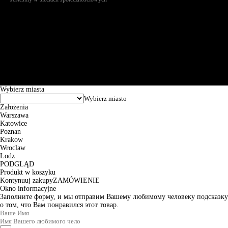
Św. Teresy 91, 91-341, Łódź, Poland, NIP 732-216-37-57, REGON
101144034, Powszechna Kasa Oszczędności Bank Polski SA, ul.
Puławska 15, 02-515 Warszawa: 30102034080000410205628799.
Godziny pracy: 8:00-16:00 od poniedziałku do piątku. Czas realizacji
zamówienia wynosi od 24h do 2 dni roboczych.
© 2026 EuroTrade Tex Sp. z o.o.
Wybierz miasta
Założenia
Warszawa
Katowice
Poznan
Krakow
Wroclaw
Lodz
PODGLĄD
Produkt w koszyku
Kontynuuj zakupy
ZAMÓWIENIE
Okno informacyjne
Заполните форму, и мы отправим Вашему любимому человеку подсказку
о том, что Вам понравился этот товар.