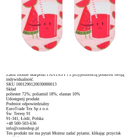
Dostawa
Kurier,
darmowa od 99 zł
czas dostawy: 1-2 dni robocze
Paczkomaty InPost 24/7,
darmowa od 50 zł
czas dostawy: 1-2 dni robocze
Odbiór osobisty
w sklepie Conte (Łodz)
pn.- czw. 8:00 - 16:00, pt. 8:00 - 14:00
Opis produktu
Opinie
Pytania
O produkcie
Grube elastyczne skarpetki z jasnymi nadrukami wyglądają tak stylowo
i oryginalnie, że nie będziesz chciał ich chować pod ubraniem.
Załóż modne skarpetki FANTASY i z przyjemnością podkreśl swoją
indywidualność.
SKU
1001290120030000013
Skład
poliester 72%; poliamid 18%; elastan 10%
Udostępnij produkt
Podmiot odpowiedzialny
EuroTrade Tex Sp z o.o.
Św. Teresy 91
91-341, Łódź, Polska
+48 500-503-636
info@conteshop.pl
Ten produkt nie ma pytań Możesz zadać pytanie, klikając przycisk