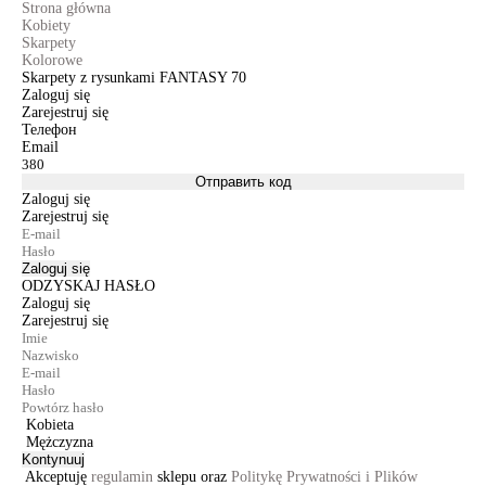
Strona główna
Kobiety
Skarpety
Kolorowe
Skarpety z rysunkami FANTASY 70
Zaloguj się
Zarejestruj się
Телефон
Email
Отправить код
Zaloguj się
Zarejestruj się
Zaloguj się
ODZYSKAJ HASŁO
Zaloguj się
Zarejestruj się
Kobieta
Mężczyzna
Kontynuuj
Akceptuję
regulamin
sklepu oraz
Politykę Prywatności i Plików