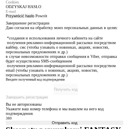
Cookies.
ODZYSKAJ HASŁO
Przywrócić hasło
Powrót
Завершение регистрации
Даю согласия на обработку моих персональных данных в целях:
*создания и использования личного кабинета на сайте
получения рекламно-информационной рассылки посредством
вайбер, смс (чтобы узнавать о новинках, акциях, новостях,
персональных предложениях и др.)
в случае невозможности отправки сообщения в Viber, отправка
будет осуществлена SMS-сообщением
получения рекламно-информационной рассылки посредством
email (чтобы узнавать о новинках, акциях, новостях,
персональных предложениях и др.)
Введите полученный код подтверждения
Получить код
Завершить регистрацию
Вы не авторизованы
Укажите ваш номер телефона и мы вышлем на него код
подтверждения.
Отправить код