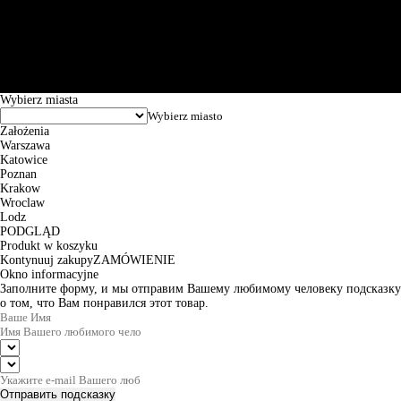
Św. Teresy 91, 91-341, Łódź, Poland, NIP 732-216-37-57, REGON
101144034, Powszechna Kasa Oszczędności Bank Polski SA, ul.
Puławska 15, 02-515 Warszawa: 30102034080000410205628799.
Godziny pracy: 8:00-16:00 od poniedziałku do piątku. Czas realizacji
zamówienia wynosi od 24h do 2 dni roboczych.
© 2026 EuroTrade Tex Sp. z o.o.
Wybierz miasta
Założenia
Warszawa
Katowice
Poznan
Krakow
Wroclaw
Lodz
PODGLĄD
Produkt w koszyku
Kontynuuj zakupy
ZAMÓWIENIE
Okno informacyjne
Заполните форму, и мы отправим Вашему любимому человеку подсказку
о том, что Вам понравился этот товар.
Отправить подсказку