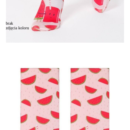
brak
zdjęcia koloru
Skarpety damskie CONTE ELEGANT FANTASY, r.23-25, 013
Skarpety damskie CONTE ELEGANT FANTASY, r.23-25, 013
18,90 zł
Kolory:
BRAK
ZDJĘCIA
Rozmiary:
Tabela rozmiarów
36-39
Ilość:
-
+
DODAJ DO KOSZYKA
Jak złożyć zamówienie
POWIADOM MNIE O DOSTĘPNOŚCI
ПОЛУЧИТЬ ПО EMAIL