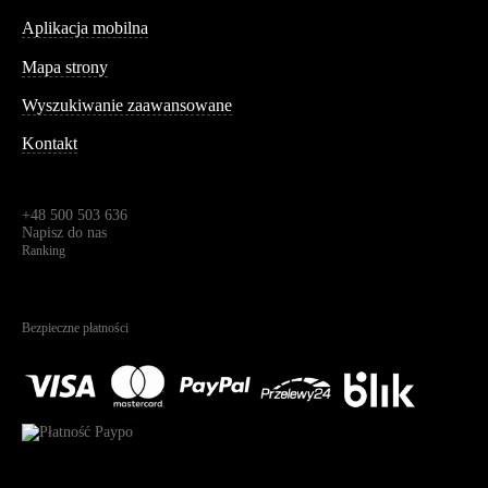
Aplikacja mobilna
Informacja
Mapa strony
Wyszukiwanie zaawansowane
Kontakt
Dane kontaktowe
Św. Teresy 91,
91-341, Łódź, Polska
+48 500 503 636
Napisz do nas
Ranking
4.95
Na podstawie
1825
recenzji
Bezpieczne płatności