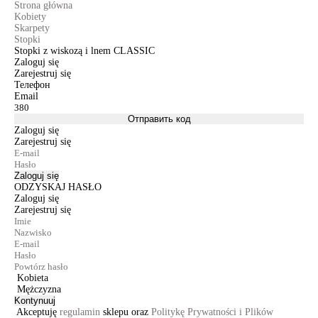
Strona główna
Kobiety
Skarpety
Stopki
Stopki z wiskozą i lnem CLASSIC
Zaloguj się
Zarejestruj się
Телефон
Email
Отправить код
Zaloguj się
Zarejestruj się
Zaloguj się
ODZYSKAJ HASŁO
Zaloguj się
Zarejestruj się
Kobieta
Mężczyzna
Kontynuuj
Akceptuję
regulamin
sklepu oraz
Politykę Prywatności i Plików