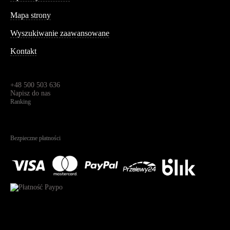
Informacja
Mapa strony
Wyszukiwanie zaawansowane
Kontakt
Dane kontaktowe
Św. Teresy 91,
91-341, Łódź, Polska
+48 500 503 636
Napisz do nas
Ranking
4.95
Na podstawie
1823
recenzji
Bezpieczne płatności