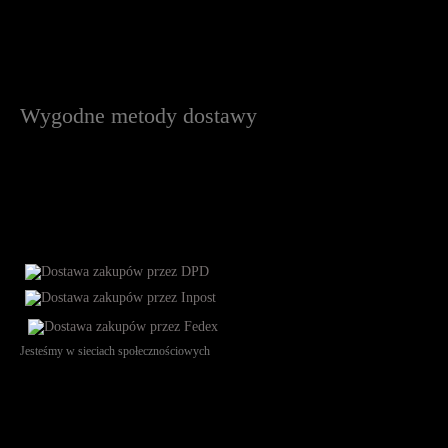
Wygodne metody dostawy
Jesteśmy w sieciach społecznościowych
Św. Teresy 91, 91-341, Łódź, Poland, NIP 732-216-37-57, REGON
101144034, Powszechna Kasa Oszczędności Bank Polski SA, ul.