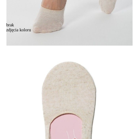
brak
zdjęcia koloru
Stopki damskie CLASSIC 18C-175СP, r.36-37, beżowy
Stopki damskie CLASSIC 18C-175СP, r.36-37, beżowy
18,90 zł
Kolory:
BRAK
ZDJĘCIA
Rozmiary:
Tabela rozmiarów
36-37
38-39
Ilość:
-
+
DODAJ DO KOSZYKA
Jak złożyć zamówienie
POWIADOM MNIE O DOSTĘPNOŚCI