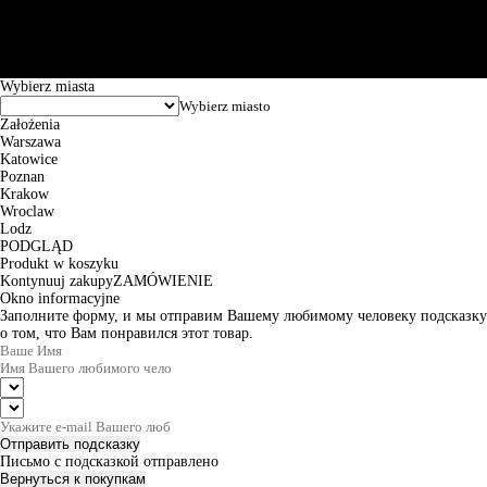
Puławska 15, 02-515 Warszawa: 30102034080000410205628799.
Godziny pracy: 8:00-16:00 od poniedziałku do piątku. Czas realizacji
zamówienia wynosi od 24h do 2 dni roboczych.
© 2026 EuroTrade Tex Sp. z o.o.
Wybierz miasta
Założenia
Warszawa
Katowice
Poznan
Krakow
Wroclaw
Lodz
PODGLĄD
Produkt w koszyku
Kontynuuj zakupy
ZAMÓWIENIE
Okno informacyjne
Заполните форму, и мы отправим Вашему любимому человеку подсказку
о том, что Вам понравился этот товар.
Отправить подсказку
Письмо с подсказкой отправлено
Вернуться к покупкам