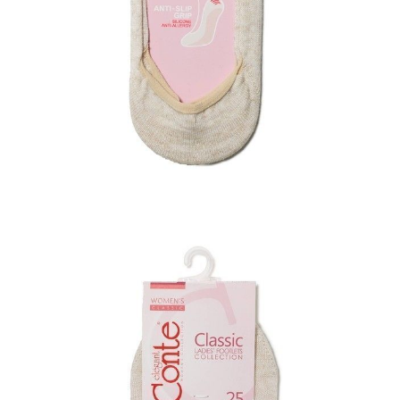
ПОЛУЧИТЬ ПО EMAIL
Dostawa
Kurier,
darmowa od 99 zł
czas dostawy: 1-2 dni robocze
Paczkomaty InPost 24/7,
darmowa od 50 zł
czas dostawy: 1-2 dni robocze
Odbiór osobisty
w sklepie Conte (Łodz)
pn.- czw. 8:00 - 16:00, pt. 8:00 - 14:00
Opis produktu
Opinie
Pytania
O produkcie
Stopki damskie wykonane z wiskozy i lnu, szybko wchłaniają nadmiar
wilgoci i pozwalają skórze oddychać.
SKU
1001400010010035000
Skład
56% wiskoza; 22% poliamid; 20% len; 2% elastan
Udostępnij produkt
Podmiot odpowiedzialny
EuroTrade Tex Sp z o.o.
Św. Teresy 91
91-341, Łódź, Polska
+48 500-503-636
info@conteshop.pl
Ten produkt nie ma pytań Możesz zadać pytanie, klikając przycisk
poniżej
Zadaj pytanie