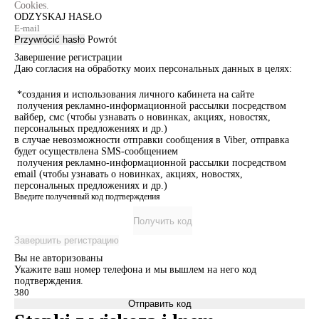
Cookies.
ODZYSKAJ HASŁO
Przywrócić hasło
Powrót
Завершение регистрации
Даю согласия на обработку моих персональных данных в целях:
*создания и использования личного кабинета на сайте
получения рекламно-информационной рассылки посредством
вайбер, смс (чтобы узнавать о новинках, акциях, новостях,
персональных предложениях и др.)
в случае невозможности отправки сообщения в Viber, отправка
будет осуществлена SMS-сообщением
получения рекламно-информационной рассылки посредством
email (чтобы узнавать о новинках, акциях, новостях,
персональных предложениях и др.)
Введите полученный код подтверждения
Получить код
Завершить регистрацию
Вы не авторизованы
Укажите ваш номер телефона и мы вышлем на него код
подтверждения.
Отправить код