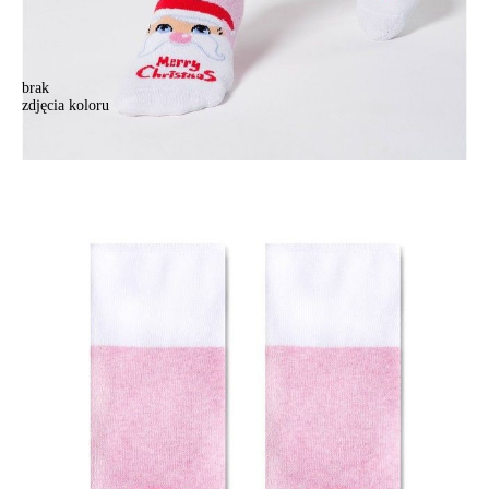
brak
zdjęcia koloru
Skarpety damskie CONTE ELEGANT, r.23-25, 301 jasnoróżowy
Skarpety damskie CONTE ELEGANT, r.23-25, 301 jasnoróżowy
23,90 zł
Kolory:
BRAK
ZDJĘCIA
Rozmiary:
Tabela rozmiarów
36-39
Ilość:
-
+
DODAJ DO KOSZYKA
Jak złożyć zamówienie
POWIADOM MNIE O DOSTĘPNOŚCI
ПОЛУЧИТЬ ПО EMAIL