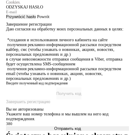
Cookies.
ODZYSKAJ HASŁO
Przywrócić hasło
Powrót
Завершение регистрации
Даю согласия на обработку моих персональных данных в целях:
*создания и использования личного кабинета на сайте
получения рекламно-информационной рассылки посредством
вайбер, смс (чтобы узнавать о новинках, акциях, новостях,
персональных предложениях и др.)
в случае невозможности отправки сообщения в Viber, отправка
будет осуществлена SMS-сообщением
получения рекламно-информационной рассылки посредством
email (чтобы узнавать о новинках, акциях, новостях,
персональных предложениях и др.)
Введите полученный код подтверждения
Получить код
Завершить регистрацию
Вы не авторизованы
Укажите ваш номер телефона и мы вышлем на него код
подтверждения.
Отправить код