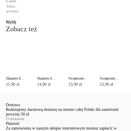
Wyślij
Zobacz też
Skarpety bawełniane CLASSIC z kryształkami i lureksem
Skarpety bawełniane ACTIVE
Świąteczne bawełniane skarpety z lureksem
Świąteczne bawełniane skarpety z lureksem
15,90 zł
14,90 zł
23,90 zł
23,90 zł
Dostawa
Realizujemy darmową dostawę na terenie całej Polski dla zamówień
powyżej 50 zł.
O dostawie
Płatność
Za zamówienia w naszym sklepie internetowym możesz zapłacić w