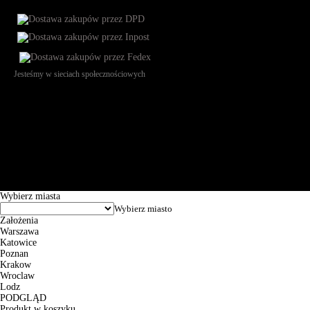
Jesteśmy w sieciach społecznościowych
Św. Teresy 91, 91-341, Łódź, Poland, NIP 732-216-37-57, REGON
101144034, Powszechna Kasa Oszczędności Bank Polski SA, ul.
Puławska 15, 02-515 Warszawa: 30102034080000410205628799.
Godziny pracy: 8:00-16:00 od poniedziałku do piątku. Czas realizacji
zamówienia wynosi od 24h do 2 dni roboczych.
© 2026 EuroTrade Tex Sp. z o.o.
Wybierz miasta
Założenia
Warszawa
Katowice
Poznan
Krakow
Wroclaw
Lodz
PODGLĄD
Produkt w koszyku