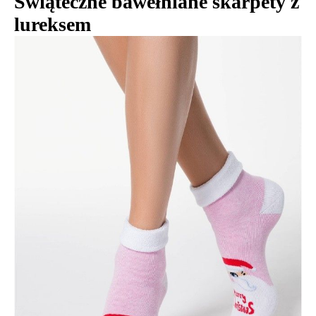
Świąteczne bawełniane skarpety z
lureksem