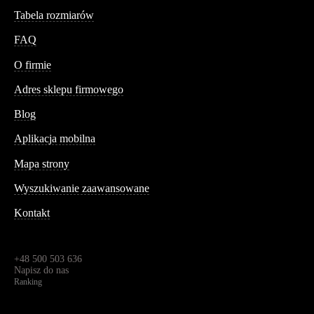
Tabela rozmiarów
FAQ
Conteshop
O firmie
Adres sklepu firmowego
Blog
Aplikacja mobilna
Informacja
Mapa strony
Wyszukiwanie zaawansowane
Kontakt
Dane kontaktowe
Św. Teresy 91,
91-341, Łódź, Polska
+48 500 503 636
Napisz do nas
Ranking
4.95