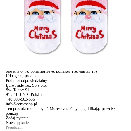
Dostawa
Kurier,
darmowa od 99 zł
czas dostawy: 1-2 dni robocze
Paczkomaty InPost 24/7,
darmowa od 50 zł
czas dostawy: 1-2 dni robocze
Odbiór osobisty
w sklepie Conte (Łodz)
pn.- czw. 8:00 - 16:00, pt. 8:00 - 14:00
Opis produktu
Opinie
Pytania
O produkcie
Skarpety damskie NEW YEAR.
SKU
1001320040030022301
Skład
bawełna 84%; poliamid 14%; poliester 1%; elastan 1%
Udostępnij produkt
Podmiot odpowiedzialny
EuroTrade Tex Sp z o.o.
Św. Teresy 91
91-341, Łódź, Polska
+48 500-503-636
info@conteshop.pl
Ten produkt nie ma pytań Możesz zadać pytanie, klikając przycisk
poniżej
Zadaj pytanie
Nowe pytanie