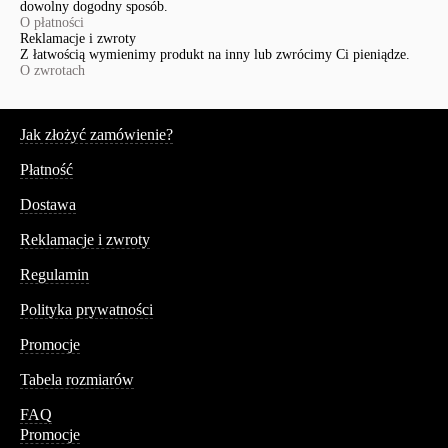
dowolny dogodny sposób.
O płatności
Reklamacje i zwroty
Z łatwością wymienimy produkt na inny lub zwrócimy Ci pieniądze.
O zwrotach
Serwis
Jak złożyć zamówienie?
Płatność
Dostawa
Reklamacje i zwroty
Regulamin
Polityka prywatności
Promocje
Tabela rozmiarów
FAQ
Promocje