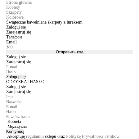
Strona główna
Kobiety
Skarpety
Kolorowe
Świąteczne bawełniane skarpety z lureksem
Zaloguj się
Zarejestruj się
Телефон
Email
Отправить код
Zaloguj się
Zarejestruj się
Zaloguj się
ODZYSKAJ HASŁO
Zaloguj się
Zarejestruj się
Kobieta
Mężczyzna
Kontynuuj
Akceptuję
regulamin
sklepu oraz
Politykę Prywatności i Plików