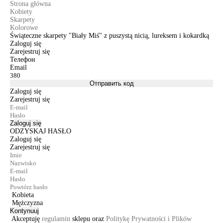
Strona główna
Kobiety
Skarpety
Kolorowe
Świąteczne skarpety "Biały Miś" z puszystą nicią, lureksem i kokardką
Zaloguj się
Zarejestruj się
Телефон
Email
Отправить код
Zaloguj się
Zarejestruj się
Zaloguj się
ODZYSKAJ HASŁO
Zaloguj się
Zarejestruj się
Kobieta
Mężczyzna
Kontynuuj
Akceptuję
regulamin
sklepu oraz
Politykę Prywatności i Plików