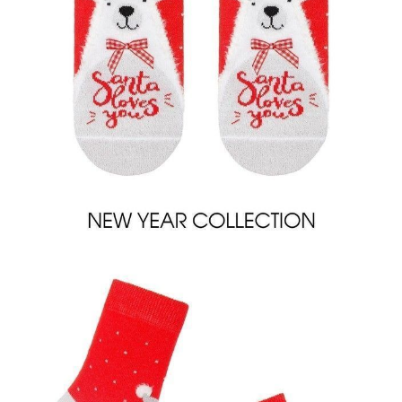
ПОЛУЧИТЬ ПО EMAIL
Dostawa
Kurier,
darmowa od 99 zł
czas dostawy: 1-2 dni robocze
Paczkomaty InPost 24/7,
darmowa od 50 zł
czas dostawy: 1-2 dni robocze
Odbiór osobisty
w sklepie Conte (Łodz)
pn.- czw. 8:00 - 16:00, pt. 8:00 - 14:00
Opis produktu
Opinie
Pytania
O produkcie
Skarpety damskie NEW YEAR.
SKU
1001320770030019383
Skład
bawełna 55%; poliamid 40%; poliester 3%; elastan 2%
Udostępnij produkt
Podmiot odpowiedzialny
EuroTrade Tex Sp z o.o.
Św. Teresy 91
91-341, Łódź, Polska
+48 500-503-636
info@conteshop.pl
Ten produkt nie ma pytań Możesz zadać pytanie, klikając przycisk