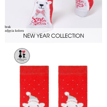
brak
zdjęcia koloru
Skarpetki damskie NEW YEAR (krótkie) 18С-73СП, р.36-39, 383
czerwony
Skarpetki damskie NEW YEAR (krótkie) 18С-73СП, р.36-39, 383
czerwony
23,90 zł
Kolory:
BRAK
ZDJĘCIA
Rozmiary:
Tabela rozmiarów
36-39
Ilość:
-
+
DODAJ DO KOSZYKA
Jak złożyć zamówienie
POWIADOM MNIE O DOSTĘPNOŚCI