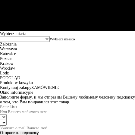
Św. Teresy 91, 91-341, Łódź, Poland, NIP 732-216-37-57, REGON
101144034, Powszechna Kasa Oszczędności Bank Polski SA, ul.
Puławska 15, 02-515 Warszawa: 30102034080000410205628799.
Godziny pracy: 8:00-16:00 od poniedziałku do piątku. Czas realizacji
zamówienia wynosi od 24h do 2 dni roboczych.
© 2026 EuroTrade Tex Sp. z o.o.
Wybierz miasta
Założenia
Warszawa
Katowice
Poznan
Krakow
Wroclaw
Lodz
PODGLĄD
Produkt w koszyku
Kontynuuj zakupy
ZAMÓWIENIE
Okno informacyjne
Заполните форму, и мы отправим Вашему любимому человеку подсказку
о том, что Вам понравился этот товар.
Отправить подсказку