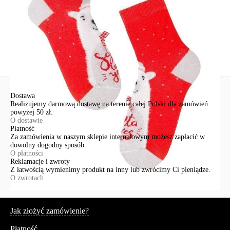
poniżej
Zadaj pytanie
Nowe pytanie
Wyślij
Dostawa
Realizujemy darmową dostawę na terenie całej Polski dla zamówień
powyżej 50 zł.
O dostawie
Płatność
Za zamówienia w naszym sklepie internetowym możesz zapłacić w
dowolny dogodny sposób.
O płatności
Reklamacje i zwroty
Z łatwością wymienimy produkt na inny lub zwrócimy Ci pieniądze.
O zwrotach
Serwis
Jak złożyć zamówienie?
Płatność