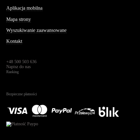
Aplikacja mobilna
Informacja
Mapa strony
Wyszukiwanie zaawansowane
Kontakt
Dane kontaktowe
Św. Teresy 91,
91-341, Łódź, Polska
+48 500 503 636
Napisz do nas
Ranking
4.95
Na podstawie
1825
recenzji
Bezpieczne płatności