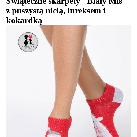
Świąteczne skarpety "Biały Miś"
z puszystą nicią, lureksem i
kokardką