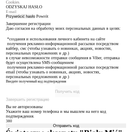
Cookies.
ODZYSKAJ HASŁO
Przywrócić hasło
Powrót
Завершение регистрации
Даю согласия на обработку моих персональных данных в целях:
*создания и использования личного кабинета на сайте
получения рекламно-информационной рассылки посредством
вайбер, смс (чтобы узнавать о новинках, акциях, новостях,
персональных предложениях и др.)
в случае невозможности отправки сообщения в Viber, отправка
будет осуществлена SMS-сообщением
получения рекламно-информационной рассылки посредством
email (чтобы узнавать о новинках, акциях, новостях,
персональных предложениях и др.)
Введите полученный код подтверждения
Получить код
Завершить регистрацию
Вы не авторизованы
Укажите ваш номер телефона и мы вышлем на него код
подтверждения.
Отправить код