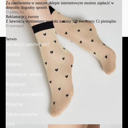
Za zamówienia w naszym sklepie internetowym możesz zapłacić w
dowolny dogodny sposób.
O płatności
Reklamacje i zwroty
Z łatwością wymienimy produkt na inny lub zwrócimy Ci pieniądze.
O zwrotach
Serwis
Jak złożyć zamówienie?
Płatność
Dostawa
Reklamacje i zwroty
Regulamin
Polityka prywatności
Promocje
Tabela rozmiarów
FAQ