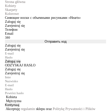
Strona główna
Kobiety
Skarpety
Kolorowe
Сияющие носки с объемными рисунками «Hearts»
Zaloguj się
Zarejestruj się
Телефон
Email
Отправить код
Zaloguj się
Zarejestruj się
Zaloguj się
ODZYSKAJ HASŁO
Zaloguj się
Zarejestruj się
Kobieta
Mężczyzna
Kontynuuj
Akceptuję
regulamin
sklepu oraz
Politykę Prywatności i Plików