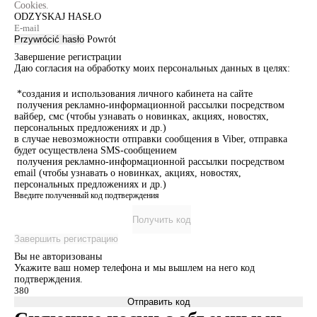
Cookies.
ODZYSKAJ HASŁO
Przywrócić hasło
Powrót
Завершение регистрации
Даю согласия на обработку моих персональных данных в целях:
*создания и использования личного кабинета на сайте
получения рекламно-информационной рассылки посредством
вайбер, смс (чтобы узнавать о новинках, акциях, новостях,
персональных предложениях и др.)
в случае невозможности отправки сообщения в Viber, отправка
будет осуществлена SMS-сообщением
получения рекламно-информационной рассылки посредством
email (чтобы узнавать о новинках, акциях, новостях,
персональных предложениях и др.)
Введите полученный код подтверждения
Получить код
Завершить регистрацию
Вы не авторизованы
Укажите ваш номер телефона и мы вышлем на него код
подтверждения.
Отправить код