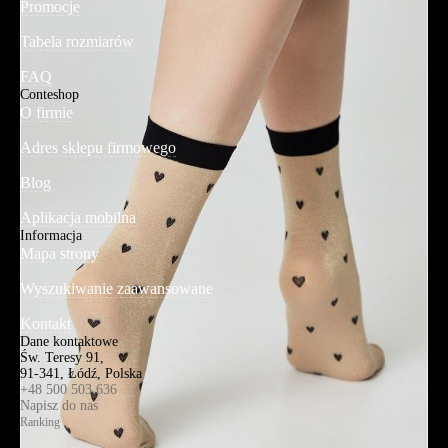
Promocje
Tabela rozmiarów
FAQ
Conteshop
O firmie
Adres sklepu firmowego
Blog
Aplikacja mobilna
Informacja
Mapa strony
Wyszukiwanie zaawansowane
Kontakt
Dane kontaktowe
Św. Teresy 91,
91-341, Łódź, Polska
+48 500 503 636
Napisz do nas
Ranking