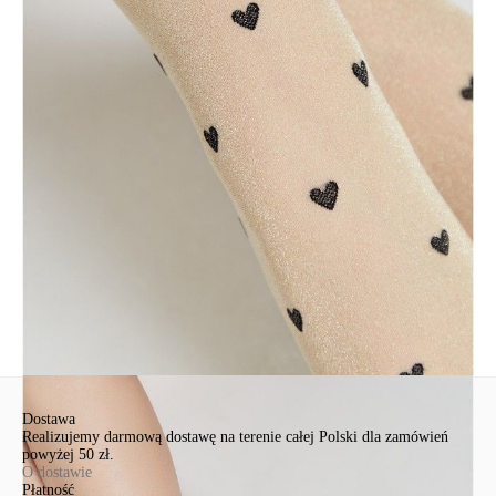
• созданы для ваших стильных образов.
SKU
1001292100031804
Skład
полиамид 68%, полиэстер 20%, эластан 12%
Udostępnij produkt
Podmiot odpowiedzialny
EuroTrade Tex Sp z o.o.
Św. Teresy 91
91-341, Łódź, Polska
+48 500-503-636
info@conteshop.pl
Ten produkt nie ma pytań Możesz zadać pytanie, klikając przycisk
poniżej
Zadaj pytanie
Nowe pytanie
Wyślij
Dostawa
Realizujemy darmową dostawę na terenie całej Polski dla zamówień
powyżej 50 zł.
O dostawie
Płatność