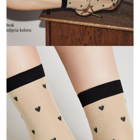
brak
zdjęcia koloru
Носки женские CE FANTASY 23С-109СП, р.23-25, gold-natural
Носки женские CE FANTASY 23С-109СП, р.23-25, gold-natural
18,90 zł
Kolory:
BRAK
ZDJĘCIA
BRAK
ZDJĘCIA
BRAK
ZDJĘCIA
BRAK
ZDJĘCIA
Rozmiary:
Tabela rozmiarów
36-39
Ilość:
-
+
DODAJ DO KOSZYKA
Jak złożyć zamówienie