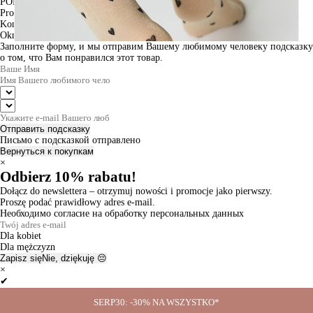
PODGLĄD
Produkt w koszyku
Kontynuuj zakupy
ZAMÓWIENIE
Okno informacyjne
Заполните форму, и мы отправим Вашему любимому человеку подсказку
о том, что Вам понравился этот товар.
Отправить подсказку
Письмо с подсказкой отправлено
Вернуться к покупкам
×
Odbierz 10% rabatu!
Dołącz do newslettera – otrzymuj nowości i promocje jako pierwszy.
Proszę podać prawidłowy adres e-mail.
Необходимо согласие на обработку персональных данных
Dla kobiet
Dla mężczyzn
Zapisz się
Nie, dziękuję 😔
×
✔
Thanks for the subscription!
SERP30: -30% NA WSZYSTKO*
Ok