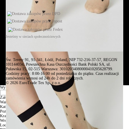
Jesteśmy w sieciach społecznościowych
Św. Teresy 91, 91-341, Łódź, Poland, NIP 732-216-37-57, REGON
101144034, Powszechna Kasa Oszczędności Bank Polski SA, ul.
Puławska 15, 02-515 Warszawa: 30102034080000410205628799.
Godziny pracy: 8:00-16:00 od poniedziałku do piątku. Czas realizacji
zamówienia wynosi od 24h do 2 dni roboczych.
© 2026 EuroTrade Tex Sp. z o.o.
Wybierz miasta
Założenia
Warszawa
Katowice
Poznan
Krakow
Wroclaw
Lodz