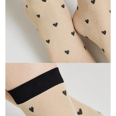
POWIADOM MNIE O DOSTĘPNOŚCI
ПОЛУЧИТЬ ПО EMAIL
Dostawa
Kurier,
darmowa od 99 zł
czas dostawy: 1-2 dni robocze
Paczkomaty InPost 24/7,
darmowa od 50 zł
czas dostawy: 1-2 dni robocze
Odbiór osobisty
w sklepie Conte (Łodz)
pn.- czw. 8:00 - 16:00, pt. 8:00 - 14:00
Opis produktu
Opinie
Pytania
O produkcie
Сияющие носки с объемными рисунками «Hearts» созданы, чтобы
стать стильным акцентов в ваших образах.
Будьте готовы к модным экспериментам!
• 30 den
• тонкие и эластичные
• идеальное облегание
• нити люрекса по всему паголенку
• объемный рисунок
• без пятки
• с бортом