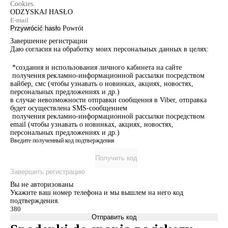
Cookies.
ODZYSKAJ HASŁO
Przywrócić hasło
Powrót
Завершение регистрации
Даю согласия на обработку моих персональных данных в целях:
*создания и использования личного кабинета на сайте
получения рекламно-информационной рассылки посредством
вайбер, смс (чтобы узнавать о новинках, акциях, новостях,
персональных предложениях и др.)
в случае невозможности отправки сообщения в Viber, отправка
будет осуществлена SMS-сообщением
получения рекламно-информационной рассылки посредством
email (чтобы узнавать о новинках, акциях, новостях,
персональных предложениях и др.)
Введите полученный код подтверждения
Получить код
Завершить регистрацию
Вы не авторизованы
Укажите ваш номер телефона и мы вышлем на него код
подтверждения.
Отправить код