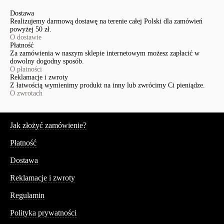
Dostawa
Realizujemy darmową dostawę na terenie całej Polski dla zamówień
powyżej 50 zł.
O dostawie
Płatność
Za zamówienia w naszym sklepie internetowym możesz zapłacić w
dowolny dogodny sposób.
O płatności
Reklamacje i zwroty
Z łatwością wymienimy produkt na inny lub zwrócimy Ci pieniądze.
O zwrotach
Serwis
Jak złożyć zamówienie?
Płatność
Dostawa
Reklamacje i zwroty
Regulamin
Polityka prywatności