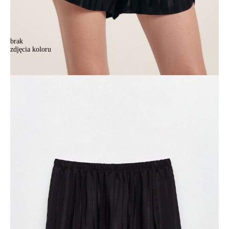
brak
zdjęcia koloru
Spodenki do spania CE MOONLIGHT LHW 1779, r.170-84-90/XS,
czarny
Spodenki do spania CE MOONLIGHT LHW 1779, r.170-84-90/XS,
czarny
134,90 zł
Kolory:
BRAK
ZDJĘCIA
BRAK
ZDJĘCIA
Rozmiary:
Tabela rozmiarów
170-84-90/XS
170-88-94/S
170-92-98/M
170-96-102/L
170-100-106/XL
Ilość:
-
+
DODAJ DO KOSZYKA