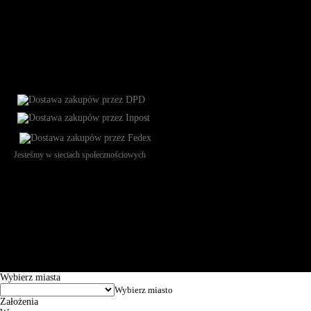
Jesteśmy w sieciach społecznościowych
Św. Teresy 91, 91-341, Łódź, Poland, NIP 732-216-37-57, REGON
101144034, Powszechna Kasa Oszczędności Bank Polski SA, ul.
Puławska 15, 02-515 Warszawa: 30102034080000410205628799.
Godziny pracy: 8:00-16:00 od poniedziałku do piątku. Czas realizacji
zamówienia wynosi od 24h do 2 dni roboczych.
© 2026 EuroTrade Tex Sp. z o.o.
Wybierz miasta
Założenia