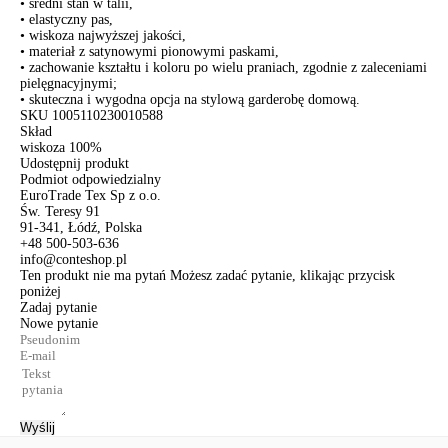
• średni stan w talii,
• elastyczny pas,
• wiskoza najwyższej jakości,
• materiał z satynowymi pionowymi paskami,
• zachowanie kształtu i koloru po wielu praniach, zgodnie z zaleceniami
pielęgnacyjnymi;
• skuteczna i wygodna opcja na stylową garderobę domową.
SKU
1005110230010588
Skład
wiskoza 100%
Udostępnij produkt
Podmiot odpowiedzialny
EuroTrade Tex Sp z o.o.
Św. Teresy 91
91-341, Łódź, Polska
+48 500-503-636
info@conteshop.pl
Ten produkt nie ma pytań Możesz zadać pytanie, klikając przycisk
poniżej
Zadaj pytanie
Nowe pytanie
Wyślij