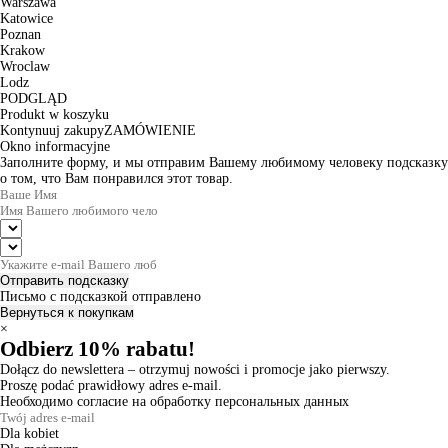
Warszawa
Katowice
Poznan
Krakow
Wroclaw
Lodz
PODGLĄD
Produkt w koszyku
Kontynuuj zakupy
ZAMÓWIENIE
Okno informacyjne
Заполните форму, и мы отправим Вашему любимому человеку подсказку
о том, что Вам понравился этот товар.
Отправить подсказку
Письмо с подсказкой отправлено
Вернуться к покупкам
×
Odbierz 10% rabatu!
Dołącz do newslettera – otrzymuj nowości i promocje jako pierwszy.
Proszę podać prawidłowy adres e-mail.
Необходимо согласие на обработку персональных данных
Dla kobiet