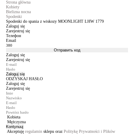
Strona główna
Kobiety
Bielizna nocna
Spodenki
Spodenki do spania z wiskozy MOONLIGHT LHW 1779
Zaloguj się
Zarejestruj się
Телефон
Email
Отправить код
Zaloguj się
Zarejestruj się
Zaloguj się
ODZYSKAJ HASŁO
Zaloguj się
Zarejestruj się
Kobieta
Mężczyzna
Kontynuuj
Akceptuję
regulamin
sklepu oraz
Politykę Prywatności i Plików