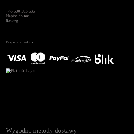
Św. Teresy 91,
91-341, Łódź, Polska
+48 500 503 636
Napisz do nas
Ranking
4.95
Na podstawie
1822
recenzji
Bezpieczne płatności
Wygodne metody dostawy