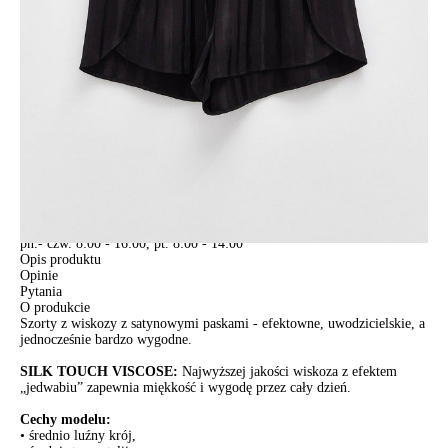
Jak złożyć zamówienie
POWIADOM MNIE O DOSTĘPNOŚCI
ПОЛУЧИТЬ ПО EMAIL
Dostawa
Kurier,
darmowa od 99 zł
czas dostawy: 1-2 dni robocze
Paczkomaty InPost 24/7,
darmowa od 50 zł
czas dostawy: 1-2 dni robocze
Odbiór osobisty
w sklepie Conte (Łodz)
pn.- czw. 8:00 - 16:00, pt. 8:00 - 14:00
Opis produktu
Opinie
Pytania
O produkcie
Szorty z wiskozy z satynowymi paskami - efektowne, uwodzicielskie, a
jednocześnie bardzo wygodne.
SILK TOUCH VISCOSE:
Najwyższej jakości wiskoza z efektem
„jedwabiu” zapewnia miękkość i wygodę przez cały dzień.
Cechy modelu:
• średnio luźny krój,