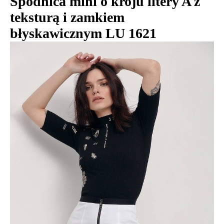
Spódnica mini o kroju litery A z
teksturą i zamkiem
błyskawicznym LU 1621