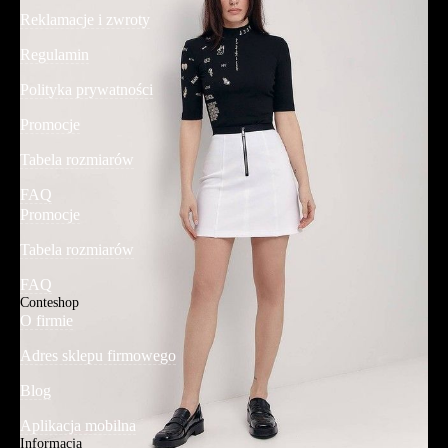
Reklamacje i zwroty
Regulamin
Polityka prywatności
Promocje
Tabela rozmiarów
FAQ
Promocje
Tabela rozmiarów
FAQ
Conteshop
O firmie
Adres sklepu firmowego
Blog
Aplikacja mobilna
Informacja