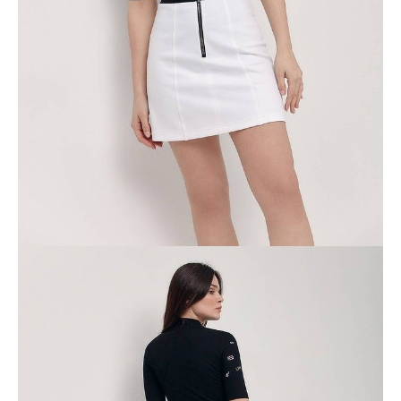
ПОЛУЧИТЬ ПО EMAIL
Dostawa
Kurier,
darmowa od 99 zł
czas dostawy: 1-2 dni robocze
Paczkomaty InPost 24/7,
darmowa od 50 zł
czas dostawy: 1-2 dni robocze
Odbiór osobisty
w sklepie Conte (Łodz)
pn.- czw. 8:00 - 16:00, pt. 8:00 - 14:00
Opis produktu
Opinie
Pytania
O produkcie
.
SKU
1005070560040972
Skład
.
Udostępnij produkt
Podmiot odpowiedzialny
EuroTrade Tex Sp z o.o.
Św. Teresy 91
91-341, Łódź, Polska
+48 500-503-636
info@conteshop.pl
Ten produkt nie ma pytań Możesz zadać pytanie, klikając przycisk
poniżej
Zadaj pytanie
Nowe pytanie