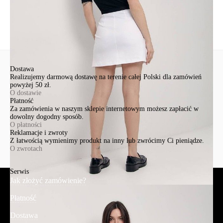
Wyślij
Dostawa
Realizujemy darmową dostawę na terenie całej Polski dla zamówień
powyżej 50 zł.
O dostawie
Płatność
Za zamówienia w naszym sklepie internetowym możesz zapłacić w
dowolny dogodny sposób.
O płatności
Reklamacje i zwroty
Z łatwością wymienimy produkt na inny lub zwrócimy Ci pieniądze.
O zwrotach
Serwis
Jak złożyć zamówienie?
Płatność
Dostawa