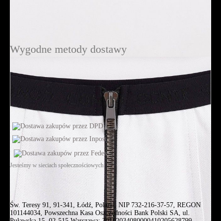
Wygodne metody dostawy
Jesteśmy w sieciach społecznościowych
Św. Teresy 91, 91-341, Łódź, Poland, NIP 732-216-37-57, REGON
101144034, Powszechna Kasa Oszczędności Bank Polski SA, ul.
Puławska 15, 02-515 Warszawa: 30102034080000410205628799.