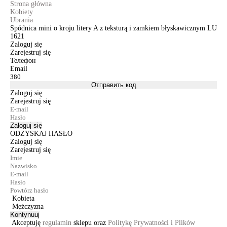
Strona główna
Kobiety
Ubrania
Spódnica mini o kroju litery A z teksturą i zamkiem błyskawicznym LU
1621
Zaloguj się
Zarejestruj się
Телефон
Email
Отправить код
Zaloguj się
Zarejestruj się
Zaloguj się
ODZYSKAJ HASŁO
Zaloguj się
Zarejestruj się
Kobieta
Mężczyzna
Kontynuuj
Akceptuję
regulamin
sklepu oraz
Politykę Prywatności i Plików