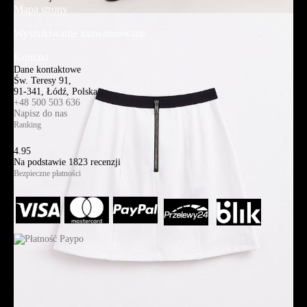
Mapa strony
Wyszukiwanie zaawansowane
Kontakt
Dane kontaktowe
Św. Teresy 91,
91-341, Łódź, Polska
+48 500 503 636
Napisz do nas
Ranking
4.95
Na podstawie
1823
recenzji
Bezpieczne płatności