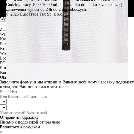
Godziny pracy: 8:00-16:00 od poniedziałku do piątku. Czas realizacji
zamówienia wynosi od 24h do 2 dni roboczych.
© 2026 EuroTrade Tex Sp. z o.o.
Wybierz miasta
Założenia
Warszawa
Katowice
Poznan
Krakow
Wroclaw
Lodz
PODGLĄD
Produkt w koszyku
Kontynuuj zakupy
ZAMÓWIENIE
Okno informacyjne
Заполните форму, и мы отправим Вашему любимому человеку подсказку
о том, что Вам понравился этот товар.
Отправить подсказку
Письмо с подсказкой отправлено
Вернуться к покупкам
×