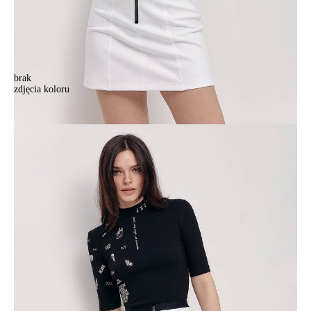
brak
zdjęcia koloru
.
.
150,90 zł
Kolory:
BRAK
ZDJĘCIA
Rozmiary:
170-90/XS
Ilość:
-
+
DODAJ DO KOSZYKA
Jak złożyć zamówienie
POWIADOM MNIE O DOSTĘPNOŚCI