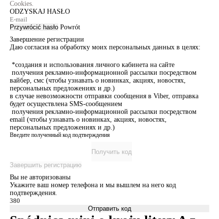
Cookies.
ODZYSKAJ HASŁO
Przywrócić hasło
Powrót
Завершение регистрации
Даю согласия на обработку моих персональных данных в целях:
*создания и использования личного кабинета на сайте
получения рекламно-информационной рассылки посредством
вайбер, смс (чтобы узнавать о новинках, акциях, новостях,
персональных предложениях и др.)
в случае невозможности отправки сообщения в Viber, отправка
будет осуществлена SMS-сообщением
получения рекламно-информационной рассылки посредством
email (чтобы узнавать о новинках, акциях, новостях,
персональных предложениях и др.)
Введите полученный код подтверждения
Получить код
Завершить регистрацию
Вы не авторизованы
Укажите ваш номер телефона и мы вышлем на него код
подтверждения.
Отправить код