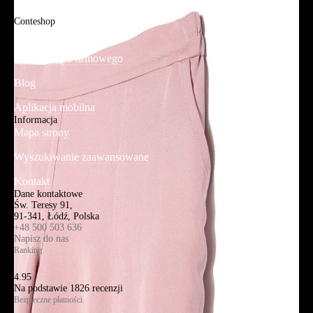
FAQ
Conteshop
O firmie
Adres sklepu firmowego
Blog
Aplikacja mobilna
Informacja
Mapa strony
Wyszukiwanie zaawansowane
Kontakt
Dane kontaktowe
Św. Teresy 91,
91-341, Łódź, Polska
+48 500 503 636
Napisz do nas
Ranking
4.95
Na podstawie
1826
recenzji
Bezpieczne płatności