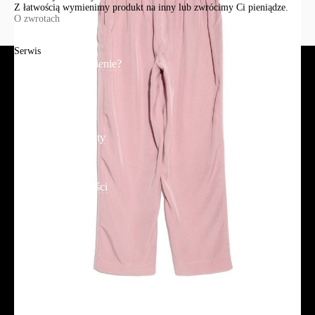
Z łatwością wymienimy produkt na inny lub zwrócimy Ci pieniądze.
O zwrotach
Serwis
Jak złożyć zamówienie?
Płatność
Dostawa
Reklamacje i zwroty
Regulamin
Polityka prywatności
Promocje
Tabela rozmiarów
FAQ
Promocje
Tabela rozmiarów