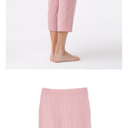
Ilość:
-
+
DODAJ DO KOSZYKA
Jak złożyć zamówienie
POWIADOM MNIE O DOSTĘPNOŚCI
ПОЛУЧИТЬ ПО EMAIL
Dostawa
Kurier,
darmowa od 99 zł
czas dostawy: 1-2 dni robocze
Paczkomaty InPost 24/7,
darmowa od 50 zł
czas dostawy: 1-2 dni robocze
Odbiór osobisty
w sklepie Conte (Łodz)
pn.- czw. 8:00 - 16:00, pt. 8:00 - 14:00
Opis produktu
Opinie
Pytania
O produkcie
.
SKU
1005100010011062
Skład
lyocell 100%