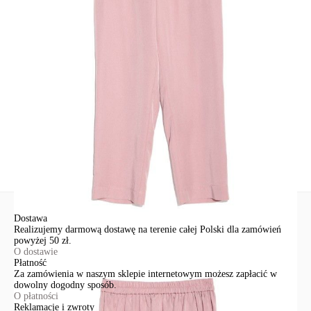
Udostępnij produkt
Podmiot odpowiedzialny
EuroTrade Tex Sp z o.o.
Św. Teresy 91
91-341, Łódź, Polska
+48 500-503-636
info@conteshop.pl
Ten produkt nie ma pytań Możesz zadać pytanie, klikając przycisk
poniżej
Zadaj pytanie
Nowe pytanie
Wyślij
Dostawa
Realizujemy darmową dostawę na terenie całej Polski dla zamówień
powyżej 50 zł.
O dostawie
Płatność
Za zamówienia w naszym sklepie internetowym możesz zapłacić w
dowolny dogodny sposób.
O płatności
Reklamacje i zwroty