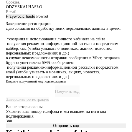
Cookies.
ODZYSKAJ HASŁO
Przywrócić hasło
Powrót
Завершение регистрации
Даю согласия на обработку моих персональных данных в целях:
*создания и использования личного кабинета на сайте
получения рекламно-информационной рассылки посредством
вайбер, смс (чтобы узнавать о новинках, акциях, новостях,
персональных предложениях и др.)
в случае невозможности отправки сообщения в Viber, отправка
будет осуществлена SMS-сообщением
получения рекламно-информационной рассылки посредством
email (чтобы узнавать о новинках, акциях, новостях,
персональных предложениях и др.)
Введите полученный код подтверждения
Получить код
Завершить регистрацию
Вы не авторизованы
Укажите ваш номер телефона и мы вышлем на него код
подтверждения.
Отправить код