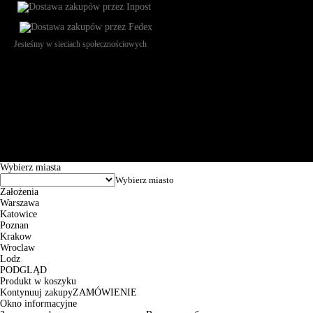
Jesteśmy w sieciach społecznościowych
Św. Teresy 91, 91-341, Łódź, Poland, NIP 732-216-37-57, REGON
101144034, Powszechna Kasa Oszczędności Bank Polski SA, ul.
Puławska 15, 02-515 Warszawa: 30102034080000410205628799.
Godziny pracy: 8:00-16:00 od poniedziałku do piątku. Czas realizacji
zamówienia wynosi od 24h do 2 dni roboczych.
© 2026 EuroTrade Tex Sp. z o.o.
Wybierz miasta
Założenia
Warszawa
Katowice
Poznan
Krakow
Wroclaw
Lodz
PODGLĄD
Produkt w koszyku
Kontynuuj zakupy
ZAMÓWIENIE
Okno informacyjne