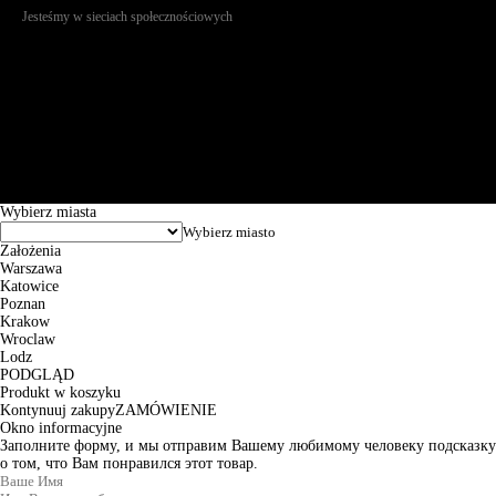
Jesteśmy w sieciach społecznościowych
Św. Teresy 91, 91-341, Łódź, Poland, NIP 732-216-37-57, REGON
101144034, Powszechna Kasa Oszczędności Bank Polski SA, ul.
Puławska 15, 02-515 Warszawa: 30102034080000410205628799.
Godziny pracy: 8:00-16:00 od poniedziałku do piątku. Czas realizacji
zamówienia wynosi od 24h do 2 dni roboczych.
© 2026 EuroTrade Tex Sp. z o.o.
Wybierz miasta
Założenia
Warszawa
Katowice
Poznan
Krakow
Wroclaw
Lodz
PODGLĄD
Produkt w koszyku
Kontynuuj zakupy
ZAMÓWIENIE
Okno informacyjne
Заполните форму, и мы отправим Вашему любимому человеку подсказку
о том, что Вам понравился этот товар.