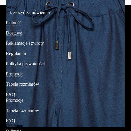
Serwis
Jak złożyć zamówienie?
Płatność
Dostawa
Reklamacje i zwroty
Regulamin
Polityka prywatności
Promocje
Tabela rozmiarów
FAQ
Promocje
Tabela rozmiarów
FAQ
Conteshop