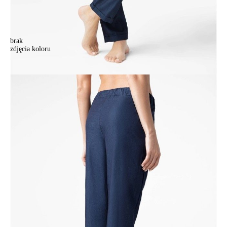
brak
zdjęcia koloru
Spodnie damskie CONTE ELEGANT DENIMANIA, r.164-84-90,
denim
Spodnie damskie CONTE ELEGANT DENIMANIA, r.164-84-90,
denim
221,90 zł
Kolory:
BRAK
ZDJĘCIA
Rozmiary:
Tabela rozmiarów
164-84-90/XS
164-88-94/S
164-92-98/M
176-88-94/S
176-92-98/M
176-96-102/L
176-100-106/XL
176-104-110/XXL
Ilość:
-
+