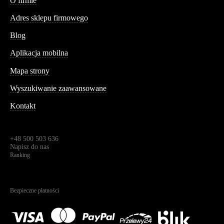
O firmie
Adres sklepu firmowego
Blog
Aplikacja mobilna
Informacja
Mapa strony
Wyszukiwanie zaawansowane
Kontakt
Dane kontaktowe
Św. Teresy 91,
91-341, Łódź, Polska
+48 500 503 636
Napisz do nas
Ranking
4.95
Na podstawie
1823
recenzji
Bezpieczne płatności