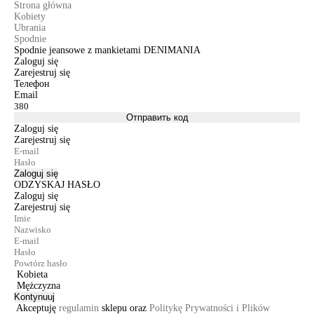
Strona główna
Kobiety
Ubrania
Spodnie
Spodnie jeansowe z mankietami DENIMANIA
Zaloguj się
Zarejestruj się
Телефон
Email
Отправить код
Zaloguj się
Zarejestruj się
Zaloguj się
ODZYSKAJ HASŁO
Zaloguj się
Zarejestruj się
Kobieta
Mężczyzna
Kontynuuj
Akceptuję
regulamin
sklepu oraz
Politykę Prywatności i Plików