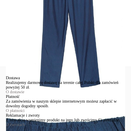
Św. Teresy 91
91-341, Łódź, Polska
+48 500-503-636
info@conteshop.pl
Ten produkt nie ma pytań Możesz zadać pytanie, klikając przycisk
poniżej
Zadaj pytanie
Nowe pytanie
Wyślij
Dostawa
Realizujemy darmową dostawę na terenie całej Polski dla zamówień
powyżej 50 zł.
O dostawie
Płatność
Za zamówienia w naszym sklepie internetowym możesz zapłacić w
dowolny dogodny sposób.
O płatności
Reklamacje i zwroty
Z łatwością wymienimy produkt na inny lub zwrócimy Ci pieniądze.
O zwrotach