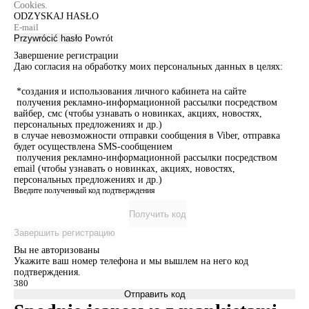
Cookies.
ODZYSKAJ HASŁO
Przywrócić hasło
Powrót
Завершение регистрации
Даю согласия на обработку моих персональных данных в целях:
*создания и использования личного кабинета на сайте
получения рекламно-информационной рассылки посредством
вайбер, смс (чтобы узнавать о новинках, акциях, новостях,
персональных предложениях и др.)
в случае невозможности отправки сообщения в Viber, отправка
будет осуществлена SMS-сообщением
получения рекламно-информационной рассылки посредством
email (чтобы узнавать о новинках, акциях, новостях,
персональных предложениях и др.)
Введите полученный код подтверждения
Получить код
Завершить регистрацию
Вы не авторизованы
Укажите ваш номер телефона и мы вышлем на него код
подтверждения.
Отправить код