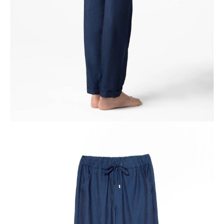
DODAJ DO KOSZYKA
Jak złożyć zamówienie
POWIADOM MNIE O DOSTĘPNOŚCI
ПОЛУЧИТЬ ПО EMAIL
Dostawa
Kurier,
darmowa od 99 zł
czas dostawy: 1-2 dni robocze
Paczkomaty InPost 24/7,
darmowa od 50 zł
czas dostawy: 1-2 dni robocze
Odbiór osobisty
w sklepie Conte (Łodz)
pn.- czw. 8:00 - 16:00, pt. 8:00 - 14:00
Opis produktu
Opinie
Pytania
O produkcie
.
SKU
1005040260270604
Skład
wiskoza 72%; poliester 25%; elastan 3%
Udostępnij produkt
Podmiot odpowiedzialny
EuroTrade Tex Sp z o.o.