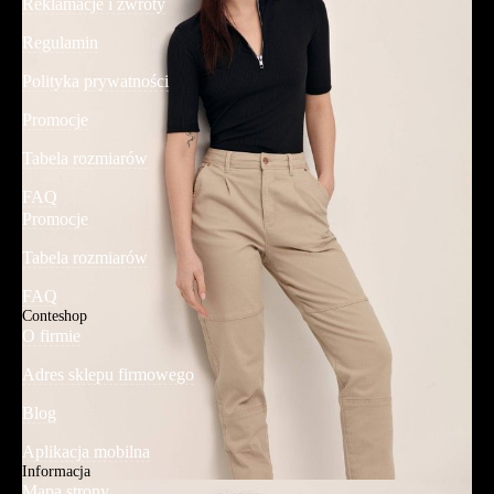
Reklamacje i zwroty
Regulamin
Polityka prywatności
Promocje
Tabela rozmiarów
FAQ
Promocje
Tabela rozmiarów
FAQ
Conteshop
O firmie
Adres sklepu firmowego
Blog
Aplikacja mobilna
Informacja
Mapa strony