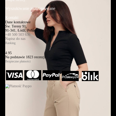
Wyszukiwanie zaawansowane
Kontakt
Dane kontaktowe
Św. Teresy 91,
91-341, Łódź, Polska
+48 500 503 636
Napisz do nas
Ranking
4.95
Na podstawie
1823
recenzji
Bezpieczne płatności