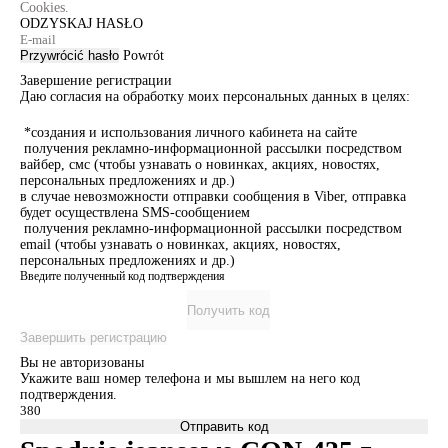
Cookies.
ODZYSKAJ HASŁO
Przywrócić hasło
Powrót
Завершение регистрации
Даю согласия на обработку моих персональных данных в целях:
*создания и использования личного кабинета на сайте
получения рекламно-информационной рассылки посредством
вайбер, смс (чтобы узнавать о новинках, акциях, новостях,
персональных предложениях и др.)
в случае невозможности отправки сообщения в Viber, отправка
будет осуществлена SMS-сообщением
получения рекламно-информационной рассылки посредством
email (чтобы узнавать о новинках, акциях, новостях,
персональных предложениях и др.)
Введите полученный код подтверждения
Получить код
Завершить регистрацию
Вы не авторизованы
Укажите ваш номер телефона и мы вышлем на него код
подтверждения.
Отправить код