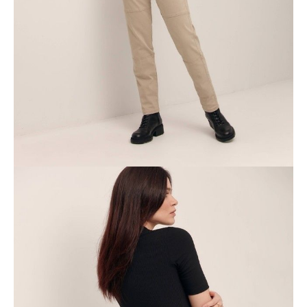
Dostawa
Kurier,
darmowa od 99 zł
czas dostawy: 1-2 dni robocze
Paczkomaty InPost 24/7,
darmowa od 50 zł
czas dostawy: 1-2 dni robocze
Odbiór osobisty
w sklepie Conte (Łodz)
pn.- czw. 8:00 - 16:00, pt. 8:00 - 14:00
Opis produktu
Opinie
Pytania
O produkcie
.
SKU
1011011560100356
Skład
.
Udostępnij produkt
Podmiot odpowiedzialny
EuroTrade Tex Sp z o.o.
Św. Teresy 91
91-341, Łódź, Polska
+48 500-503-636
info@conteshop.pl
Ten produkt nie ma pytań Możesz zadać pytanie, klikając przycisk
poniżej
Zadaj pytanie
Nowe pytanie