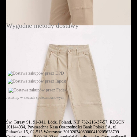
Wygodne metody dostawy
Jesteśmy w sieciach społecznościowych
Św. Teresy 91, 91-341, Łódź, Poland, NIP 732-216-37-57, REGON
101144034, Powszechna Kasa Oszczędności Bank Polski SA, ul.
Puławska 15, 02-515 Warszawa: 30102034080000410205628799.
Godziny pracy: 8:00-16:00 od poniedziałku do piątku. Czas realizacji