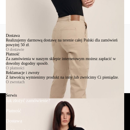
Wyślij
Dostawa
Realizujemy darmową dostawę na terenie całej Polski dla zamówień
powyżej 50 zł.
O dostawie
Płatność
Za zamówienia w naszym sklepie internetowym możesz zapłacić w
dowolny dogodny sposób.
O płatności
Reklamacje i zwroty
Z łatwością wymienimy produkt na inny lub zwrócimy Ci pieniądze.
O zwrotach
Serwis
Jak złożyć zamówienie?
Płatność
Dostawa