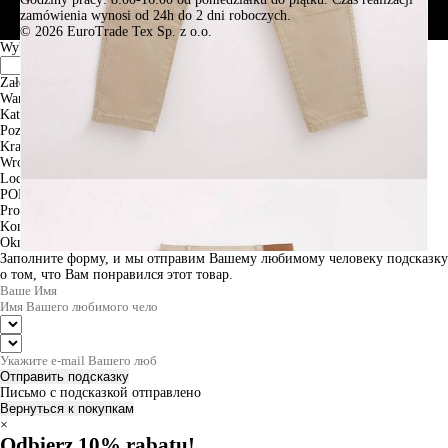
zamówienia wynosi od 24h do 2 dni roboczych.
© 2026 EuroTrade Tex Sp. z o.o.
Wybierz miasta
Założenia
Warszawa
Katowice
Poznan
Krakow
Wroclaw
Lodz
PODGLĄD
Produkt w koszyku
Kontynuuj zakupy
ZAMÓWIENIE
Okno informacyjne
Заполните форму, и мы отправим Вашему любимому человеку подсказку
о том, что Вам понравился этот товар.
Отправить подсказку
Письмо с подсказкой отправлено
Вернуться к покупкам
×
Odbierz 10% rabatu!