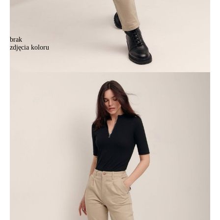
brak
zdjęcia koloru
.
.
303,90 zł
Kolory:
BRAK
ZDJĘCIA
Rozmiary:
Tabela rozmiarów
164-90/XS
Ilość:
-
+
DODAJ DO KOSZYKA
Jak złożyć zamówienie
POWIADOM MNIE O DOSTĘPNOŚCI
ПОЛУЧИТЬ ПО EMAIL