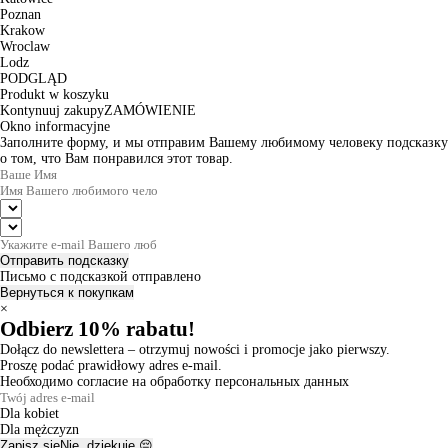
Poznan
Krakow
Wroclaw
Lodz
PODGLĄD
Produkt w koszyku
Kontynuuj zakupy
ZAMÓWIENIE
Okno informacyjne
Заполните форму, и мы отправим Вашему любимому человеку подсказку
о том, что Вам понравился этот товар.
Отправить подсказку
Письмо с подсказкой отправлено
Вернуться к покупкам
×
Odbierz 10% rabatu!
Dołącz do newslettera – otrzymuj nowości i promocje jako pierwszy.
Proszę podać prawidłowy adres e-mail.
Необходимо согласие на обработку персональных данных
Dla kobiet
Dla mężczyzn
Zapisz się
Nie, dziękuję 😔