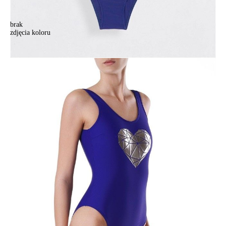
brak
zdjęcia koloru
Strój kąpielowy dla kobiet CONTE ELEGANT LOVE, r.170,176-80-
90, deep ultramarine
Strój kąpielowy dla kobiet CONTE ELEGANT LOVE, r.170,176-80-
90, deep ultramarine
386,90 zł
Kolory:
BRAK
ZDJĘCIA
BRAK
ZDJĘCIA
Rozmiary:
Tabela rozmiarów
170,176-80-90
170,176-84-94
170,176-88-98
170,176-92-102
170,176-96-106
Ilość:
-
+
DODAJ DO KOSZYKA
Jak złożyć zamówienie