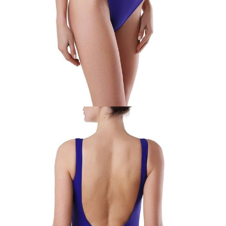
POWIADOM MNIE O DOSTĘPNOŚCI
ПОЛУЧИТЬ ПО EMAIL
Dostawa
Kurier,
darmowa od 99 zł
czas dostawy: 1-2 dni robocze
Paczkomaty InPost 24/7,
darmowa od 50 zł
czas dostawy: 1-2 dni robocze
Odbiór osobisty
w sklepie Conte (Łodz)
pn.- czw. 8:00 - 16:00, pt. 8:00 - 14:00
Opis produktu
Opinie
Pytania
O produkcie
.
SKU
1002060200071019
Skład
poliamid 85%; elastan 15%
Udostępnij produkt
Podmiot odpowiedzialny
EuroTrade Tex Sp z o.o.
Św. Teresy 91
91-341, Łódź, Polska
+48 500-503-636