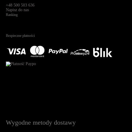
91-341, Łódź, Polska
+48 500 503 636
Napisz do nas
Ranking
4.95
Na podstawie
1823
recenzji
Bezpieczne płatności
Wygodne metody dostawy