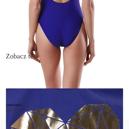
info@conteshop.pl
Ten produkt nie ma pytań Możesz zadać pytanie, klikając przycisk
poniżej
Zadaj pytanie
Nowe pytanie
Wyślij
Zobacz też
Jednoczęściowy strój kąpielowy z metalowym nadrukiem MINI LOVE
119,90 zł