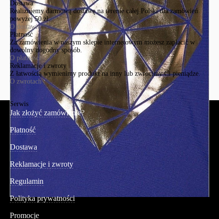
Dostawa
Realizujemy darmową dostawę na terenie całej Polski dla zamówień
powyżej 50 zł.
O dostawie
Płatność
Za zamówienia w naszym sklepie internetowym możesz zapłacić w
dowolny dogodny sposób.
O płatności
Reklamacje i zwroty
Z łatwością wymienimy produkt na inny lub zwrócimy Ci pieniądze.
O zwrotach
Serwis
Jak złożyć zamówienie?
Płatność
Dostawa
Reklamacje i zwroty
Regulamin
Polityka prywatności
Promocje