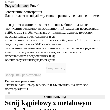
Przywrócić hasło
Powrót
Завершение регистрации
Даю согласия на обработку моих персональных данных в целях:
*создания и использования личного кабинета на сайте
получения рекламно-информационной рассылки посредством
вайбер, смс (чтобы узнавать о новинках, акциях, новостях,
персональных предложениях и др.)
в случае невозможности отправки сообщения в Viber, отправка
будет осуществлена SMS-сообщением
получения рекламно-информационной рассылки посредством
email (чтобы узнавать о новинках, акциях, новостях,
персональных предложениях и др.)
Введите полученный код подтверждения
Получить код
Завершить регистрацию
Вы не авторизованы
Укажите ваш номер телефона и мы вышлем на него код
подтверждения.
Отправить код
Strój kąpielowy z metalowym