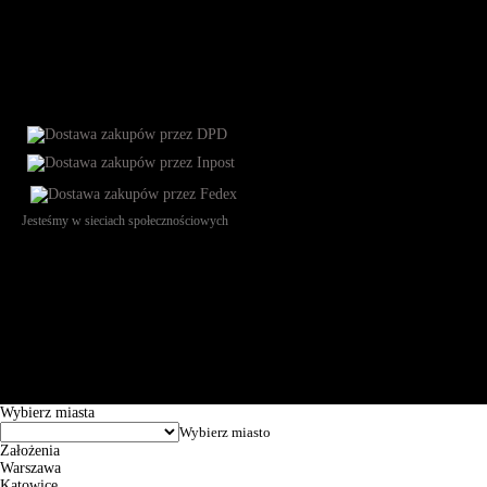
Jesteśmy w sieciach społecznościowych
Św. Teresy 91, 91-341, Łódź, Poland, NIP 732-216-37-57, REGON
101144034, Powszechna Kasa Oszczędności Bank Polski SA, ul.
Puławska 15, 02-515 Warszawa: 30102034080000410205628799.
Godziny pracy: 8:00-16:00 od poniedziałku do piątku. Czas realizacji
zamówienia wynosi od 24h do 2 dni roboczych.
© 2026 EuroTrade Tex Sp. z o.o.
Wybierz miasta
Założenia
Warszawa
Katowice