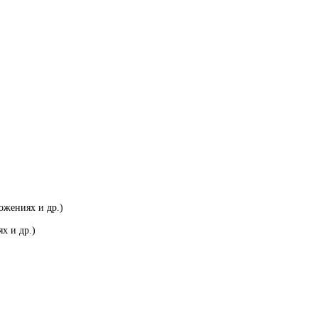
ожениях и др.)
х и др.)