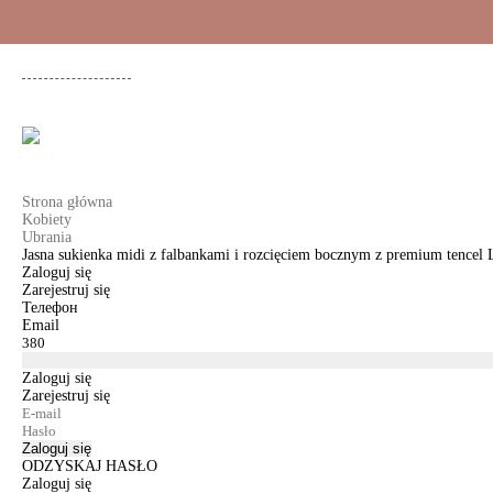
+48 500 503 636
KOBIETY
MĘŻCZYŹNI
DLA DZIEWCZYNEK
DL
Strona główna
Kobiety
Ubrania
Jasna sukienka midi z falbankami i rozcięciem bocznym z premium tencel
Zaloguj się
Zarejestruj się
Телефон
Email
Zaloguj się
Zarejestruj się
Zaloguj się
ODZYSKAJ HASŁO
Zaloguj się