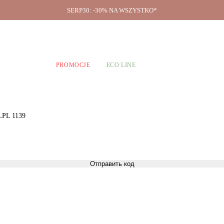
SERP30: -30% NA WSZYSTKO*
O firmie
A CHŁOPCÓW
PROMOCJE
ECO LINE
 LPL 1139
Отправить код