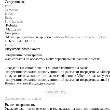
Zarejestruj się
Kobieta
Mężczyzna
Kontynuuj
Akceptuję
regulamin
sklepu oraz
Politykę Prywatności i Plików Cookies.
ODZYSKAJ HASŁO
Przywrócić hasło
Powrót
Завершение регистрации
Даю согласия на обработку моих персональных данных в целях:
*создания и использования личного кабинета на сайте
получения рекламно-информационной рассылки посредством вайбер, 
в случае невозможности отправки сообщения в Viber, отправка буде
получения рекламно-информационной рассылки посредством email (ч
Введите полученный код подтверждения
Получить код
Завершить регистрацию
Вы не авторизованы
Укажите ваш номер телефона и мы вышлем на него код подтверждени